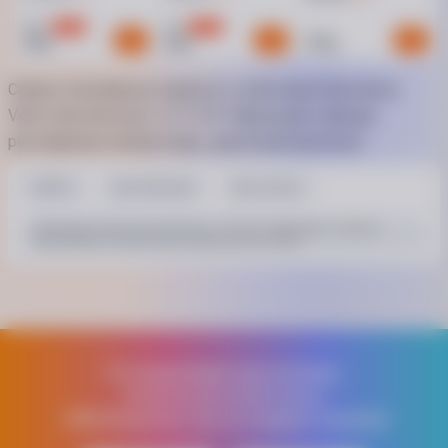
производителем. Подробности уточняйте у менеджера
-
29
%
-
30
%
139
99
99
69
179
₴
₴
₴
Самые популярные запросы в категории Ороситель
Verto пистолетный, 1/2"-3/4", 8 функций, плавная
регулировка напора воды, двухкомпонентный
VERTO
Тип: Пистолет
Вес: 0,22 кг
Ороситель Verto пистолетный, 1/2"-3/4", 8 функций, плавная
регулировка напора воды, двухкомпонентный
Устанавливай приложение,
получи дополнительно
1000 бонусных грн на первую покупку!