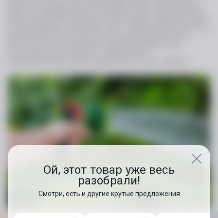
воды для индивидуальной настройки потока. Эргономичная
ручка с резиновым покрытием обеспечивает надежный захват
и предотвращает скольжение. Этот универсальный ороситель,
выполненный из пластика и резины, рекомендуется для
многолетнего использования в саду благодаря своей
многосезонной устойчивости. Адаптирован к
подсоединяемому шлангу диаметром от ½ до ¾ дюйма.
Ой, этот товар уже весь
разобрали!
Смотри, есть и другие крутые предложения