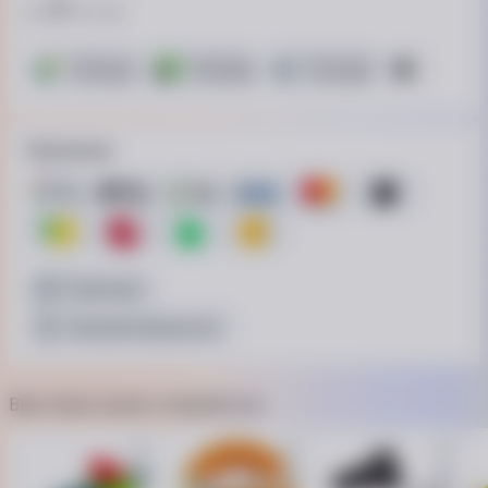
31
от
₴ / пл.
ОТП Банк. Розстрочка Скибочка.
ПриватБанк
Це Розстрочка
Монобанк
10 платежей
15 платежей
15 платежей
10 платеже
Принимаем
Наличные
Безналичный расчёт
Вам также может понравиться