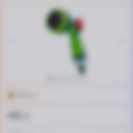
Кешбэк
23 ₴
465
₴