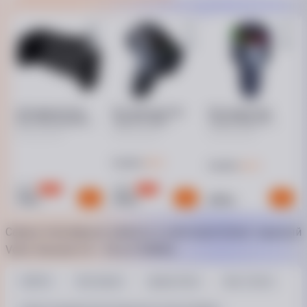
Юридическая информация
Товар может отличаться от представленного на фото,
характеристики и комплектация могут изменяться
производителем. Подробности уточняйте у менеджера
Автодержатель
FM-трансмиттер
FM-модулятор
ttec FlexGrip Mini 3,
Vibe PD 36W
Gelius Play GP-
черный (2TT27)
FMAAC-02BK
FMT050s 30W
PD/18W QC (RGB)
49 ₴
Кешбэк
44 ₴
Кешбэк
-
60
%
-
17
%
499
1 199
199
999
899
₴
₴
₴
Самые популярные запросы в категории Шланг садовый
Verto Эконом 3/4 - 50 м (15G805)
VERTO
Тип: Шланг
Длина: 50 м
Вес: 7,25 кг