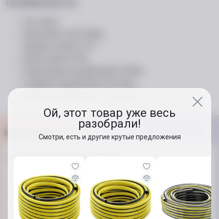
Особенности:
Тип: шланг;
Назначение: для полива;
Диаметр шланга: 3/4 ";
Длина шланга: 50 м;
Подача воды под давлением: 20 бар;
Стойкий к воздействию УФ-лучей;
Рабочая температура: -5 °C до +30 °C
Ой, этот товар уже весь
разобрали!
Характеристики
Смотри, есть и другие крутые предложения
Основные характеристики
Тип
Шланг
Диаметр