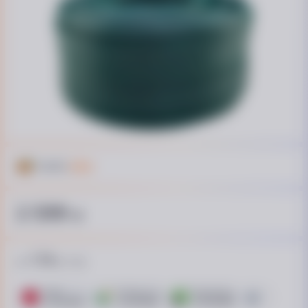
Кешбэк
129 ₴
2 599
₴
174
от
₴ / пл.
ПУМБ
ОТП Банк. Розстрочка Скибочка.
ПриватБанк
Це Розстроч
15 платежей
10 платежей
15 платежей
15 платежей