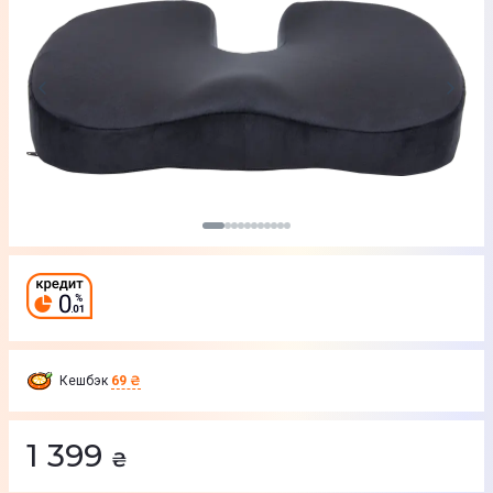
Кешбэк
69 ₴
1 399
₴