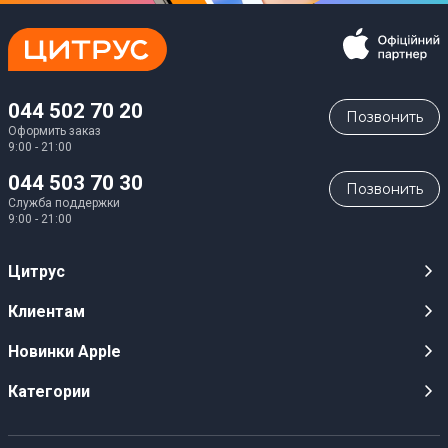
044 502 70 20
Позвонить
Оформить заказ
9:00 - 21:00
044 503 70 30
Позвонить
Служба поддержки
9:00 - 21:00
Цитрус
Карьера
Клиентам
Магазины
Публичные оферты
Новинки Apple
Для СМИ
Видеообзоры
iPhone 17
Категории
Оптовым клиентам
Акции, розыгрыши, призы
iPhone 17 Pro
Аудио
Служба поддержки клиентов
Инструкции и прошивки