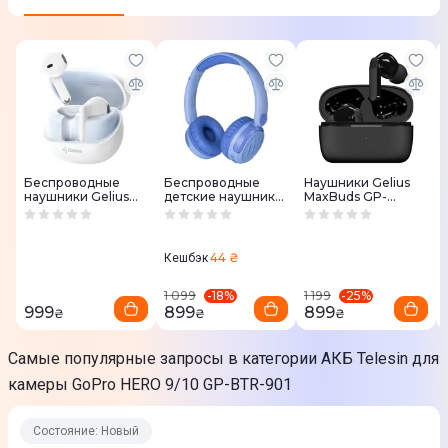
Аккумулятор
Юридическая информация
Товар может отличаться от представленного на фото,
характеристики и комплектация могут изменяться
производителем. Подробности уточняйте у менеджера
Беспроводные
Беспроводные
Наушники Gelius
наушники Gelius
детские наушники
MaxBuds GP-
Pro Airdots GP-
Gelius KIDBeat GP
TWS025 (Black)
TWS-001X (White)
HP-008 Blue
44 ₴
Кешбэк
-
18
%
-
25
%
1 099
1 199
999
899
899
₴
₴
₴
Самые популярные запросы в категории АКБ Telesin для
камеры GoPro HERO 9/10 GP-BTR-901
Состояние: Новый