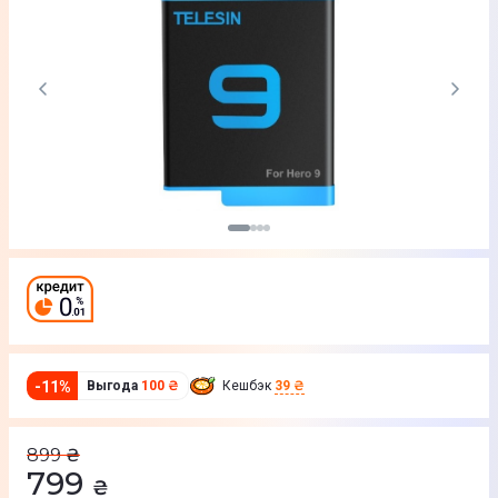
-
11
%
Выгода
100 ₴
Кешбэк
39 ₴
899
₴
799
₴