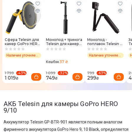
Сфера Telesin для
Монопод + тринога
Монопод -
З
камер GoPro HERO
Telesin для камер
поплавок Telesin 3-
T
12/11/10/9
GoPro HERO
WAY
б
Grip/Arm/Tripod 2.0
He
Наличие уточняет менеджер
Наличие уточняет менеджер
для камер GoPro
B
HERO
37 ₴
Кешбэк
-
43
%
-
32
%
-
63
%
1 799
1 099
799
2
1 019
749
299
4
₴
₴
₴
АКБ Telesin для камеры GoPro HERO
9/10
Аккумулятор Telesin GP-BTR-901 является полным аналогом
фирменного аккумулятора GoPro Hero 9, 10 Black, определяется