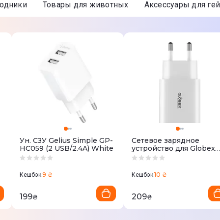
ходники
Товары для животных
Аксессуары для ге
Ун. СЗУ Gelius Simple GP-
Сетевое зарядное
HC059 (2 USB/2.4A) White
устройство для Globex
FastPower 12WAC.
9 ₴
10 ₴
Кешбэк
Кешбэк
199
209
₴
₴