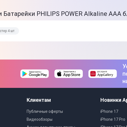
 Батарейки PHILIPS POWER Alkaline AAA б
тер 4 шт.
У
п
н
Клиентам
Новинки A
Публичные оферты
iPhone 17
Видеообзоры
iPhone 17 Pro