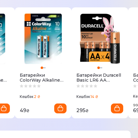
Батарейки
Батарейки Duracell
Б
ne
СolorWay Alkaline
Basic LR6 АА
Сo
т.
AA блистер 2 шт.
Блистер
9
2 ₴
14 ₴
Ке
Кешбэк
Кешбэк
99
49
295
6
₴
₴