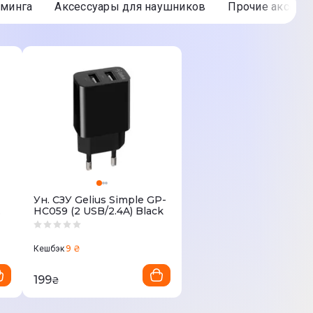
йминга
Аксессуары для наушников
Прочие аксесс
Ун. СЗУ Gelius Simple GP-
HC059 (2 USB/2.4A) Black
9 ₴
Кешбэк
199
₴