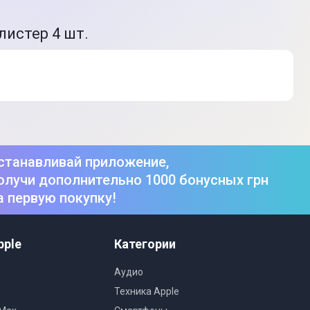
листер 4 шт.
станавливай приложение,
олучи дополнительно 1000 бонусных грн
а первую покупку!
pple
Категории
Аудио
Техника Apple