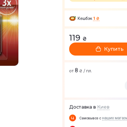
Кешбэк
1 ₴
119
₴
Купить
8
от
₴ / пл.
Киев
Доставка в
наших магаз
Самовывоз с