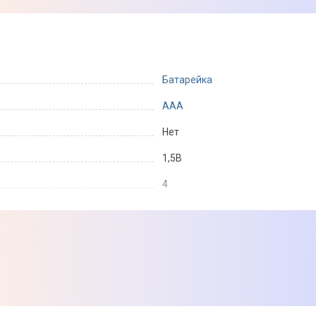
Батарейка
AAA
Нет
1,5В
4