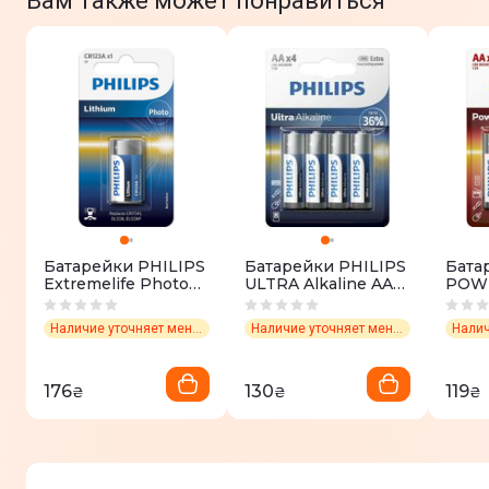
Вам также может понравиться
Батарейки PHILIPS
Батарейки PHILIPS
Бата
Extremelife Photo
ULTRA Alkaline AA
POWE
Lithium блистер 1
блистер 4 шт.
блист
шт.
Наличие уточняет менеджер
Наличие уточняет менеджер
176
130
119
₴
₴
₴