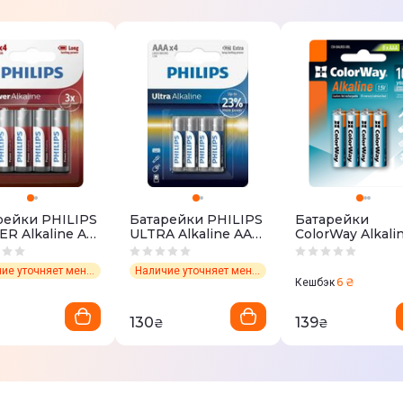
рейки PHILIPS
Батарейки PHILIPS
Батарейки
R Alkaline AA
ULTRA Alkaline AAA
СolorWay Alkali
ер 4 шт.
блистер 4 шт.
AAA блистер 8 ш
Наличие уточняет менеджер
Наличие уточняет менеджер
6 ₴
Кешбэк
130
139
₴
₴