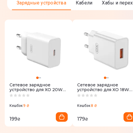
Зарядные устройства
Кабели
Хабы и пере
Сетевое зарядное
Сетевое зарядное
устройство для XO 20W
устройство для XO 18W
Type-C (L126.white) белый
USB-A (L127.white) белый
9 ₴
8 ₴
Кешбэк
Кешбэк
199
179
₴
₴