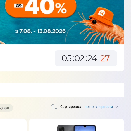
05
02
24
25
Сортировка
по популярности
есуари