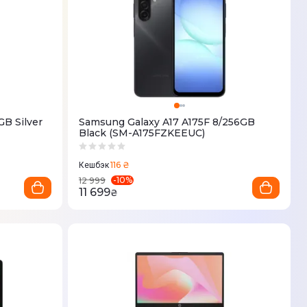
B Silver
Samsung Galaxy A17 A175F 8/256GB
Black (SM-A175FZKEEUC)
116 ₴
Кешбэк
-
10
%
12 999
11 699
₴