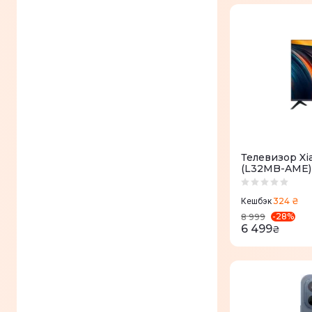
Телевизор Xi
(L32MB-AME)
324 ₴
Кешбэк
-
28
%
8 999
6 499
₴