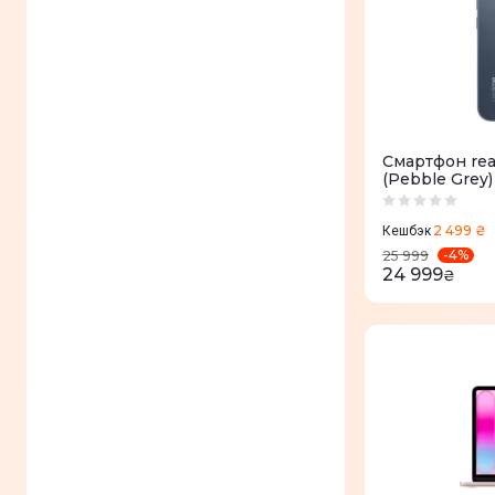
Смартфон rea
(Pebble Grey)
2 499 ₴
Кешбэк
-
4
%
25 999
24 999
₴