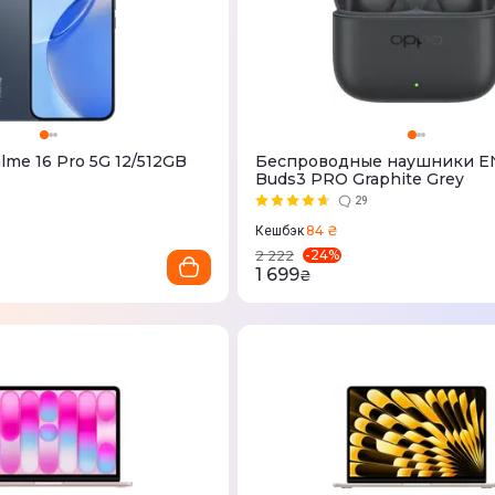
lme 16 Pro 5G 12/512GB
Беспроводные наушники 
Buds3 PRO Graphite Grey
29
84 ₴
Кешбэк
-
24
%
2 222
1 699
₴