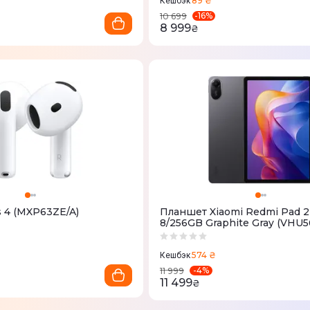
89 ₴
Кешбэк
-
16
%
10 699
8 999
₴
s 4 (MXP63ZE/A)
Планшет Xiaomi Redmi Pad 2
8/256GB Graphite Gray (VHU5
574 ₴
Кешбэк
-
4
%
11 999
11 499
₴