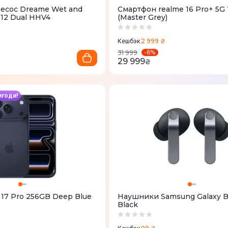
сос Dreame Wet and
Смартфон realme 16 Pro+ 5G 
12 Dual HHV4
(Master Grey)
2 999 ₴
Кешбэк
-
6
%
31 999
29 999
₴
игоди!
 17 Pro 256GB Deep Blue
Наушники Samsung Galaxy B
Black