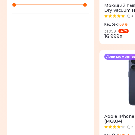
Универсальные инструменты
(
6
)
Моющий пыле
Dry Vacuum H
4
169 ₴
Кешбэк
-
47
%
31 999
16 999
₴
Лови момент в
Apple iPhone
(MG8J4)
8