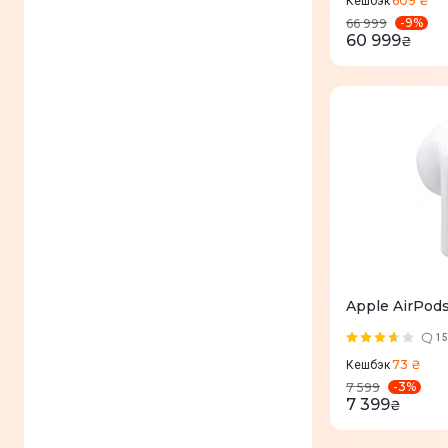
609 ₴
Кешбэк
-
9
%
66 999
60 999
₴
Apple AirPod
15
73 ₴
Кешбэк
-
3
%
7 599
7 399
₴