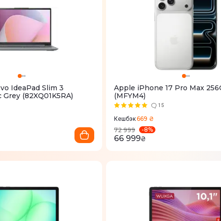
vo IdeaPad Slim 3
Apple iPhone 17 Pro Max 256G
c Grey (82XQ01K5RA)
(MFYM4)
15
669 ₴
Кешбэк
-
8
%
72 999
66 999
₴