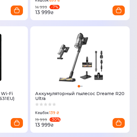
699 ₴
Кешбэк
-
7
%
14 999
13 999
₴
 Wi-Fi
Аккумуляторный пылесос Dreame R20
631EU)
Ultra
139 ₴
Кешбэк
-
30
%
19 999
13 999
₴