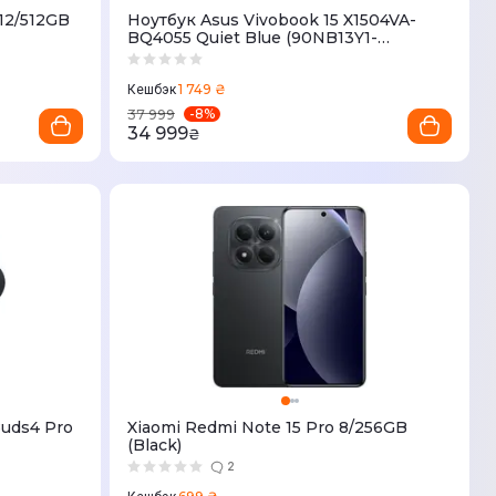
12/512GB
Ноутбук Asus Vivobook 15 X1504VA-
BQ4055 Quiet Blue (90NB13Y1-
M01MP0)
1 749 ₴
Кешбэк
-
8
%
37 999
34 999
₴
uds4 Pro
Xiaomi Redmi Note 15 Pro 8/256GB
(Black)
2