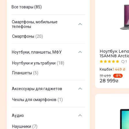
Все товары (85)
Смартфоны, мобильные
телефоны
Смартфоны
(
20
)
Ноутбук Leno
Ноутбуки, планшеты, МФУ
15AMN8 Arcti
1
Ноутбуки и ультрабуки
(
18
)
1 449 ₴
Кешбэк
Планшеты
(
5
)
-
8
%
31 499
28 999
₴
Аксессуары для гаджетов
Чехлы для смартфонов
(
1
)
Аудио
Наушники
(
7
)