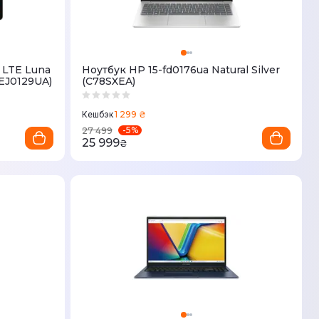
 LTE Luna
Ноутбук HP 15-fd0176ua Natural Silver
EJ0129UA)
(C78SXEA)
1 299 ₴
Кешбэк
-
5
%
27 499
25 999
₴