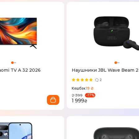
aomi TV A 32 2026
Наушники JBL Wave Beam 2 
2
19 ₴
Кешбэк
-
17
%
2 399
1 999
₴