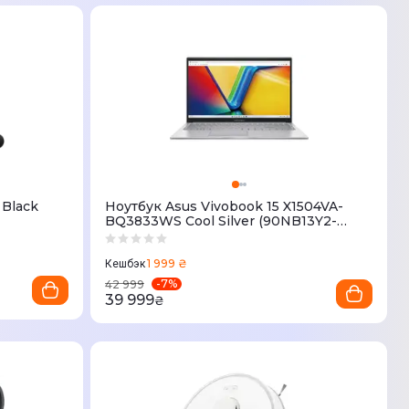
Black
Ноутбук Asus Vivobook 15 X1504VA-
BQ3833WS Cool Silver (90NB13Y2-
M01D90)
1 999 ₴
Кешбэк
-
7
%
42 999
39 999
₴