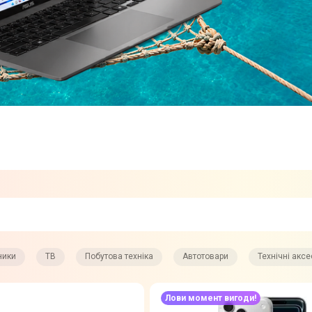
ники
ТВ
Побутова техніка
Автотовари
Технічні акс
Лови момент вигоди!