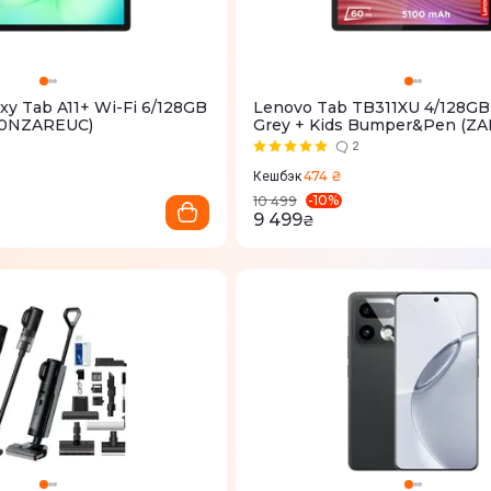
xy Tab A11+ Wi-Fi 6/128GB
Lenovo Tab TB311XU 4/128GB
30NZAREUC)
Grey + Kids Bumper&Pen (ZA
2
474 ₴
Кешбэк
-
10
%
10 499
9 499
₴