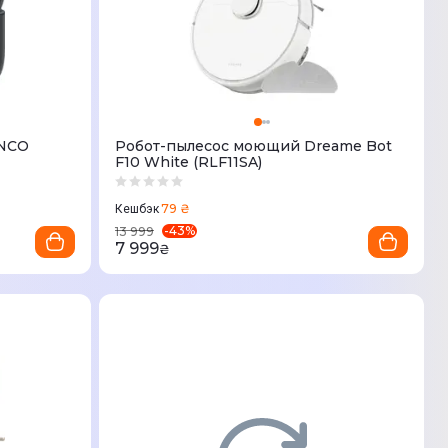
ENCO
Робот-пылесос моющий Dreame Bot
F10 White (RLF11SA)
79 ₴
Кешбэк
-
43
%
13 999
7 999
₴