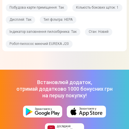
Так
Побудова карти приміщення: Так
Кількість бокових щіток: 1
Додаткові характеристики
Дисплей: Так
Тип фільтра: HEPA
Індикатор заповнення пилозбірника: Так
Стан: Новий
Покриття
Ковролін
Робот-пилосос миючий EUREKA J20
Ламінат
Лінолеум
Паркет
Кахель
Скло
Встановлюй додаток,
Килим
отримай додатково 1000 бонусних грн
на першу покупку!
Тип фільтра
HEPA
Об'єм резервуара для води
0,23 л