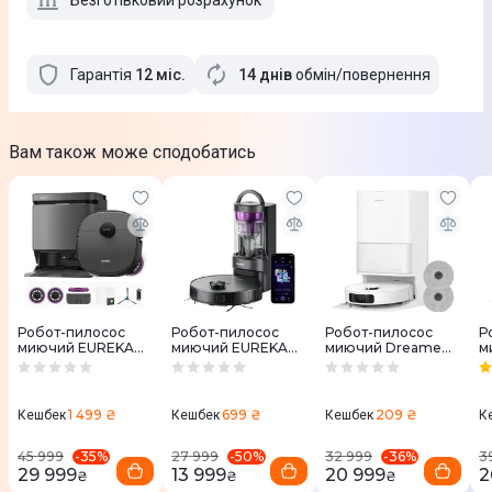
Безготівковий розрахунок
Гарантія
12
міс
.
14 днів
обмін/повернення
Вам також може сподобатись
Робот-пилосос
Робот-пилосос
Робот-пилосос
Р
миючий EUREKA
миючий EUREKA
миючий Dreame
м
J15 Pro Ultra
E20 Plus
Bot D20 Ultra
B
(RLD31SE)
W
1 499 ₴
699 ₴
209 ₴
Кешбек
Кешбек
Кешбек
К
-
35
%
-
50
%
-
36
%
45 999
27 999
32 999
3
29 999
13 999
20 999
2
₴
₴
₴