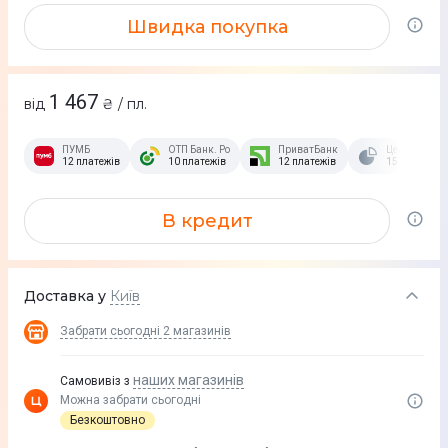
Швидка покупка
1 467
від
₴ / пл.
ПУМБ
ОТП Банк. Розстрочка Скибочка.
ПриватБанк
Це Розстроч
12 платежів
10 платежів
12 платежів
15 платежів
В кредит
Доставка у
Київ
Забрати сьогодні
2 магазинів
наших магазинів
Самовивіз з
Можна забрати сьогодні
Безкоштовно