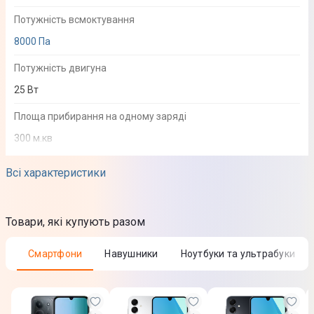
Потужність всмоктування
8000 Па
Потужність двигуна
25 Вт
Площа прибирання на одному заряді
300 м.кв
Сумісність з ОС
Всі характеристики
Android
iOS
Товари, які купують разом
Рівень шуму
67 дБ
Смартфони
Навушники
Ноутбуки та ультрабуки
Побудова карти приміщення
Так