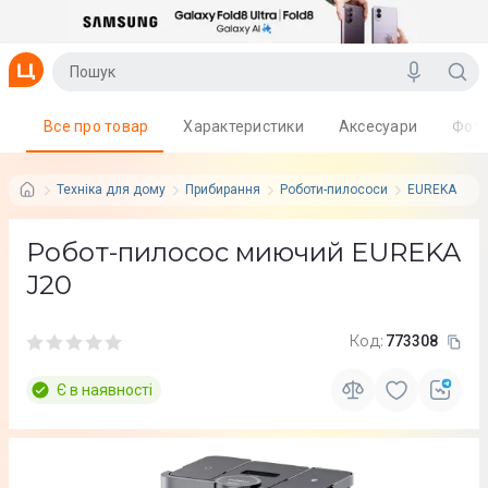
Все про товар
Характеристики
Аксесуари
Фот
Техніка для дому
Прибирання
Роботи-пилососи
EUREKA
Робот-пилосос миючий EUREKA
J20
Код:
773308
Є в наявності