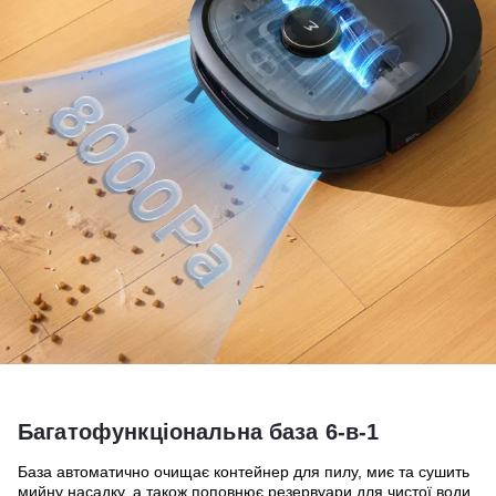
Багатофункціональна база 6-в-1
База автоматично очищає контейнер для пилу, миє та сушить
мийну насадку, а також поповнює резервуари для чистої води