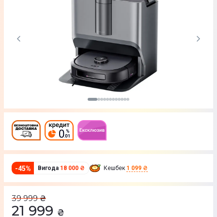
-
45
%
Вигода
18 000 ₴
Кешбек
1 099 ₴
39 999
₴
21 999
₴