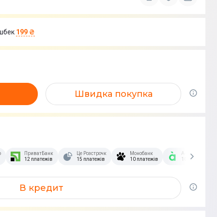
шбек
199 ₴
Швидка покупка
озстрочка Скибочка.
ПриватБанк
Це Розстрочка
Монобанк
А-Банк
12 платежів
15 платежів
10 платежів
10 платежів
В кредит