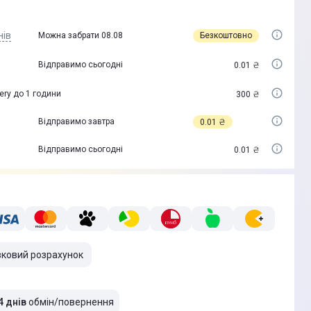
нів
Безкоштовно
Можна забрати 08.08
Відправимо сьогодні
0.01 ₴
ery до 1 години
300 ₴
Відправимо завтра
0.01 ₴
Відправимо сьогодні
0.01 ₴
вковий розрахунок
4 днів
обмін/повернення