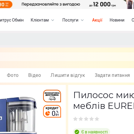
итрус Обмін
Клієнтам
Послуги
Акції
Новини
Фото
Вiдео
Лишити вiдгук
Задати питання
Пилосос мию
меблів EURE
Є в наявності