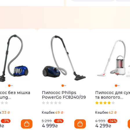
сос без мішка
Пилосос Philips
Пилосос для су
ung
PowerGo FC8240/09
та вологого
5W0S36/UK
прибирання
Deerma Vacuum
Cleaner (Wet an
33 ₴
49 ₴
42 ₴
к
Кешбек
Кешбек
Dry) TJ200
-
3
%
-
6
%
-
14
%
5 299
4 999
9
4 999
4 299
₴
₴
₴