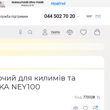
044 502 70 20
Служба підтримки
РУС
УКР
Увійти
чий для килимів та
KA NEY100
Код:
773328