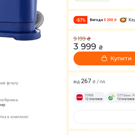
Ке
-
57
%
Вигода
5 200 ₴
9 199
₴
3 999
₴
Купити
267
від
₴ / пл.
ний фільтр
ПУМБ
ОТП Банк. Р
12 платежів
10 платежів
озбірника
нер
тка в комплекті