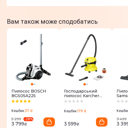
Вам також може сподобатись
Пилосос BOSCH
Господарський
Пило
BGS05A225
пилосос Kаrcher
Sams
WD 2 PLUS V-
VCC4
12/4/18/C
37 ₴
Кешбек
179 ₴
Кешбе
Кешбек
-
28
%
5 299
3 499
3 799
3 599
3 39
₴
₴