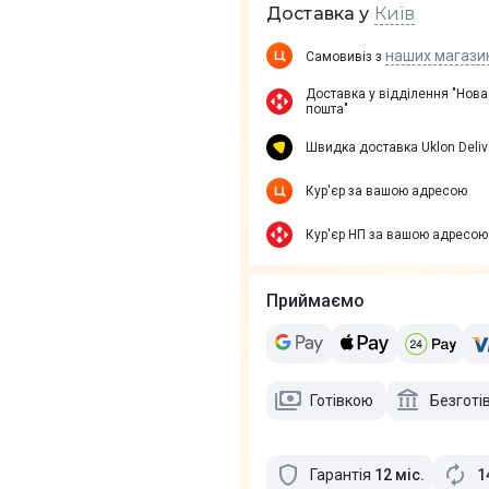
Київ
Доставка у
наших магази
Самовивіз з
Доставка у вiддiлення "Нова
пошта"
Швидка доставка Uklon Deliv
Кур'єр за вашою адресою
Кур'єр НП за вашою адресою
Приймаємо
Готівкою
Безготі
Гарантія
12
міс
.
1