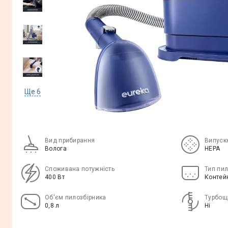
Ще
6
Вид прибирання
Випуск
Волога
HEPA
Споживана потужність
Тип пил
400 Вт
Контей
Об'єм пилозбірника
Турбощі
0,8 л
Ні