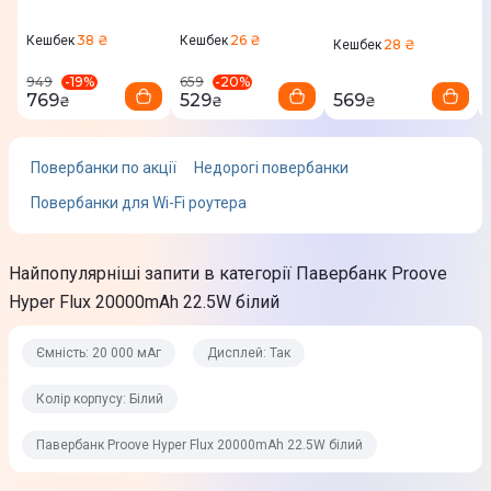
Короткого замикання
38 ₴
26 ₴
Кешбек
Кешбек
28 ₴
Кешбек
Перегріву
-
19
%
-
20
%
949
659
Функції
769
529
569
₴
₴
₴
Стандартна зарядка
Повербанки по акції
Недорогі повербанки
Матеріал корпусу
Пластик
Повербанки для Wi-Fi роутера
Колір корпусу
Найпопулярніші запити в категорії Павербанк Proove
Білий
Hyper Flux 20000mAh 22.5W білий
Вхід
Ємність: 20 000 мАг
Дисплей: Так
Вхідні інтерфейси
Колір корпусу: Білий
USB Type-C
Павербанк Proove Hyper Flux 20000mAh 22.5W білий
Заряджається від