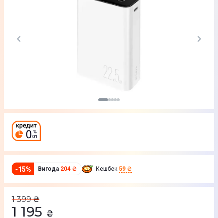
-
15
%
Вигода
204 ₴
Кешбек
59 ₴
1 399
₴
1 195
₴