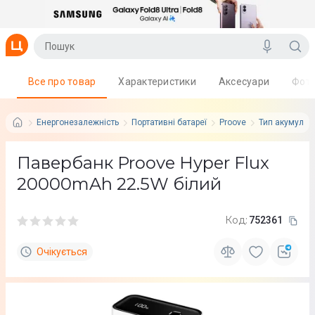
Все про товар
Характеристики
Аксесуари
Фот
Енергонезалежність
Портативні батареї
Proove
Тип акумулятор
Павербанк Proove Hyper Flux
20000mAh 22.5W білий
Код:
752361
Очікується