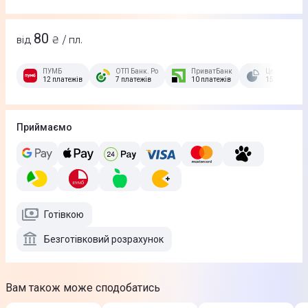
80
від
₴ / пл.
ПУМБ
ОТП Банк. Розстрочка Скибочка.
ПриватБанк
Це Розстроч
12 платежів
7 платежів
10 платежів
15 платежів
Приймаємо
Готівкою
Безготівковий розрахунок
Вам також може сподобатись