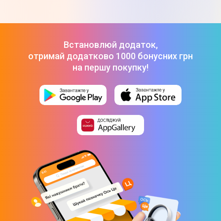
Мережа 220 В
Вхідний струм
1,5 А
Встановлюй додаток,
2 А
отримай додатково 1000 бонусних грн
3 А
на першу покупку!
Вхідна напруга
5 В
9 В
12 В
Вихід
Вихідні інтерфейси
USB Type-A
Дальність індукційного поля