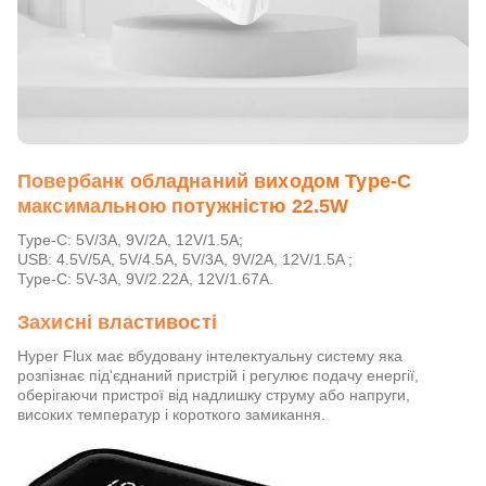
Повербанк обладнаний виходом Type-C
максимальною потужністю 22.5W
Type-C: 5V/3A, 9V/2A, 12V/1.5A;
USB: 4.5V/5A, 5V/4.5A, 5V/3A, 9V/2A, 12V/1.5A ;
Type-C: 5V-3A, 9V/2.22A, 12V/1.67A.
Захисні властивості
Hyper Flux має вбудовану інтелектуальну систему яка
розпізнає під'єднаний пристрій і регулює подачу енергії,
оберігаючи пристрої від надлишку струму або напруги,
високих температур і короткого замикання.