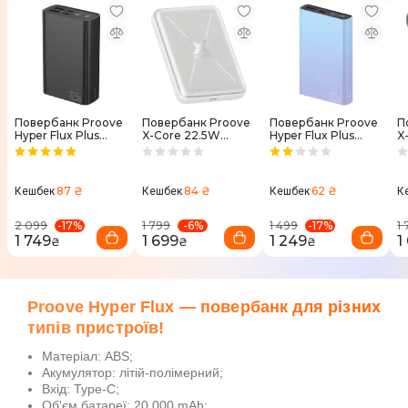
Повербанк Proove
Повербанк Proove
Повербанк Proove
П
Hyper Flux Plus
X-Core 22.5W
Hyper Flux Plus
X
20000mAh 22.5W
10000mAh білий
10000mAh 22.5W
1
чорний
градієнт
87 ₴
84 ₴
62 ₴
Кешбек
Кешбек
Кешбек
К
-
17
%
-
6
%
-
17
%
2 099
1 799
1 499
1
1 749
1 699
1 249
1
₴
₴
₴
Proove Hyper Flux — повербанк для різних
типів пристроїв!
Матеріал: ABS;
Акумулятор: літій-полімерний;
Вхід: Туре-С;
Об'єм батареї: 20 000 mAh;