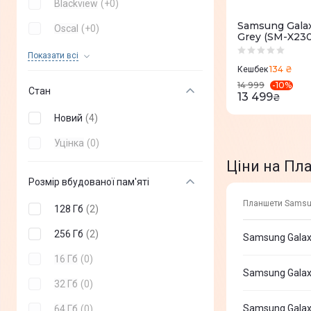
Blackview
(
+
0
)
Samsung Galax
Oscal
(
+
0
)
Grey (SM-X2
Xiaomi
(
+
0
)
Показати всi
134 ₴
Кешбек
OPPO
(
+
0
)
-
10
%
14 999
Стан
13 499
₴
realme
(
+
0
)
Новий
(
4
)
Acer
(
+
0
)
Уцінка
(
0
)
TCL
(
+
0
)
Ціни на Пла
Ulefone
(
+
0
)
Розмір вбудованої пам'яті
OnePlus
(
+
0
)
Планшети Samsung
128 Гб
(
2
)
Huawei
(
+
0
)
256 Гб
(
2
)
Samsung Galax
Thomson
(
+
0
)
16 Гб
(
0
)
Samsung Galax
Durabook
(
+
0
)
32 Гб
(
0
)
Tecno
(
+
0
)
Samsung Galax
64 Гб
(
0
)