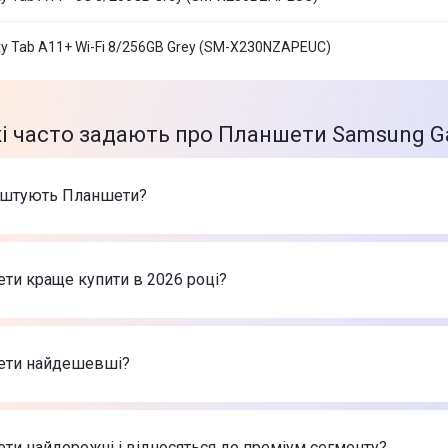
y Tab A11+ Wi-Fi 8/256GB Grey (SM-X230NZAPEUC)
і часто задають про Планшети Samsung Gal
оштують Планшети?
арів в категорії Планшети в інтернет-магазині Цитрус
a Tab 8/128GB Wi-Fi Luna Grey + Pen (ZAFR0462UA)
-
11 999 
ти краще купити в 2026 році?
laxy Tab S11 Wi-Fi 12/256GB Gray (SM-X730NZAPEUC)
-
45 9
novo Tab K11 Plus 8/256GB Wi-Fi Luna Grey (ZADS0145UA)
-
ншети в 2026 році на думку інтернет-магазину Цитрус
a Tab 8/128GB Wi-Fi Luna Grey + Pen (ZAFR0462UA)
-
11 999 
ети найдешевші?
laxy Tab S11 Wi-Fi 12/256GB Gray (SM-X730NZAPEUC)
-
45 9
novo Tab K11 Plus 8/256GB Wi-Fi Luna Grey (ZADS0145UA)
-
 найдешевші Планшети
a Tab 8/128GB Wi-Fi Luna Grey + Pen (ZAFR0462UA)
-
11 999 
ти найдорожчі і відносяться до преміум сегменту?