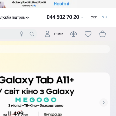
044 502 70 20
Служба підтримки
РУС
УКР
Увійти