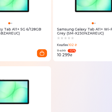
y Tab A11+ 5G 6/128GB
Samsung Galaxy Tab A11+ Wi-
6BZAREUC)
Grey (SM-X230NZAREUC)
102 ₴
Кешбек
-
10
%
11 499
10 299
₴