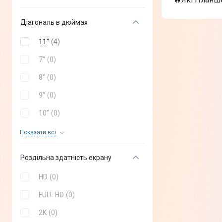
Samsung Ga
Планшет Le
Діагональ в дюймах
ТОП-3 дороги
Lenovo Ide
11"
(
4
)
Samsung Ga
Планшет Le
7"
(
0
)
8"
(
0
)
9"
(
0
)
10"
(
0
)
13"
(
0
)
Показати всi
12"
(
0
)
Роздільна здатність екрану
HD
(
0
)
FULL HD
(
0
)
2K
(
0
)