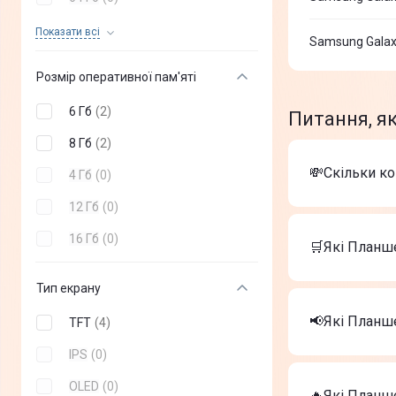
Sigma
(
+
0
)
512 Гб
(
0
)
Показати всi
Samsung Galax
Microsoft
(
+
0
)
1 Тб
(
0
)
Розмір оперативної пам'яті
Prestigio
(
+
0
)
2 Тб
(
0
)
6 Гб
(
2
)
Питання, як
Pixus
(
+
0
)
8 Гб
(
2
)
DOOGEE
(
+
0
)
💸Скільки к
4 Гб
(
0
)
Teclast
(
+
0
)
12 Гб
(
0
)
Oukitel
(
+
0
)
Вартість тов
16 Гб
(
0
)
Lenovo Ide
AGN
(
+
0
)
🛒Які Планше
Samsung Ga
Планшет Le
Тип екрану
Найкращі Пла
Lenovo Ide
📢Які Планш
TFT
(
4
)
Samsung Ga
Планшет Le
IPS
(
0
)
На сьогодні
OLED
(
0
)
Lenovo Ide
🔥Які Планше