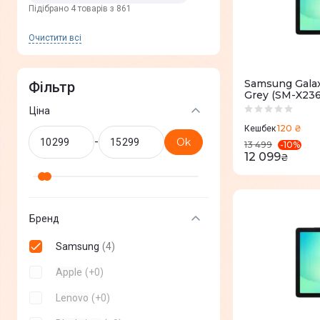
Пiдiбрано 4 товарів з 861
Очистити всi
Samsung Galax
Фільтр
Grey (SM-X23
Ціна
120 ₴
Кешбек
-
Ok
-
10
%
13 499
12 099
₴
Бренд
Samsung
(
4
)
Apple
(
+
0
)
Lenovo
(
+
0
)