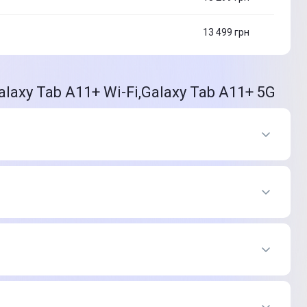
13 499
грн
axy Tab A11+ Wi-Fi,Galaxy Tab A11+ 5G
₴
99 ₴
12 999 ₴
₴
99 ₴
12 999 ₴
₴