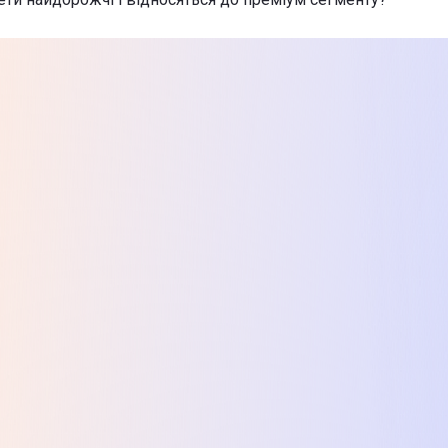
laxy Tab S11 Wi-Fi 12/256GB Gray (SM-X730NZAPEUC)
-
45 9
novo Tab K11 Plus 8/256GB Wi-Fi Luna Grey (ZADS0145UA)
-
х товарів з категорії Планшети в Цитрусі
a Tab 8/128GB Wi-Fi Luna Grey + Pen (ZAFR0462UA)
-
11 999 
laxy Tab S11 Wi-Fi 12/256GB Gray (SM-X730NZAPEUC)
-
45 9
novo Tab K11 Plus 8/256GB Wi-Fi Luna Grey (ZADS0145UA)
-