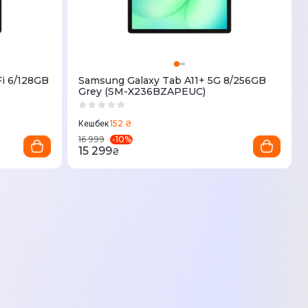
Fi 6/128GB
Samsung Galaxy Tab A11+ 5G 8/256GB
Grey (SM-X236BZAPEUC)
152 ₴
Кешбек
-
10
%
16 999
15 299
₴