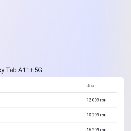
xy Tab A11+ 5G
Ціна
12 099
грн
10 299
грн
15 299
грн