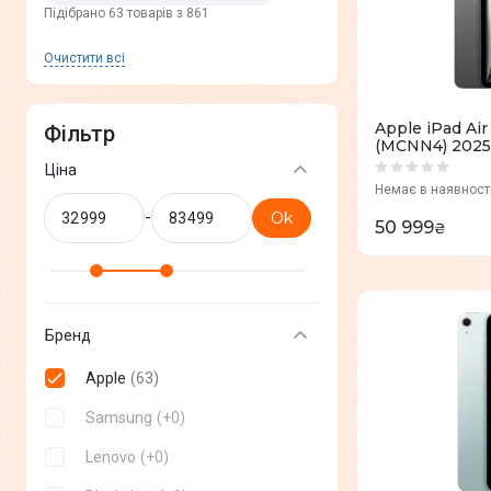
Пiдiбрано 63 товарів з 861
Очистити всi
Apple iPad Air
Фільтр
(MCNN4) 2025
Ціна
Немає в наявност
-
Ok
50 999
₴
Бренд
Apple
(
63
)
Samsung
(
+
0
)
Lenovo
(
+
0
)