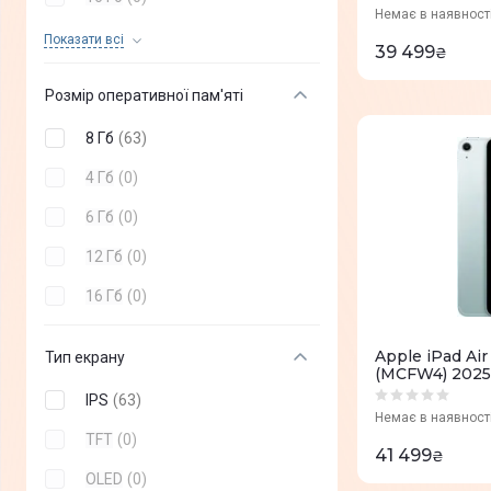
Немає в наявност
Sigma
(
+
0
)
32 Гб
(
0
)
Показати всi
39 499
₴
Microsoft
(
+
0
)
64 Гб
(
0
)
Розмір оперативної пам'яті
Prestigio
(
+
0
)
2 Тб
(
0
)
8 Гб
(
63
)
Pixus
(
+
0
)
4 Гб
(
0
)
DOOGEE
(
+
0
)
6 Гб
(
0
)
Teclast
(
+
0
)
12 Гб
(
0
)
Oukitel
(
+
0
)
16 Гб
(
0
)
AGN
(
+
0
)
Apple iPad Air
Тип екрану
(MCFW4) 2025
IPS
(
63
)
Немає в наявност
TFT
(
0
)
41 499
₴
OLED
(
0
)