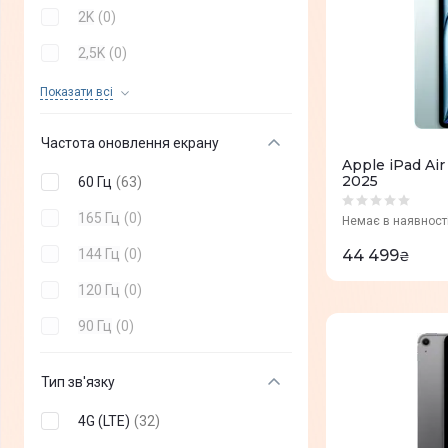
2K
(
0
)
2,5K
(
0
)
Retina
(
0
)
Показати всi
WQXGA
(
0
)
Частота оновлення екрану
Apple iPad Air
2025
60 Гц
(
63
)
165 Гц
(
0
)
Немає в наявност
144 Гц
(
0
)
44 499
₴
120 Гц
(
0
)
90 Гц
(
0
)
Тип зв'язку
4G (LTE)
(
32
)