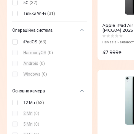
5G
(
32
)
Тільки Wi-Fi
(
31
)
Apple iPad Ai
(MCG04) 2025
Операційна система
iPadOS
(
63
)
Немає в наявност
47 999
HarmonyOS
(
0
)
₴
Android
(
0
)
Windows
(
0
)
Основна камера
12 Мп
(
63
)
2 Мп
(
0
)
5 Мп
(
0
)