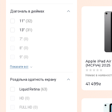
Діагональ в дюймах
11"
(
32
)
13"
(
31
)
7"
(
0
)
8"
(
0
)
9"
(
0
)
Apple iPad Air
(MCFV4) 2025
10"
(
0
)
Показати всi
12"
(
0
)
Немає в наявност
Роздільна здатність екрану
41 499
₴
Liquid Retina
(
63
)
HD
(
0
)
FULL HD
(
0
)