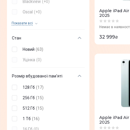
Blackview
(
+
0
)
Apple iPad Air
Oscal
(
+
0
)
2025
Xiaomi
(
+
0
)
Показати всi
Немає в наявност
OPPO
(
+
0
)
32 999
₴
Стан
realme
(
+
0
)
Новий
(
63
)
Acer
(
+
0
)
Уцінка
(
0
)
TCL
(
+
0
)
Ulefone
(
+
0
)
Розмір вбудованої пам'яті
OnePlus
(
+
0
)
128 Гб
(
17
)
Huawei
(
+
0
)
256 Гб
(
15
)
Thomson
(
+
0
)
512 Гб
(
15
)
Durabook
(
+
0
)
Apple iPad Air
1 Тб
(
16
)
2025
Tecno
(
+
0
)
16 Гб
(
0
)