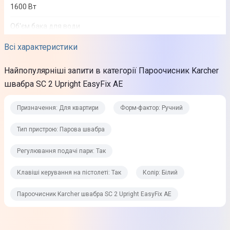
1600 Вт
Об'єм бака для води
0,4 л
Всі характеристики
Особливості
Найпопулярніші запити в категорії Пароочисник Karcher
Продуктивність за площею: 50 кв.м.
швабра SC 2 Upright EasyFix AE
Час нагріву води
Призначення: Для квартири
Форм-фактор: Ручний
30 сек
Тип пристрою: Парова швабра
Функціональність
Регулювання подачі пари: Так
Регулювання подачі пари
Клавіші керування на пістолеті: Так
Колір: Білий
Так
Пароочисник Karcher швабра SC 2 Upright EasyFix AE
Знімний резервуар для води
Так