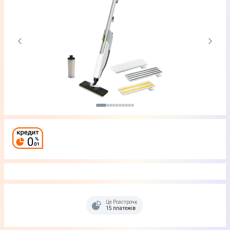
Це Розстрочка
15 платежів