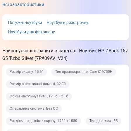
Всі характеристики
Тип процесора
Intel Core i7-9750H
Потужні ноутбуки
Ноутбук в розстрочку
Ноутбуки для фотошопу
Кількість ядер процесора
6
Найпопулярніші запити в категорії Ноутбук HP ZBook 15v
Базова частота процесора
G5 Turbo Silver (7PA09AV_V24)
2,6 ГГц
Розмір екрану: 15,6"
Тип процесора: Intel Core i7-9750H
Максимальна частота процесора
4,5 ГГц
Розмір оперативної пам'яті: 32 Гб
Об'єм накопичувача: 512 Гб + 2 Тб
Оперативна пам'ять
Операційна система: Без ОС
Розмір оперативної пам'яті
Роздільна здатність екрану: 1920 x 1080
Тип дисплея: IPS
32 Гб