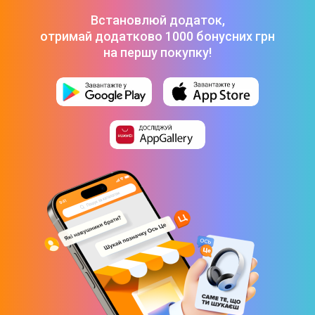
Встановлюй додаток,
Виробник відеопроцесора
отримай додатково 1000 бонусних грн
NVIDIA
на першу покупку!
Тип відеоадаптера
Дискретний
Розмір відеопам'яті
4 Гб
Операційна система
Операційна система
Без ОС
Лінійка
Використовується