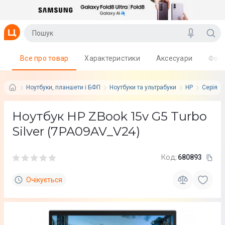
Все про товар
Характеристики
Аксесуари
Фот
Ноутбуки, планшети і БФП
Ноутбуки та ультрабуки
HP
Серія: 
Ноутбук HP ZBook 15v G5 Turbo
Silver (7PA09AV_V24)
Код:
680893
Очікується