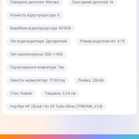
Тип оперативної пам'яті
Поверхня дисплея: Матова
Сенсорний дисплей: Ні
DDR4
Кількість ядер процесора: 6
Частота оперативної пам'яті
Виробник відеопроцесора: NVIDIA
2666 МГц
Тип відеоадаптера: Дискретний
Розмір відеопам'яті: 4 Гб
Постійна пам'ять
Тип накопичувача: SSD + HDD
Об'єм накопичувача
Підсвічування клавіатури: Так
512 Гб + 2 Тб
Ємність акумулятору: 70 Втгод
Лінійка: ZBook
Тип накопичувача
Стан: Новий
Товщина: 2,54 см
SSD + HDD
Ноутбук HP ZBook 15v G5 Turbo Silver (7PA09AV_V24)
Графічні можливості
Відеопроцесор
NVIDIA Quadro P600