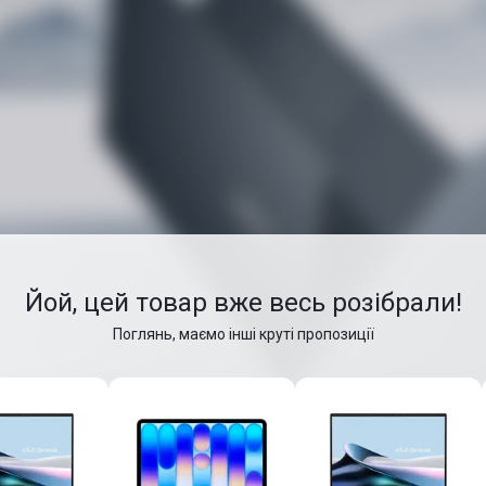
Йой, цей товар вже весь розібрали!
Поглянь, маємо інші круті пропозиції