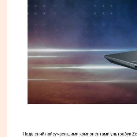
Наділений найсучаснішими компонентами ультрабук ZenB