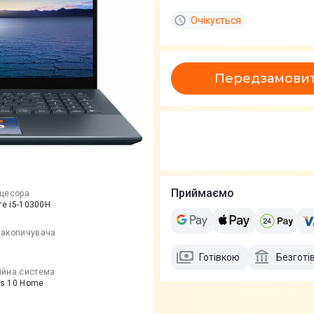
Очікується
Передзамови
Приймаємо
оцесора
ore i5-10300H
накопичувача
Готівкою
Безготі
ійна система
s 10 Home