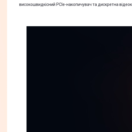
високошвидкісний PCIe-накопичувач та дискретна відеок