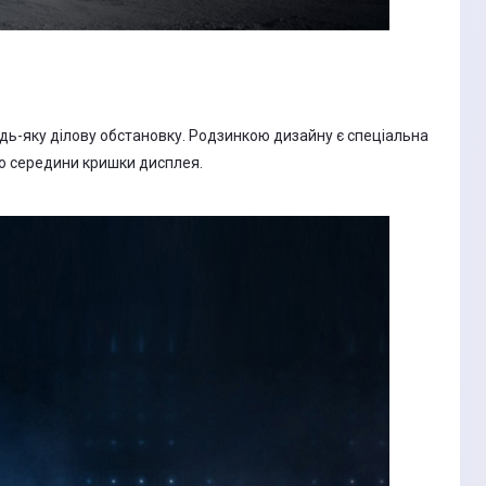
будь-яку ділову обстановку. Родзинкою дизайну є спеціальна
но середини кришки дисплея.