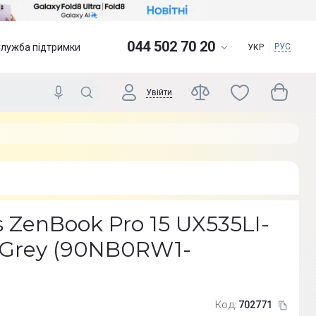
044 502 70 20
Служба підтримки
РУС
УКР
Увійти
 ZenBook Pro 15 UX535LI-
 Grey (90NB0RW1-
Код:
702771