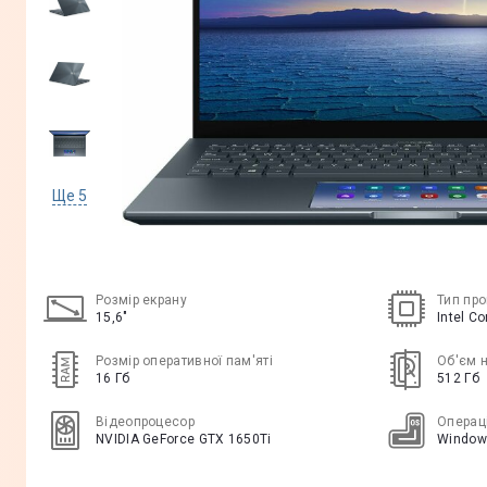
Ще
5
Розмір екрану
Тип пр
15,6"
Intel C
Розмір оперативної пам'яті
Об'єм 
16 Гб
512 Гб
Відеопроцесор
Операц
NVIDIA GeForce GTX 1650Ti
Window