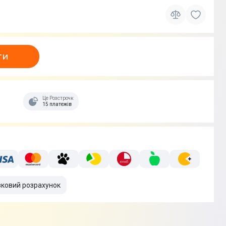
ти
Це Розстрочка
15 платежів
вковий розрахунок