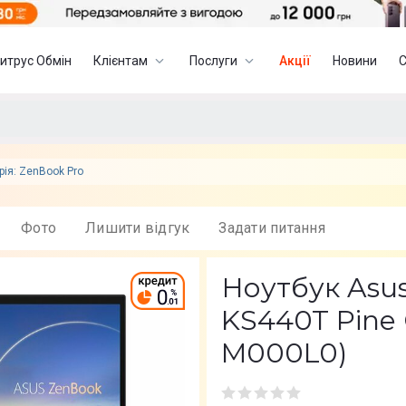
итрус Обмін
Клієнтам
Послуги
Акції
Новини
рія: ZenBook Pro
Фото
Лишити вiдгук
Задати питання
Ноутбук Asus
KS440T Pine
M000L0)