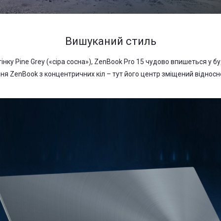
Вишуканий стиль
нку Pine Grey («сіра сосна»), ZenBook Pro 15 чудово впишеться у 
ня ZenBook з концентричних кіл – тут його центр зміщений віднос