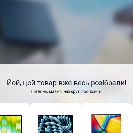
Йой, цей товар вже весь розібрали!
Поглянь, маємо інші круті пропозиції