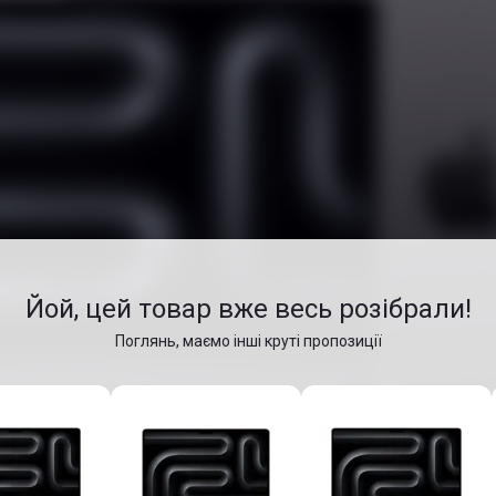
Йой, цей товар вже весь розібрали!
Поглянь, маємо інші круті пропозиції