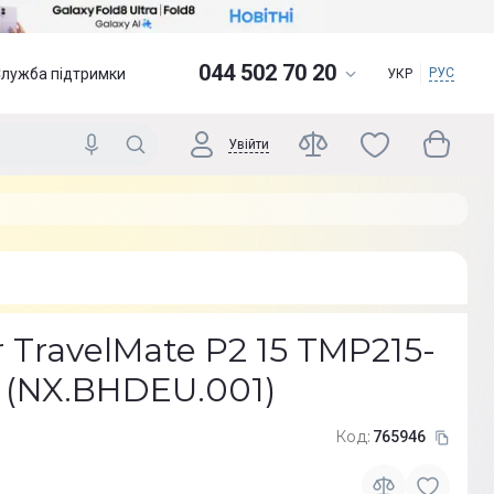
044 502 70 20
Служба підтримки
РУС
УКР
Увійти
 TravelMate P2 15 TMP215-
r (NX.BHDEU.001)
Код:
765946