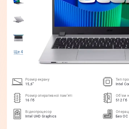
Ще
4
Розмір екрану
Тип пр
15,6"
Intel C
Розмір оперативної пам'яті
Об'єм 
16 Гб
512 Гб
Відеопроцесор
Операц
Intel UHD Graphics
Без ОС