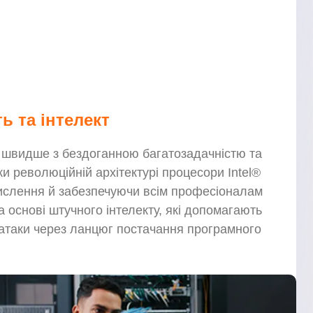
ь та інтелект
ня швидше з бездоганною багатозадачністю та
 революційній архітектурі процесори Intel®
ислення й забезпечуючи всім професіоналам
 основі штучного інтелекту, які допомагають
 атаки через ланцюг постачання програмного