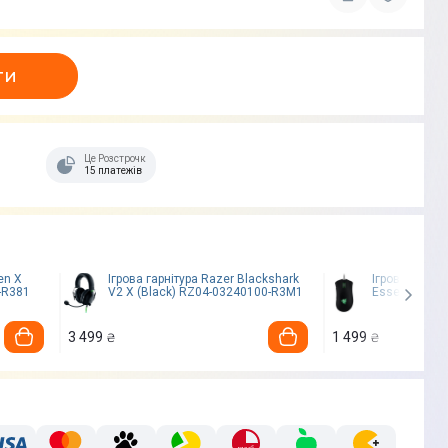
ти
Це Розстрочка
15 платежів
en X
Ігрова гарнітура Razer Blackshark
Ігрова миша 
-R381
V2 X (Black) RZ04-03240100-R3M1
Essential (R
3 499
1 499
₴
₴