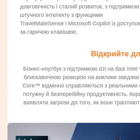
довговічність і сталий розвиток, з підтримкою
штучного інтелекту з функціями
TravelMateSense і Microsoft Copilot із доступо
за гарячою клавішею.
Відкрийте дл
Бізнес-ноутбук з підтримкою ШІ на базі Int
блискавичною реакцією на виклики завдяки 
Core™ відмінно справляються з реальними 
потужну й безперебійну продуктивність. Кор
виявляти загрози до того, як вони трапляю