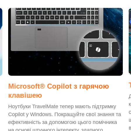
Microsoft® Copilot з гарячою
клавішею
Ноутбуки TravelMate тепер мають підтримку
Copilot у Windows. Покращуйте свої знання та
ефективність за допомогою цього помічника
на основі штучного інтелекту, здатного