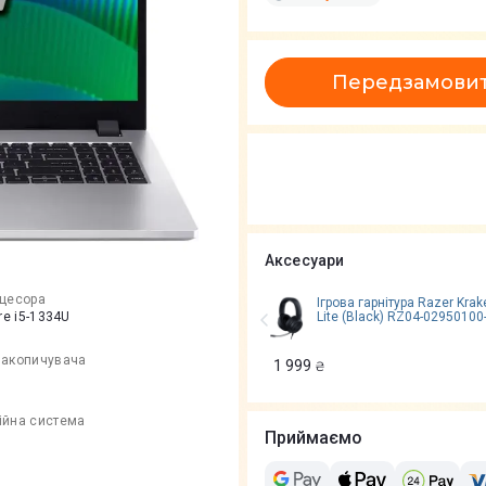
Передзамови
Аксесуари
оцесора
Ігрова гарнітура Razer Krak
ore i5-1334U
Lite (Black) RZ04-02950100
накопичувача
1 999
₴
ійна система
Приймаємо