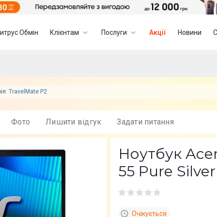
итрус Обмін
Клієнтам
Послуги
Акції
Новини
ія: TravelMate P2
Фото
Лишити вiдгук
Задати питання
Ноутбук Acer
55 Pure Silve
Очікується