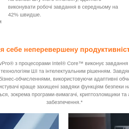
виконувати робочі завдання в середньому на
42% швидше.
м
я себе неперевершену продуктивніст
el vPro® з процесорами Intel® Core™ виконує завдан
технологіям ШІ та інтелектуальним рішенням. Завдяки
бізнес-обчисленнями, використовуючи адаптивні обч
истувачі краще захищені завдяки функціям безпеки на
ться, зокрема програми-вимагачі, криптозломщики та
забезпечення.*