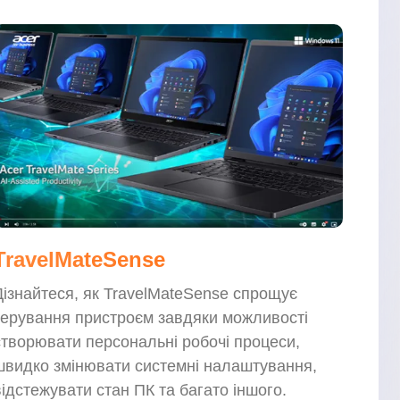
TravelMateSense
Дізнайтеся, як TravelMateSense спрощує
керування пристроєм завдяки можливості
створювати персональні робочі процеси,
швидко змінювати системні налаштування,
відстежувати стан ПК та багато іншого.