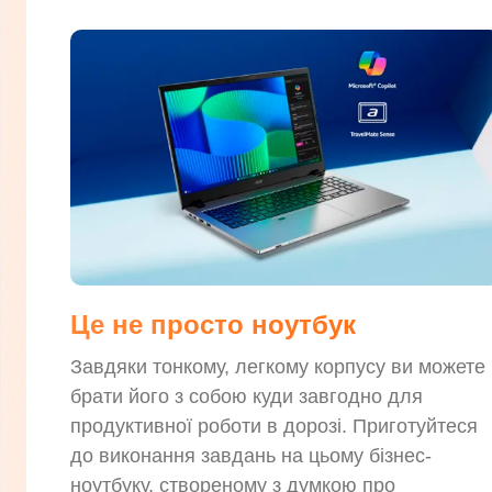
Це не просто ноутбук
Завдяки тонкому, легкому корпусу ви можете
брати його з собою куди завгодно для
продуктивної роботи в дорозі. Приготуйтеся
до виконання завдань на цьому бізнес-
ноутбуку, створеному з думкою про