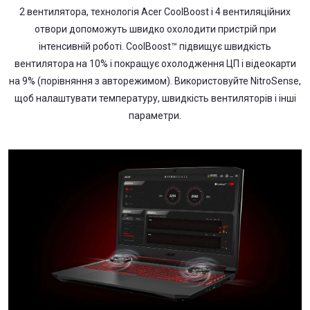
2 вентилятора, технологія Acer CoolBoost і 4 вентиляційних
отвори допоможуть швидко охолодити пристрій при
інтенсивній роботі. CoolBoost™ підвищує швидкість
вентилятора на 10% і покращує охолодження ЦП і відеокарти
на 9% (порівняння з авторежимом). Використовуйте NitroSense,
щоб налаштувати температуру, швидкість вентиляторів і інші
параметри.