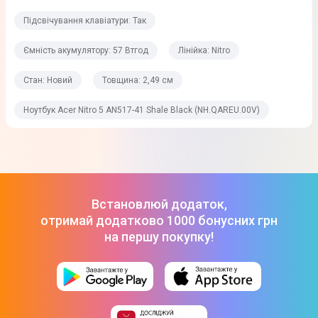
Підсвічування клавіатури: Так
Постійна пам'ять
Ємність акумулятору: 57 Втгод
Лінійка: Nitro
Об'єм накопичувача
Стан: Новий
Товщина: 2,49 см
512 Гб
Ноутбук Acer Nitro 5 AN517-41 Shale Black (NH.QAREU.00V)
Тип накопичувача
SSD
Графічні можливості
Встановлюй додаток,
Відеопроцесор
отримай додатково 1000 бонусних грн
NVIDIA GeForce RTX 3060
на першу покупку!
Виробник відеопроцесора
NVIDIA
Тип відеоадаптера