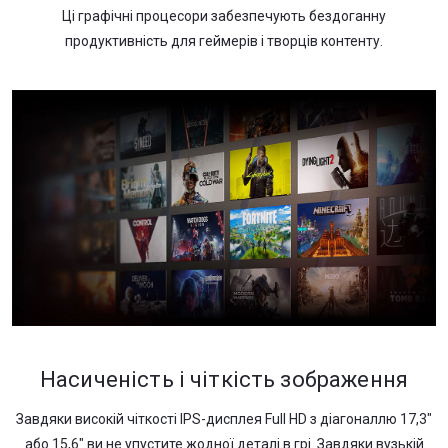
Ці графічні процесори забезпечують бездоганну
продуктивність для геймерів і творців контенту.
Насиченість і чіткість зображення
Завдяки високій чіткості IPS-дисплея Full HD з діагоналлю 17,3"
або 15,6" ви не упустите жодної деталі в грі. Завдяки вузькій