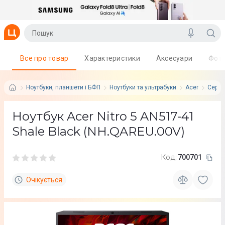
Все про товар
Характеристики
Аксесуари
Фот
Ноутбуки, планшети і БФП
Ноутбуки та ультрабуки
Acer
Серія:
Ноутбук Acer Nitro 5 AN517-41
Shale Black (NH.QAREU.00V)
Код:
700701
Очікується