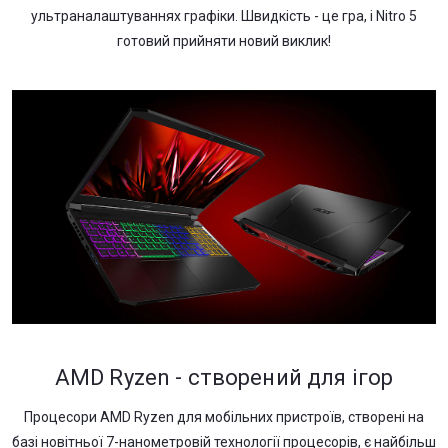
ультраналаштуваннях графіки. Швидкість - це гра, і Nitro 5
готовий прийняти новий виклик!
AMD Ryzen - створений для ігор
Процесори AMD Ryzen для мобільних пристроїв, створені на
базі новітньої 7-нанометровій технології процесорів, є найбільш