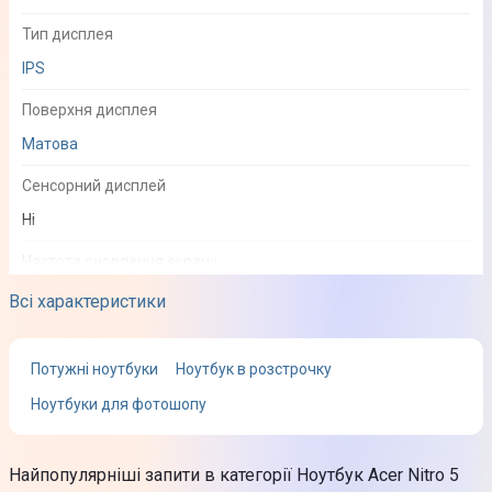
Тип дисплея
IPS
Поверхня дисплея
Матова
Сенсорний дисплей
Ні
Частота оновлення екрану
144 Гц
Всі характеристики
Процесор
Потужні ноутбуки
Ноутбук в розстрочку
Ноутбуки для фотошопу
Тип процесора
AMD Ryzen 7 5800H
Найпопулярніші запити в категорії Ноутбук Acer Nitro 5
Кількість ядер процесора