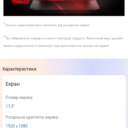
*
Технічні характеристики залежать від конкретної моделі.
**
Всі зображення наведені в якості ілюстрації продукту. Фактичний вид і дизайн
можуть відрізнятися в залежності від характеристик конкретної моделі.
Характеристики
Екран
Розмір екрану
17,3''
Роздільна здатність екрану
1920 x 1080