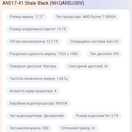
AN517-41 Shale Black (NH.QAREU.00V)
8
Розмір екрану: 17,3''
Тип процесора: AMD Ryzen 7 5800H
Базова частота процесора
3,2 ГГц
Розмір оперативної пам'яті: 16 Гб
Максимальна частота процесора
Об'єм накопичувача: 512 Гб
Операційна система: Без ОС
4,4 ГГц
Роздільна здатність екрану: 1920 x 1080
Тип дисплея: IPS
Оперативна пам'ять
Поверхня дисплея: Матова
Сенсорний дисплей: Ні
Розмір оперативної пам'яті
Частота оновлення екрану: 144 Гц
16 Гб
Кількість ядер процесора: 8
Тип оперативної пам'яті
Виробник відеопроцесора: NVIDIA
DDR4
Тип відеоадаптера: Дискретний
Розмір відеопам'яті: 6 Гб
Частота оперативної пам'яті
3200 МГц
Тип накопичувача: SSD
Оптичний привід: Ні