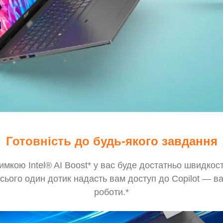
Готовність до будь-якого завдання
тримкою Intel® AI Boost* у вас буде достатньо швидкос
всього один дотик надасть вам доступ до Copilot — в
роботи.*