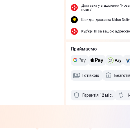
Доставка у вiддiлення "Нова
пошта"
Швидка доставка Uklon Deliv
Кур'єр НП за вашою адресою
Приймаємо
Готівкою
Безготі
Гарантія
12
міс
.
1