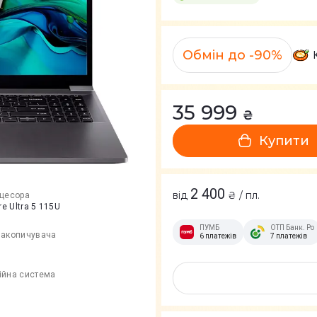
Обмін до -90%
35 999
₴
Купити
2 400
від
₴ / пл.
оцесора
re Ultra 5 115U
ПУМБ
ОТП Банк. Ро
накопичувача
6 платежів
7 платежів
ійна система