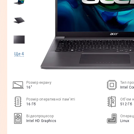
Ще
4
Розмір екрану
Тип пр
16"
Intel Co
Розмір оперативної пам'яті
Об'єм 
16 Гб
512 Гб
Відеопроцесор
Операц
Intel HD Graphics
Linux