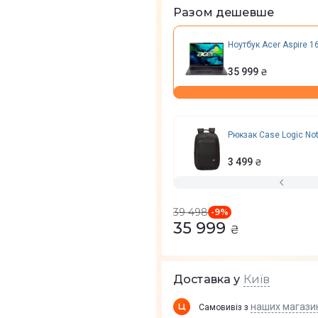
Разом дешевше
Ноутбук Acer Aspire 1
 та Intel Core Ultra 5.
тономність. Вага 1,64 кг —
35 999
₴
Рюкзак Case Logic Not
3 499
₴
39 498
-
9
%
35 999
₴
Київ
Доставка у
наших магази
Самовивіз з