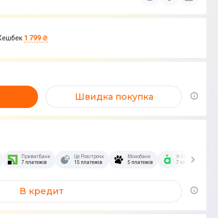
Кешбек
1 799 ₴
Швидка покупка
зстрочка Скибочка.
ПриватБанк
Це Розстрочка
Монобанк
А-Банк
7 платежів
15 платежів
5 платежів
7 платежів
В кредит