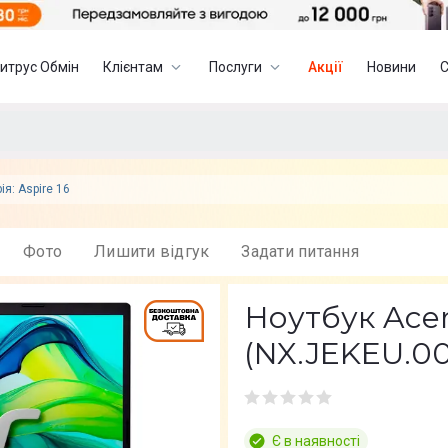
итрус Обмін
Клієнтам
Послуги
Акції
Новини
ія: Aspire 16
Фото
Лишити вiдгук
Задати питання
Ноутбук Acer
(NX.JEKEU.00
Є в наявності