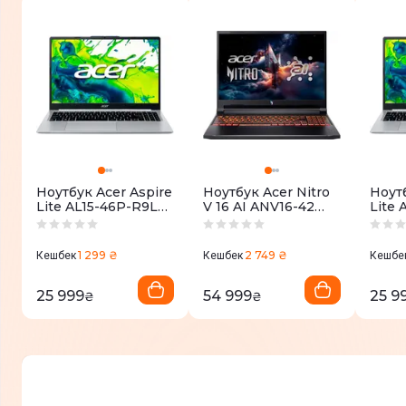
Ноутбук Acer Aspire
Ноутбук Acer Nitro
Ноутб
Lite AL15-46P-R9LE
V 16 AI ANV16-42
Lite 
Silver
Shale Black
(NX.
(NX.JXVEU.003)
(NH.U1KEU.008)
1 299 ₴
2 749 ₴
Кешбек
Кешбек
Кешбе
25 999
54 999
25 9
₴
₴