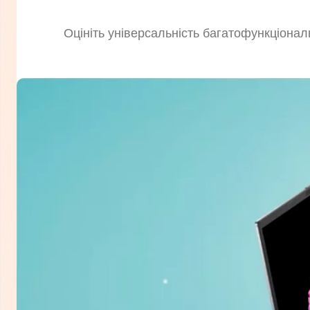
Оцініть універсальність багатофункціональ