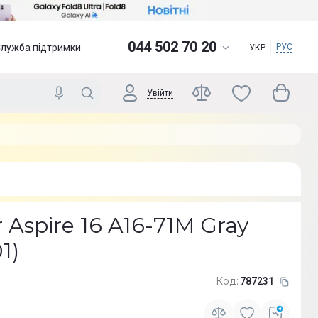
044 502 70 20
Служба підтримки
РУС
УКР
Увійти
 Aspire 16 A16-71M Gray
1)
Код:
787231