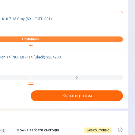
6 A16-71M Gray (NX.JEKEU.001)
Основний
ion 14" NOTIBP-114 (Black) 3204200
Купити разом
нів
Безкоштовно
Можна забрати сьогодні