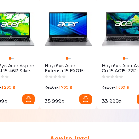
ук Acer Aspire
Ноутбук Acer
Ноутбук Acer As
AL15-46P Silver
Extensa 15 EXO15-
Go 15 AG15-72P-
JXVEU.002)
71-539R Grey
50Y4 Silver
(NX.EL3EU.001)
(NX.JSVEU.00T)
1 299 ₴
1 799 ₴
1 699 ₴
к
Кешбек
Кешбек
99
35 999
33 999
₴
₴
₴
Aspire Intel