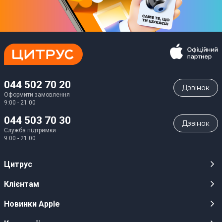
044 502 70 20
Дзвiнок
Оформити замовлення
9:00 - 21:00
044 503 70 30
Дзвiнок
Служба підтримки
9:00 - 21:00
Цитрус
Кар’єра
Клієнтам
Магазини
Публічні оферти
Новинки Apple
Для ЗМІ
Відеоогляди
iPhone 17