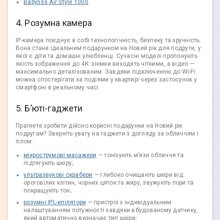
Babyliss Air Style 1000
.
4. Розумна камера
IP-камера поєднує в собі технологічність, безпеку та зручність.
Вона стане ідеальним подарунком на Новий рік для подруги, у
якої є діти та домашні улюбленці. Сучасні моделі пропонують
якість зображення до 4K: знімки виходять чіткими, а відео —
максимально деталізованим. Завдяки підключенню до Wi-Fi
можна спостерігати за подіями у квартирі через застосунок у
смартфоні в реальному часі.
5. Б’юті-гаджети
Прагнете зробити дійсно корисні подарунки на Новий рік
подругам? Зверніть увагу на гаджети з догляду за обличчям і
тілом:
мікрострумові масажери
— тонізують м’язи обличчя та
підтягують шкіру;
ультразвукові скрабери
— глибоко очищають шкіри від
ороговілих клітин, чорних цяток та жиру, звужують пори та
покращують тон;
розумні IPL-епілятори
— пристрої з індивідуальним
налаштуванням потужності завдяки вбудованому датчику,
який автоматично визначає тип шкіри;