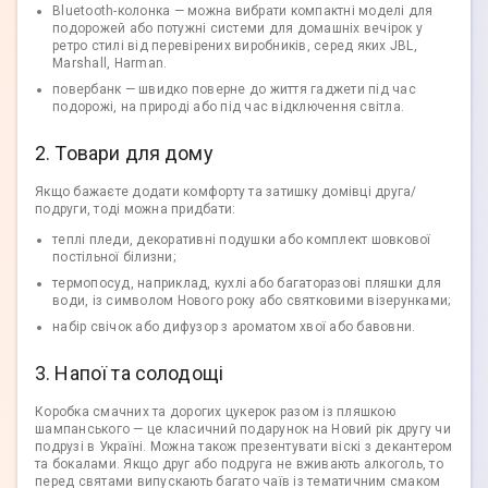
Bluetooth-колонка — можна вибрати компактні моделі для
подорожей або потужні системи для домашніх вечірок у
ретро стилі від перевірених виробників, серед яких JBL,
Marshall, Harman.
повербанк — швидко поверне до життя гаджети під час
подорожі, на природі або під час відключення світла.
2. Товари для дому
Якщо бажаєте додати комфорту та затишку домівці друга/
подруги, тоді можна придбати:
теплі пледи, декоративні подушки або комплект шовкової
постільної білизни;
термопосуд, наприклад, кухлі або багаторазові пляшки для
води, із символом Нового року або святковими візерунками;
набір свічок або дифузор з ароматом хвої або бавовни.
3. Напої та солодощі
Коробка смачних та дорогих цукерок разом із пляшкою
шампанського — це класичний подарунок на Новий рік другу чи
подрузі в Україні. Можна також презентувати віскі з декантером
та бокалами. Якщо друг або подруга не вживають алкоголь, то
перед святами випускають багато чаїв із тематичним смаком