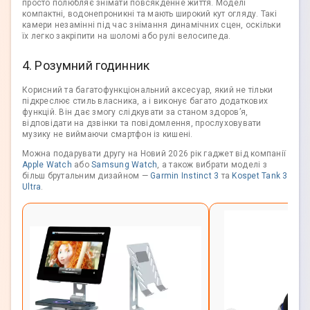
просто полюбляє знімати повсякденне життя. Моделі
компактні, водонепроникні та мають широкий кут огляду. Такі
камери незамінні під час знімання динамічних сцен, оскільки
їх легко закріпити на шоломі або рулі велосипеда.
4. Розумний годинник
Корисний та багатофункціональний аксесуар, який не тільки
підкреслює стиль власника, а і виконує багато додаткових
функцій. Він дає змогу слідкувати за станом здоров’я,
відповідати на дзвінки та повідомлення, прослуховувати
музику не виймаючи смартфон із кишені.
Можна подарувати другу на Новий 2026 рік гаджет від компанії
Apple Watch
або
Samsung Watch
, а також вибрати моделі з
більш брутальним дизайном —
Garmin Instinct 3
та
Kospet Tank 3
Ultra
.