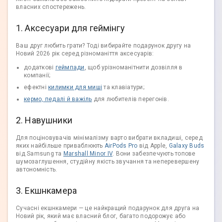
власних спостережень.
1. Аксесуари для геймінгу
Ваш друг любить грати? Тоді вибирайте подарунок другу на
Новий 2026 рік серед різноманіття аксесуарів:
додаткові
геймпади
, щоб урізноманітнити дозвілля в
компанії;
ефектні
килимки для миші
та клавіатури;
кермо, педалі й важіль
для любителів перегонів.
2. Навушники
Для поціновувачів мінімалізму варто вибрати вкладиші, серед
яких найбільше приваблюють
AirPods Pro
від Apple,
Galaxy Buds
від Samsung та
Marshall Minor IV
. Вони забезпечують топове
шумозаглушення, студійну якість звучання та неперевершену
автономність.
3. Екшнкамера
Сучасні екшнкамери — це найкращий подарунок для друга на
Новий рік, який має власний блог, багато подорожує або