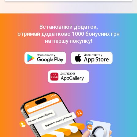
Встановлюй додаток,
отримай додатково 1000 бонусних грн
на першу покупку!