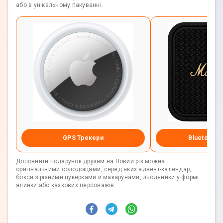
або в унікальному пакуванні.
GPS Трекери
Bluetooth-
Доповнити подарунок друзям на Новий рік можна
оригінальними солодощами, серед яких адвент-календар,
бокси з різними цукерками й макарунами, льодяники у формі
ялинки або казкових персонажів.