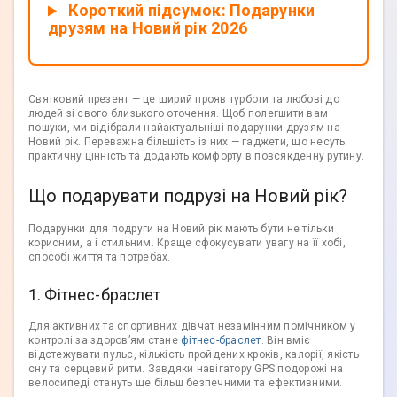
Короткий підсумок: Подарунки
друзям на Новий рік 2026
Святковий презент — це щирий прояв турботи та любові до
людей зі свого близького оточення. Щоб полегшити вам
пошуки, ми відібрали найактуальніші подарунки друзям на
Новий рік. Переважна більшість із них — гаджети, що несуть
практичну цінність та додають комфорту в повсякденну рутину.
Що подарувати подрузі на Новий рік?
Подарунки для подруги на Новий рік мають бути не тільки
корисним, а і стильним. Краще сфокусувати увагу на її хобі,
способі життя та потребах.
1. Фітнес-браслет
Для активних та спортивних дівчат незамінним помічником у
контролі за здоров’ям стане
фітнес-браслет
. Він вміє
відстежувати пульс, кількість пройдених кроків, калорії, якість
сну та серцевий ритм. Завдяки навігатору GPS подорожі на
велосипеді стануть ще більш безпечними та ефективними.