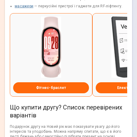
масажери
— перкусійні пристрої і гаджети для RF-ліфтингу.
Фітнес-браслет
Електронн
Що купити другу? Список перевірених
варіантів
Подарунок другу на Новий рік має показувати увагу до його
інтересів та уподобань. Можна напряму спитати, що є в його
листі бажань або самостійно підібрати презент на основі