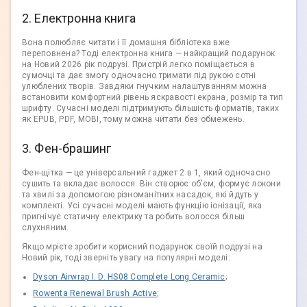
2. Електронна книга
Вона полюбляє читати і її домашня бібліотека вже
переповнена? Тоді електронна книга — найкращий подарунок
на Новий 2026 рік подрузі. Пристрій легко поміщається в
сумочці та дає змогу одночасно тримати під рукою сотні
улюблених творів. Завдяки гнучким налаштуванням можна
встановити комфортний рівень яскравості екрана, розмір та тип
шрифту. Сучасні моделі підтримують більшість форматів, таких
як EPUB, PDF, MOBI, тому можна читати без обмежень.
3. Фен-брашинг
Фен-щітка — це універсальний гаджет 2 в 1, який одночасно
сушить та вкладає волосся. Він створює об’єм, формує локони
та хвилі за допомогою різноманітних насадок, які йдуть у
комплекті. Усі сучасні моделі мають функцію іонізації, яка
пригнічує статичну електрику та робить волосся більш
слухняним.
Якщо мрієте зробити корисний подарунок своїй подрузі на
Новий рік, тоді зверніть увагу на популярні моделі:
Dyson Airwrap I. D. HS08 Complete Long Ceramic
;
Rowenta Renewal Brush Active
;