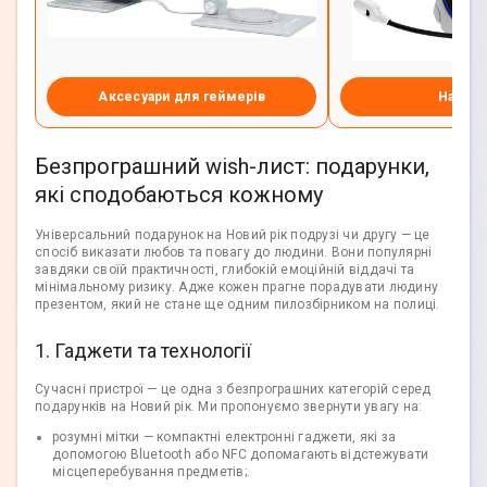
Аксесуари для геймерів
Навуш
Безпрограшний wish-лист: подарунки,
які сподобаються кожному
Універсальний подарунок на Новий рік подрузі чи другу — це
спосіб виказати любов та повагу до людини. Вони популярні
завдяки своїй практичності, глибокій емоційній віддачі та
мінімальному ризику. Адже кожен прагне порадувати людину
презентом, який не стане ще одним пилозбірником на полиці.
1. Гаджети та технології
Сучасні пристрої — це одна з безпрограшних категорій серед
подарунків на Новий рік. Ми пропонуємо звернути увагу на:
розумні мітки — компактні електронні гаджети, які за
допомогою Bluetooth або NFC допомагають відстежувати
місцеперебування предметів;.