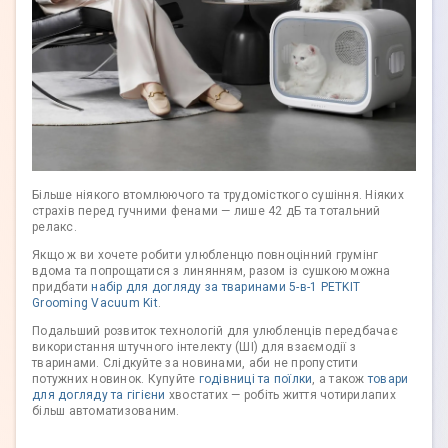
Більше ніякого втомлюючого та трудомісткого сушіння. Ніяких
страхів перед гучними фенами — лише 42 дБ та тотальний
релакс.
Якщо ж ви хочете робити улюбленцю повноцінний грумінг
вдома та попрощатися з линянням, разом із сушкою можна
придбати
набір для догляду за тваринами 5-в-1 PETKIT
Grooming Vacuum Kit
.
Подальший розвиток технологій для улюбленців передбачає
використання штучного інтелекту (ШІ) для взаємодії з
тваринами. Слідкуйте за новинами, аби не пропустити
потужних новинок. Купуйте
годівниці та поїлки
, а також
товари
для догляду та гігієни
хвостатих — робіть життя чотирилапих
більш автоматизованим.