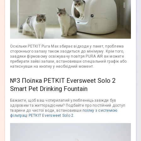
Оскільки РЕТКІТ Puга Мах збирає відходи у пакет, проблема
стороннього запаху також зводиться до мінімуму. Крім того,
завдяки фірмовому освіжувачу повітря PURA AIR ви можете
прибирати зайві запахи, встановивши спеціальний графік або
натиснувши на кнопку у необхідний момент.
№3 Поїлка PETKIT Eversweet Solo 2
Smart Pet Drinking Fountain
Бажаєте, щоб ваш чотирилапий улюбленець завжди був
здоровим та життєрадісним? Подбайте про постійний доступ
тварини до чистої води, встановивши
поїлку з системою
фільтраці РЕТКІТ Eversweet Solo 2
.