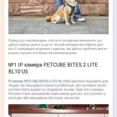
Серед усіх нововведень стає все складніше визначити, що
дійсно вартує уваги, а що ні. На цей випадок ми зібрали для
вас 5 найкращих розумних гаджетів, які дійсно зроблять життя
вашого пухнастого більш автоматизованим.
№1 IP камера PETCUBE BITES 2 LITE
BL10 US
IP камера PETCUBE BITES 2 LITE BL10US
ідеально підходить для
людей, які нещодавно завели улюбленця, але не мають змоги
постійно бути вдома та слідкувати за ним. Крім того, камера
Petcube стане незамінним помічником для тих, хто постійно у
роз’їздах або мандрівках без своїх пухнастих.