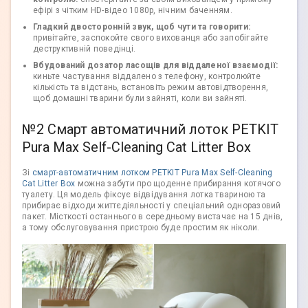
ефірі з чітким HD-відео 1080р, нічним баченням.
Гладкий двосторонній звук, щоб чути та говорити:
привітайте, заспокойте свого вихованця або запобігайте
деструктивній поведінці.
Вбудований дозатор ласощів для віддаленої взаємодії:
киньте частування віддалено з телефону, контролюйте
кількість та відстань, встановіть режим автовідтворення,
щоб домашні тварини були зайняті, коли ви зайняті.
№2 Смарт автоматичний лоток PETKIT
Pura Max Self-Cleaning Cat Litter Box
Зі
смарт-автоматичним лотком PETKIT Pura Max Self-Cleaning
Cat Litter Box
можна забути про щоденне прибирання котячого
туалету. Ця модель фіксує відвідування лотка твариною та
прибирає відходи життєдіяльності у спеціальний одноразовий
пакет. Місткості останнього в середньому вистачає на 15 днів,
а тому обслуговування пристрою буде простим як ніколи.