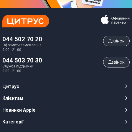
044 502 70 20
Дзвiнок
Оформити замовлення
9:00 - 21:00
044 503 70 30
Дзвiнок
Служба підтримки
9:00 - 21:00
Цитрус
Кар’єра
Клієнтам
Магазини
Публічні оферти
Новинки Apple
Для ЗМІ
Відеоогляди
iPhone 17
Категорії
Оптовим клієнтам
Акції, розіграші, призи
iPhone 17 Pro