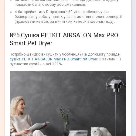
покласти багато корму або смаколиків;
4 батарейки типу D працюють 60 днів, забезпечуючи
безперервну роботу навіть у разі вимкнення електроенергії
(працюватиме все, за винятком камери відеонагляду).
№5 Сушка PETKIT AIRSALON Max PRO
Smart Pet Dryer
Потрібно швидко висушити улюбленця? На допомогу прийде
сушка PETKIT AIRSALON Max PRO Smart Pet Dryer
. 5 хвилин — і
пухнастик сухий на всі 100%.