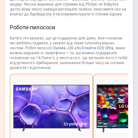
іміджу. Якісна машинка для стрижки від Philips чи Babyliss
дасть йому змогу завжди виглядати охайно, економити час на
візитах до барбершопу й експериментувати зі стилем вдома.
Роботи-пилососи
Багато хто вважає, що це подарунок для дому. Але чоловіки,
які люблять гаджети, у захваті від таких інтелектуальних
систем. Робот-пилосос
Eureka J20
або
Dreame D20 Ultra
, яким
можна керувати зі смартфона — те, що можна подарувати
чоловікові на 14 Лютого, у якого все є. Це звільняє його (і тебе)
від рутинного прибирання, залишаючи більше часу на спільне
дозвілля і відпочинок.