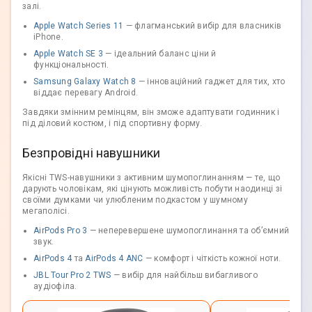
залі.
Apple Watch Series 11
— флагманський вибір для власників
iPhone.
Apple Watch SE 3
— ідеальний баланс ціни й
функціональності.
Samsung Galaxy Watch 8
— інноваційний гаджет для тих, хто
віддає перевагу Android.
Завдяки змінним ремінцям, він зможе адаптувати годинник і
під діловий костюм, і під спортивну форму.
Безпровідні навушники
Якісні TWS-навушники з активним шумопоглинанням — те, що
дарують чоловікам, які цінують можливість побути наодинці зі
своїми думками чи улюбленим подкастом у шумному
мегаполісі.
AirPods Pro 3
— неперевершене шумопоглинання та об’ємний
звук.
AirPods 4
та
AirPods 4 ANC
— комфорт і чіткість кожної ноти.
JBL Tour Pro 2 TWS
— вибір для найбільш вибагливого
аудіофіла.