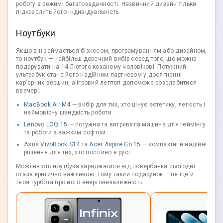
роботу в режимі багатозадачності. Незвичний дизайн тільки
підкреслить його індивідуальність.
Ноутбуки
Якщо він займається бізнесом, програмуванням або дизайном,
то ноутбук — найбільш доречний вибір серед того, що можна
подарувати на 14 Лютого коханому чоловікові. Потужний
ультрабук стане його надійним партнером у досягненні
кар'єрних вершин, а ігровий лептоп допоможе розслабитися
ввечері.
MacBook Air M4
— вибір для тих, хто цінує естетику, легкість і
неймовірну швидкість роботи.
Lenovo LOQ 15
— потужна та витривала машина для геймінгу
та роботи з важким софтом.
Asus
VivoBook S14
та
Acer Aspire Go 15
— компактні й надійні
рішення для тих, хто постійно в русі.
Можливість ноутбука заряджатися від повербанка сьогодні
стала критично важливою. Тому такий подарунок — це ще й
твоя турбота про його енергонезалежність.