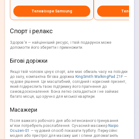
Телевізори Samsung
Телевізо
Спорт і релакс
Здоров'я — найцінніший ресурс, і твій подарунок може
допомогти його зберегти і примножити.
Бігові доріжки
Якщо твій чоловік цінує спорт, але має обмаль часу на поїздки
до залу, компактна бігова доріжка
KingSmith WalkingPad Z1F
—
чудове рішення. Це масштабний, солідний і корисний презент,
який підкреслить твою підтримку його прагнення до
самовдосконалення. Вона легко складається і не займає
багато місця, що зручно для міської квартири.
Масажери
Після важкого робочого дня або інтенсивного тренування
м'язи потребують розслаблення. Сучасний масажер
Naipo
Ocuzen-S1
— чудовий спосіб показати турботу. Перкусійні
моделі або пристрої для масажу шиї і спини допомагають