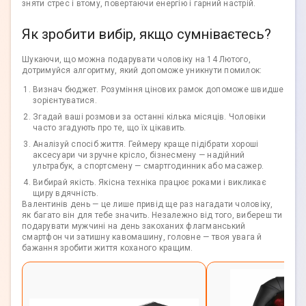
зняти стрес і втому, повертаючи енергію і гарний настрій.
Як зробити вибір, якщо сумніваєтесь?
Шукаючи, що можна подарувати чоловіку на 14 Лютого,
дотримуйся алгоритму, який допоможе уникнути помилок:
Визнач бюджет. Розуміння цінових рамок допоможе швидше
зорієнтуватися.
Згадай ваші розмови за останні кілька місяців. Чоловіки
часто згадують про те, що їх цікавить.
Аналізуй спосіб життя. Геймеру краще підібрати хороші
аксесуари чи зручне крісло, бізнесмену — надійний
ультрабук, а спортсмену — смартгодинник або масажер.
Вибирай якість. Якісна техніка працює роками і викликає
щиру вдячність.
Валентинів день — це лише привід ще раз нагадати чоловіку,
як багато він для тебе значить. Незалежно від того, вибереш ти
подарувати мужчині на день закоханих флагманський
смартфон чи затишну кавомашину, головне — твоя увага й
бажання зробити життя коханого кращим.