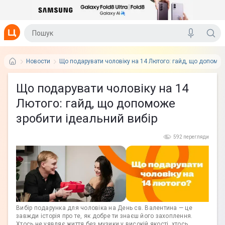
Новости
Що подарувати чоловіку на 14 Лютого: гайд, що допомож
Що подарувати чоловіку на 14
Лютого: гайд, що допоможе
зробити ідеальний вибір
592 перегляди
Вибір подарунка для чоловіка на День св. Валентина — це
завжди історія про те, як добре ти знаєш його захоплення.
Хтось не уявляє життя без музики у високій якості, хтось