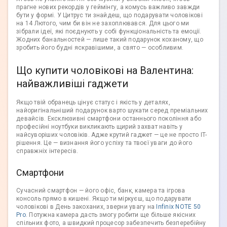
прагне нових рекордів у геймінгу, а комусь важливо завжди
бути у формі. У Цитрус ти знайдеш, що подарувати чоловікові
на 14 Лютого, чим би він не захоплювався. Для цього ми
зібрали ідеї, які поєднують у собі функціональність та емоції.
Жодних банальностей — лише такий подарунок коханому, що
зробить його будні яскравішими, а свято — особливим.
Що купити чоловікові на Валентина:
найважливіші гаджети
Якщо твій обранець цінує статус і якість у деталях,
найоригінальніший подарунок варто шукати серед преміальних
девайсів. Ексклюзивні смартфони останнього покоління або
професійні ноутбуки викликають щирий захват навіть у
найсуворіших чоловіків. Адже крутий гаджет — це не просто IT-
рішення. Це — визнання його успіху та твоєї уваги до його
справжніх інтересів.
Смартфони
Сучасний смартфон — його офіс, банк, камера та ігрова
консоль прямо в кишені. Якщо ти міркуєш, що подарувати
чоловікові в День закоханих, зверни увагу на
Infinix NOTE 50
Pro
. Потужна камера дасть змогу робити ще більше якісних
спільних фото, а швидкий процесор забезпечить безперебійну