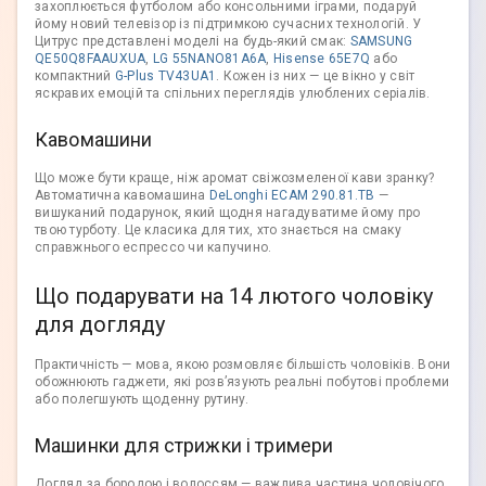
захоплюється футболом або консольними іграми, подаруй
йому новий телевізор із підтримкою сучасних технологій. У
Цитрус представлені моделі на будь-який смак:
SAMSUNG
QE50Q8FAAUXUA
,
LG 55NANO81A6A
,
Hisense 65E7Q
або
компактний
G-Plus TV43UA1
. Кожен із них — це вікно у світ
яскравих емоцій та спільних переглядів улюблених серіалів.
Кавомашини
Що може бути краще, ніж аромат свіжозмеленої кави зранку?
Автоматична кавомашина
DeLonghi ECAM 290.81.TB
—
вишуканий подарунок, який щодня нагадуватиме йому про
твою турботу. Це класика для тих, хто знається на смаку
справжнього еспрессо чи капучино.
Що подарувати на 14 лютого чоловіку
для догляду
Практичність — мова, якою розмовляє більшість чоловіків. Вони
обожнюють гаджети, які розв’язують реальні побутові проблеми
або полегшують щоденну рутину.
Машинки для стрижки і тримери
Догляд за бородою і волоссям — важлива частина чоловічого