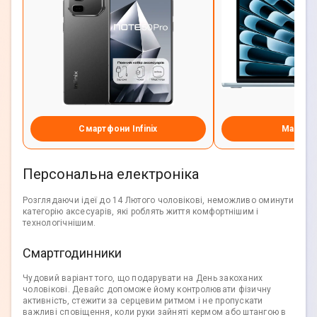
Смартфони Infinix
MacBook
Персональна електроніка
Розглядаючи ідеї до 14 Лютого чоловікові, неможливо оминути
категорію аксесуарів, які роблять життя комфортнішим і
технологічнішим.
Смартгодинники
Чудовий варіант того, що подарувати на День закоханих
чоловікові. Девайс допоможе йому контролювати фізичну
активність, стежити за серцевим ритмом і не пропускати
важливі сповіщення, коли руки зайняті кермом або штангою в