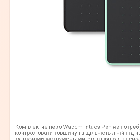
Комплектне перо Wacom Intuos Pen не потребу
контролювати товщину та щільність ліній під ч
художніми інструментами, від олівців до пензл