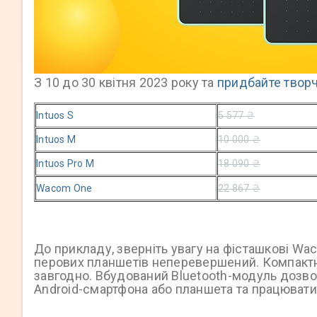
З 10 до 30 квітня 2023 року та
придбайте твор
Intuos S
5 577 ₴
Intuos M
10 000 ₴
Intuos Pro M
18 090 ₴
Wacom One
22 867 ₴
До прикладу, зверніть увагу на фісташкові Wac
перових планшетів неперевершений. Компактні,
завгодно. Вбудований Bluetooth-модуль дозвол
Android-смартфона або планшета та працювати