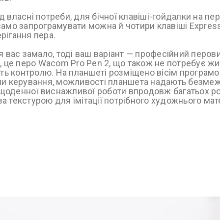
 власні потреби, для бічної клавіші-гойдалки на пе
амо запрограмувати можна й чотири клавіші Express
рігання пера.
я вас замало, тоді ваш варіант — професійний перо
, це перо Wacom Pro Pen 2, що також не потребує жив
сть контролю. На планшеті розміщено вісім програм
ми керування, можливості планшета надають безмеж
о щоденної виснажливої роботи впродовж багатьох ро
за текстурою для імітації потрібного художнього мат