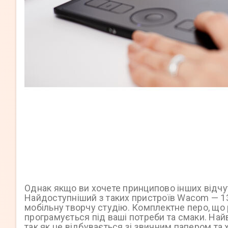
Однак якщо ви хочете принципово інших відчут
Найдоступніший з таких пристроїв Wacom — 
мобільну творчу студію. Комплектне перо, що 
програмується під ваші потреби та смаки. На
так як це відбувається зі звичним папером т