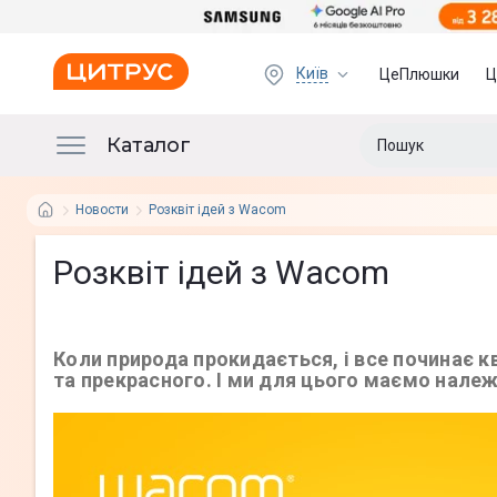
Київ
ЦеПлюшки
Ц
Каталог
Новости
Розквіт ідей з Wacom
Розквіт ідей з Wacom
Коли природа прокидається, і все починає к
та прекрасного. І ми для цього маємо належ