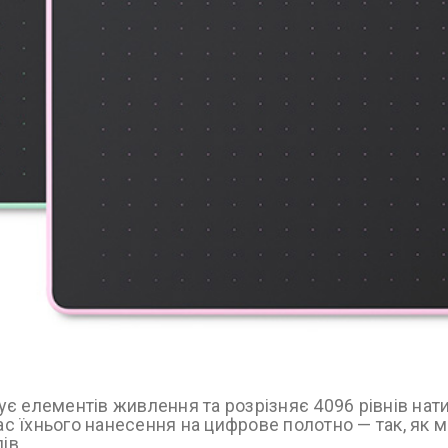
є елементів живлення та розрізняє 4096 рівнів нат
ас їхнього нанесення на цифрове полотно — так, як м
ів.