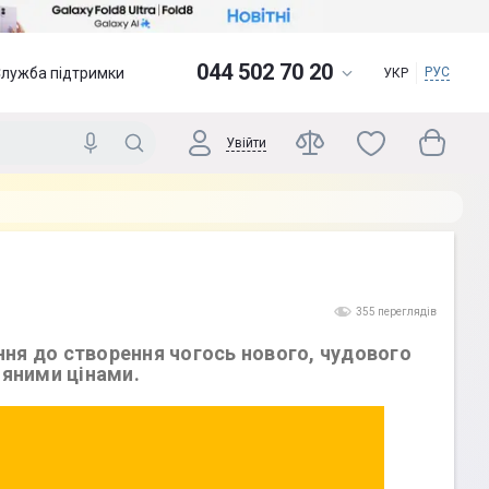
044 502 70 20
Служба підтримки
РУС
УКР
Увійти
355 переглядів
ання до створення чогось нового, чудового
няними цінами.