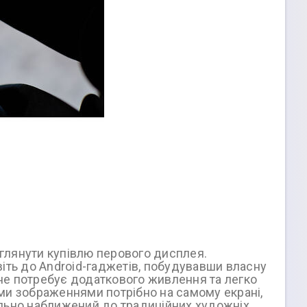
зглянути купівлю перового дисплея.
іть до Android-гаджетів, побудувавши власну
 не потребує додаткового живлення та легко
ми зображеннями потрібно на самому екрані,
ально наближений до традиційних художніх