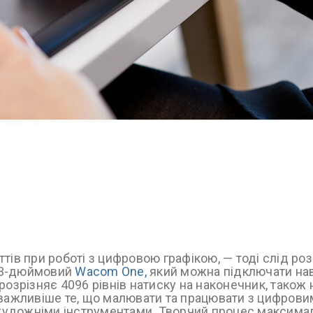
тів при роботі з цифровою графікою, — тоді слід ро
13-дюймовий
Wacom One,
який можна підключати нав
розрізняє 4096 рівнів натиску на наконечник, також
йважливіше те, що малювати та працювати з цифрови
а художніми інструментами. Творчий процес максим