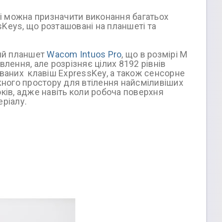
рі можна призначити виконання багатьох
Keys, що розташовані на планшеті та
вий планшет
Wacom Intuos Pro
, що в розмірі M
лення, але розрізняє цілих 8192 рівнів
ованих клавіш ExpressKey, а також сенсорне
ного простору для втілення найсміливіших
ків, адже навіть коли робоча поверхня
еріалу.