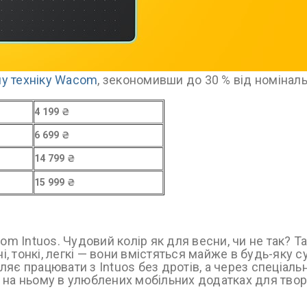
чу техніку Wacom
, зекономивши до 30 % від номіналь
4 199 ₴
6 699 ₴
14 799 ₴
15 999 ₴
om Intuos. Чудовий колір як для весни, чи не так? Т
 тонкі, легкі — вони вмістяться майже в будь-яку с
яє працювати з Intuos без дротів, а через спеціал
 на ньому в улюблених мобільних додатках для твор