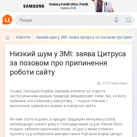
Новости
Низкий шум у ЗМІ: заява Цитруса за позовом про припин
Низкий шум у ЗМІ: заява Цитруса
за позовом про припинення
роботи сайту
2125 переглядів
Схоже, Геннадій Корбан вирішив взятися за старе із
застосуванням кращих традицій рейдерських схем, які, за його
заявами, він залишив у минулому, — подачі позовів і
винесення сумнівних рішень в новорічні свята.
Як нам стало відомо, в кращих традиціях минулих успіхів,
напередодні нового року в Господарський суд м. Києва було
подано забезпечувальний позов, згідно з яким позивач
просить суд заборонити використання торгових марок Цитрус.