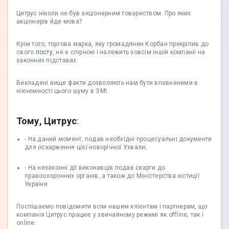
Цитрус ніколи не був акціонерним товариством. Про яких
акціонерів йде мова?
Крім того, торгова марка, яку громадянин Корбан прикріпив до
свого
посту
, не є спірною і належить зовсім іншій компанії на
законних підставах.
Викладені вище факти дозволяють нам бути впевненими в
нікчемності цього шуму в ЗМІ.
Тому, Цитрус
:
- На даний момент, подав необхідні процесуальні документи
для оскарження цієї новорічної Ухвали;
- На незаконні дії виконавців подав скарги до
правоохоронних органів, а також до Міністерства юстиції
України
Поспішаємо повідомити всім нашим клієнтам і партнерам, що
компанія Цитрус працює у звичайному режимі як offline, так і
online.