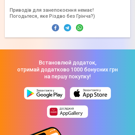
Приводів для занепокоєння немає!
Погодьтеся, яке Різдво без Грінча?)
Встановлюй додаток,
отримай додатково 1000 бонусних грн
на першу покупку!