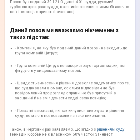
Позов був поданий 30.12 і О диво! 4.01 суддя, рухомий
турботою про правосуддя, вже виніс рішення, з яким бігають по
всіх інстанціях приватні виконавці.
Даний позов ми вважаємо нікчемним з
таких підстав:
- Компанія, на яку був поданий даний позов - не входить до
групи компаній Цитрус;
- Група компаній Цитрус не використовує торгові марки, які
фігурують у вищевказаному позові;
- Швидкість винесення рішення дозволяє задуматися про те,
що суддю ввели в оману, оскільки відповідач не був
повідомлений про розгляд справи, не був присутній в
засіданні й не зміг донести судді свою позицію;
- Приватні виконавці, які так кинулися виконувати рішення
суду, не мають повноважень на таке виконання.
Також, в черговий раз заявляємо, що згідно з
рішенням суду
,
Геннадій Корбан не є власником 50% частки ЗТ-Інвест.