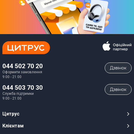
044 502 70 20
Дзвiнок
Оформити замовлення
9:00 - 21:00
044 503 70 30
Дзвiнок
Служба підтримки
9:00 - 21:00
Цитрус
Кар’єра
Клієнтам
Магазини