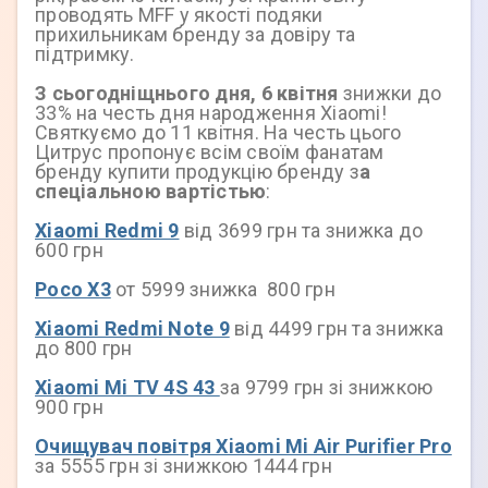
проводять MFF у якості подяки
прихильникам бренду за довіру та
підтримку.
З сьогодніщнього дня, 6 квітня
знижки до
33% на честь дня народження Xiaomi!
Святкуємо до 11 квітня. На честь цього
Цитрус пропонує всім своїм фанатам
бренду купити продукцію бренду з
а
спеціальною вартістью
:
Xiaomi Redmi 9
від 3699 грн та знижка до
600 грн
Poco X3
от 5999 знижка 800 грн
Xiaomi Redmi Note 9
від 4499 грн та знижка
до 800 грн
Xiaomi Mi TV 4S 43
за 9799 грн зі знижкою
900 грн
Очищувач повітря Xiaomi Mi Air Purifier Pro
за 5555 грн зі знижкою 1444 грн