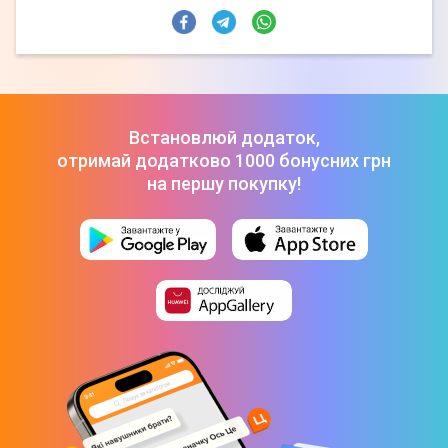
Встановлюй додаток,
отримай додатково 1000 бонусних грн
на першу покупку!