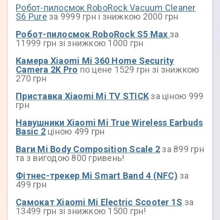
Робот-пилосмок RoboRock Vacuum Cleaner
S6 Pure
за 9999 грн і знижкою 2000 грн
Робот-пилосмок RoboRock S5 Max
за
11999 грн зі знижкою 1000 грн
Камера Xiaomi Mi 360 Home Security
Camera 2K Pro
по цене 1529 грн зі знижкою
270 грн
Приставка Xiaomi Mi TV STICK
за ціною 999
грн
Навушники Xiaomi Mi True Wireless Earbuds
Basic 2
ціною 499 грн
Ваги Mi Body Composition Scale 2
за 899 грн
та з вигодою 800 гривень!
Фітнес-трекер Mi Smart Band 4 (NFC)
за
499 грн
Самокат Xiaomi Mi Electric Scooter 1S
за
13499 грн зі знижкою 1500 грн!