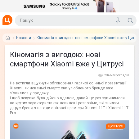
Новости
Кіномагія з вигодою: нові смартфони Xiaomi вже у Цитру
Кіномагія з вигодою: нові
смартфони Xiaomi вже у Цитрусі
2866 переглядів
Не встигли вщухнути обговорення гарячої осінньої презентації
Xiaomi, як новенькі смартфони улюбленого бренду вже
з'явилися у продажу!
І щоб покупка була дійсно вдалою, давай ще раз зупинимося
на крутих характеристиках новинок і розповімо, які знижки
дарує бренд з нагоди світової прем'єри Xiaomi 11T і Xiaomi 11T
Pro.