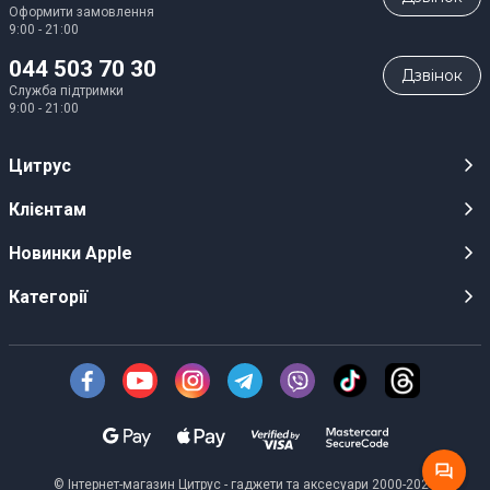
Оформити замовлення
9:00 - 21:00
044 503 70 30
Дзвiнок
Служба підтримки
9:00 - 21:00
Цитрус
Кар’єра
Клієнтам
Магазини
Публічні оферти
Новинки Apple
Для ЗМІ
Відеоогляди
iPhone 17
Категорії
Оптовим клієнтам
Акції, розіграші, призи
iPhone 17 Pro
Аудіо
Служба підтримки клієнтів
Інструкції та прошивки
iPhone 17 Pro Max
Техніка Apple
Про Компанію
Доставка
iPhone Air
Смартфони
Новини
Оплата
AirPods Pro 3
Техніка для кухні
Безготівковий розрахунок
Гарантійні умови
Apple Watch 11
Персональний транспорт
© Інтернет-магазин Цитрус - гаджети та аксесуари 2000-2026