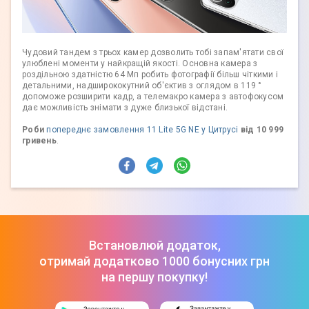
Чудовий тандем з трьох камер дозволить тобі запам'ятати свої
улюблені моменти у найкращій якості. Основна камера з
роздільною здатністю 64 Мп робить фотографії більш чіткими і
детальними, надширококутний об'єктив з оглядом в 119 °
допоможе розширити кадр, а телемакро камера з автофокусом
дає можливість знімати з дуже близької відстані.
Роби
попереднє замовлення 11 Lite 5G NE у Цитрусі
від 10 999
гривень
.
Встановлюй додаток,
отримай додатково 1000 бонусних грн
на першу покупку!