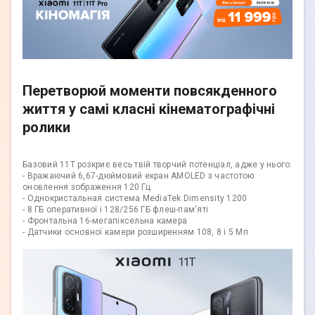
Перетворюй моменти повсякденного
життя у самі класні кінематографічні
ролики
Базовий 11T розкриє весь твій творчий потенціал, адже у нього:
- Вражаючий 6,67-дюймовий екран AMOLED з частотою
оновлення зображення 120 Гц
- Однокристальная система MediaTek Dimensity 1200
- 8 ГБ оперативної і 128/256 ГБ флеш-пам'яті
- Фронтальна 16-мегапіксельна камера
- Датчики основної камери розширенням 108, 8 і 5 Мп