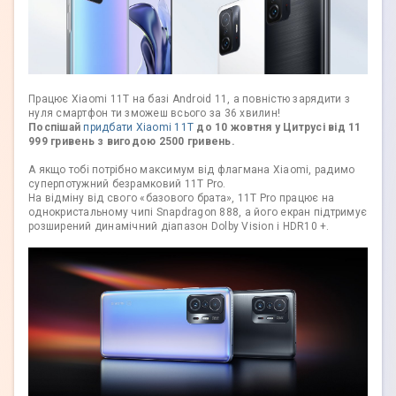
Працює Xiaomi 11T на базі Android 11, а повністю зарядити з
нуля смартфон ти зможеш всього за 36 хвилин!
Поспішай
придбати Xiaomi 11T
до 10 жовтня у Цитрусі від 11
999 гривень з вигодою 2500 гривень.
А якщо тобі потрібно максимум від флагмана Xiaomi, радимо
суперпотужний безрамковий 11T Pro.
На відміну від свого «базового брата», 11T Pro працює на
однокристальному чипі Snapdragon 888, а його екран підтримує
розширений динамічний діапазон Dolby Vision і HDR10 +.