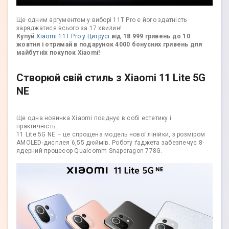
Ще одним аргументом у виборі 11T Pro є його здатність
заряджатися всього за 17 хвилин!
Купуй
Xiaomi 11T Pro у Цитрусі
від 18 999 гривень до 10
жовтня і отримай в подарунок 4000 бонусних гривень для
майбутніх покупок Xiaomi!
Створюй свій стиль з Xiaomi 11 Lite 5G
NE
Ще одна новинка Xiaomi поєднує в собі естетику і
практичність.
11 Lite 5G NE – це спрощена модель нової лінійки, з розміром
AMOLED-дисплея 6,55 дюймів. Роботу ґаджета забезпечує 8-
ядерний процесор Qualcomm Snapdragon 778G.