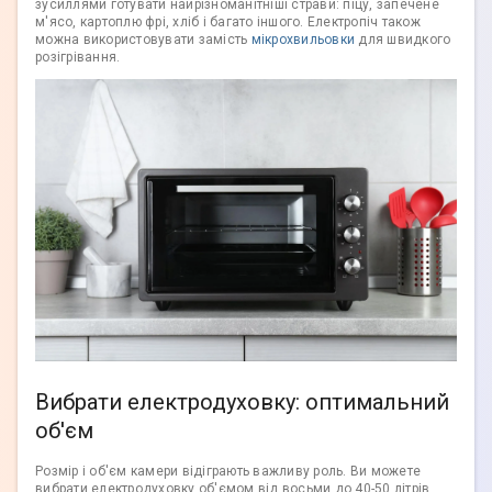
зусиллями готувати найрізноманітніші страви: піцу, запечене
м'ясо, картоплю фрі, хліб і багато іншого. Електропіч також
можна використовувати замість
мікрохвильовки
для швидкого
розігрівання.
Вибрати електродуховку: оптимальний
об'єм
Розмір і об'єм камери відіграють важливу роль. Ви можете
вибрати електродуховку об'ємом від восьми до 40-50 літрів.