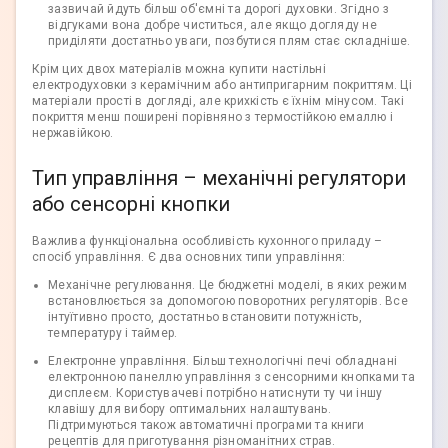
зазвичай йдуть більш об'ємні та дорогі духовки. Згідно з
відгуками вона добре чиститься, але якщо догляду не
приділяти достатньо уваги, позбутися плям стає складніше.
Крім цих двох матеріалів можна купити настільні
електродуховки з керамічним або антипригарним покриттям. Ці
матеріали прості в догляді, але крихкість є їхнім мінусом. Такі
покриття менш поширені порівняно з термостійкою емаллю і
нержавійкою.
Тип управління – механічні регулятори
або сенсорні кнопки
Важлива функціональна особливість кухонного приладу –
спосіб управління. Є два основних типи управління:
Механічне регулювання. Це бюджетні моделі, в яких режим
встановлюється за допомогою поворотних регуляторів. Все
інтуїтивно просто, достатньо встановити потужність,
температуру і таймер.
Електронне управління. Більш технологічні печі обладнані
електронною панеллю управління з сенсорними кнопками та
дисплеєм. Користувачеві потрібно натиснути ту чи іншу
клавішу для вибору оптимальних налаштувань.
Підтримуються також автоматичні програми та книги
рецептів для приготування різноманітних страв.