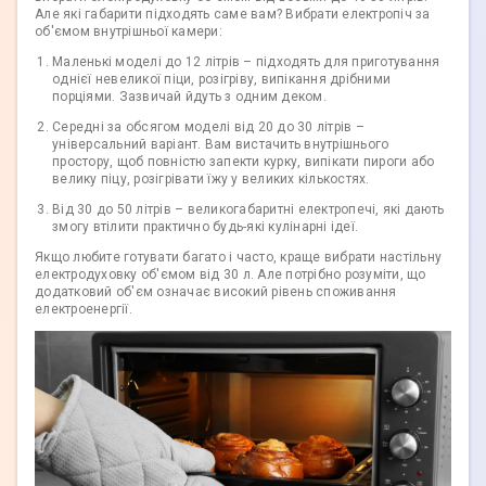
Але які габарити підходять саме вам? Вибрати електропіч за
об'ємом внутрішньої камери:
Маленькі моделі до 12 літрів – підходять для приготування
однієї невеликої піци, розігріву, випікання дрібними
порціями. Зазвичай йдуть з одним деком.
Середні за обсягом моделі від 20 до 30 літрів –
універсальний варіант. Вам вистачить внутрішнього
простору, щоб повністю запекти курку, випікати пироги або
велику піцу, розігрівати їжу у великих кількостях.
Від 30 до 50 літрів – великогабаритні електропечі, які дають
змогу втілити практично будь-які кулінарні ідеї.
Якщо любите готувати багато і часто, краще вибрати настільну
електродуховку об'ємом від 30 л. Але потрібно розуміти, що
додатковий об'єм означає високий рівень споживання
електроенергії.