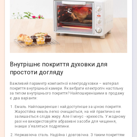
Внутрішнє покриття духовки для
простоти догляду
Важливий параметр компактної електродуховки – матеріал
покриття внутрішньої камери. Як вибрати електропіч настільну
за типом внутрішнього покриття? Найпоширенішими в продажу
є два варіанти:
Емаль. Найпоширеніше і найдоступніше за ціною покриття.
Жаростійка емаль легко очищається, на ній практично не
залишається слідів жиру. Але її мінус - крихкість. У жодному
разі не використовуйте абразивні засоби для чищення,
інакше з'являться подряпини.
Нержавіюча сталь. Надійна і довговічна. З таким покриттям