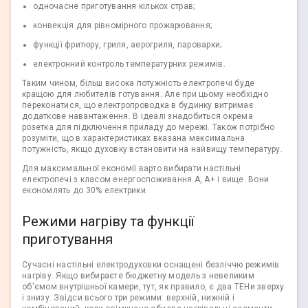
одночасне приготування кількох страв;
конвекція для рівномірного прожарювання;
функції фритюру, гриля, аерогриля, пароварки;
електронний контроль температурних режимів.
Таким чином, більш висока потужність електропечі буде
кращою для любителів готування. Але при цьому необхідно
переконатися, що електропроводка в будинку витримає
додаткове навантаження. В ідеалі знадобиться окрема
розетка для підключення приладу до мережі. Також потрібно
розуміти, що в характеристиках вказана максимальна
потужність, якщо духовку встановити на найвищу температуру.
Для максимальної економії варто вибирати настільні
електропечі з класом енергоспоживання A, A+ і вище. Вони
економлять до 30% електрики.
Режими нагріву та функції
приготування
Сучасні настільні електродуховки оснащені безліччю режимів
нагріву. Якщо вибираєте бюджетну модель з невеликим
об'ємом внутрішньої камери, тут, як правило, є два ТЕНи зверху
і знизу. Звідси всього три режими: верхній, нижній і