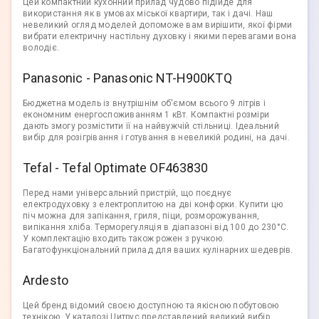
Цей компактний кухонний прилад чудово підійде для
використання як в умовах міської квартири, так і дачі. Наш
невеликий огляд моделей допоможе вам вирішити, якої фірми
вибрати електричну настільну духовку і якими перевагами вона
володіє.
Panasonic - Panasonic NT-H900KTQ
Бюджетна модель із внутрішнім об'ємом всього 9 літрів і
економним енергоспоживанням 1 кВт. Компактні розміри
дають змогу розмістити її на найвужчій стільниці. Ідеальний
вибір для розігрівання і готування в невеликій родині, на дачі.
Tefal - Tefal Optimate OF463830
Перед нами універсальний пристрій, що поєднує
електродуховку з електроплитою на дві конфорки. Купити цю
піч можна для запікання, гриля, піци, розморожування,
випікання хліба. Терморегуляція в діапазоні від 100 до 230°C.
У комплектацію входить також рожен з ручкою.
Багатофункціональний прилад для ваших кулінарних шедеврів.
Ardesto
Цей бренд відомий своєю доступною та якісною побутовою
технікою. У каталозі Цитрус представлений великий вибір