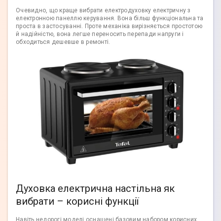
Очевидно, що краще вибрати електродуховку електричну з
електронною панеллю керування. Вона більш функціональна та
проста в застосуванні. Проте механіка вирізняється простотою
й надійністю, вона легше переносить перепади напруги і
обходиться дешевше в ремонті.
Духовка електрична настільна як
вибрати – корисні функції
Навіть недорогі моделі оснащені базовим набором корисних