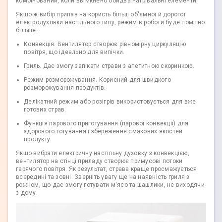
комбінований, коли ввімкнено обидва нагрівальні елементи.
Якщо ж вибір припав на користь більш об'ємної й дорогої
електродуховки настільного типу, режимів роботи буде помітно
більше:
Конвекція. Вентилятор створює рівномірну циркуляцію
повітря, що ідеально для випічки.
Гриль. Дає змогу запікати страви з апетитною скоринкою.
Режим розморожування. Корисний для швидкого
розморожування продуктів.
Делікатний режим або розігрів використовується для вже
готових страв.
Функція парового приготування (парової конвекції) для
здорового готування і збереження смакових якостей
продукту.
Якщо вибрати електричну настільну духовку з конвекцією,
вентилятор на стінці приладу створює примусові потоки
гарячого повітря. Як результат, страва краще просмажується
всередині та зовні. Зверніть увагу ще на наявність гриля з
рожном, що дає змогу готувати м'ясо та шашлики, не виходячи
з дому.