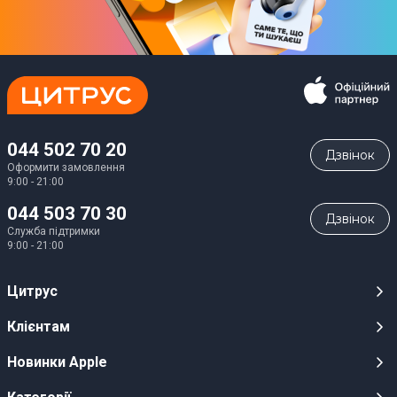
044 502 70 20
Дзвiнок
Оформити замовлення
9:00 - 21:00
044 503 70 30
Дзвiнок
Служба підтримки
9:00 - 21:00
Цитрус
Кар’єра
Клієнтам
Магазини
Публічні оферти
Новинки Apple
Для ЗМІ
Відеоогляди
iPhone 17