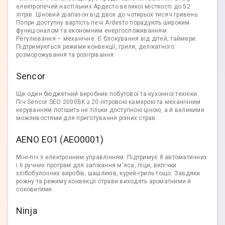
електропечей настільних Ардесто великої місткості до 52
літрів. Ціновий діапазон від двох до чотирьох тисяч гривень.
Попри доступну вартість печі Ardesto порадують широким
функціоналом та економним енергоспоживанням.
Регулювання – механічне. Є блокування від дітей, таймери.
Підтримуються режими конвекції, гриля, делікатного
розморожування та розігрівання.
Sencor
Ще один бюджетний виробник побутової та кухонної техніки.
Піч Sencor SEO 2000BK з 20-літровою камерою та механічним
керуванням потішить не тільки доступною ціною, а й великими
можливостями для приготування різних страв.
AENO EO1 (AEO0001)
Міні-піч з електронним управлінням. Підтримує 8 автоматичних
і 6 ручних програм для запікання м'яса, піци, випічки
хлібобулочних виробів, шашликів, курей-гриль тощо. Завдяки
рожну та режиму конвекції страви виходять ароматними й
соковитими.
Ninja