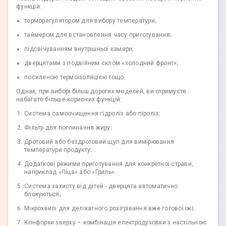
функцій:
терморегулятором для вибору температури;
таймером для встановлення часу приготування;
підсвічуванням внутрішньої камери;
дверцятами з подвійним склом «холодний фронт»;
посиленою термоізоляцією тощо.
Однак, при виборі більш дорогих моделей, ви отримуєте
набагато більше корисних функцій:
Система самоочищення гідроліз або піроліз;
Фільтр для поглинання жиру;
Дротовий або бездротовий щуп для вимірювання
температури продукту;
Додаткові режими приготування для конкретної страви,
наприклад «Піца» або «Гриль».
Система захисту від дітей - дверцята автоматично
блокуються;
Мікрохвилі для делікатного розігрівання вже готової їжі;
Конфорки зверху – комбінація електродуховки з настільною