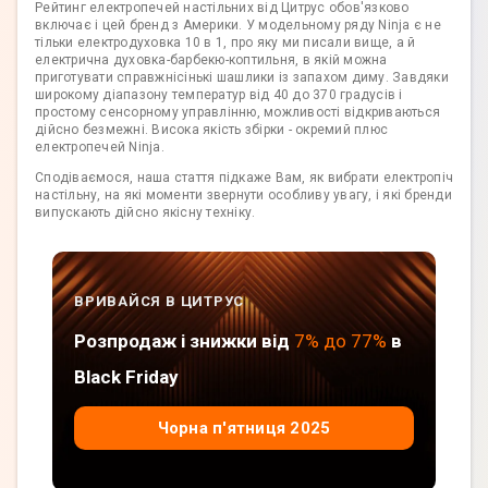
Рейтинг електропечей настільних від Цитрус обов'язково
включає і цей бренд з Америки. У модельному ряду Ninja є не
тільки електродуховка 10 в 1, про яку ми писали вище, а й
електрична духовка-барбекю-коптильня, в якій можна
приготувати справжнісінькі шашлики із запахом диму. Завдяки
широкому діапазону температур від 40 до 370 градусів і
простому сенсорному управлінню, можливості відкриваються
дійсно безмежні. Висока якість збірки - окремий плюс
електропечей Ninja.
Сподіваємося, наша стаття підкаже Вам, як вибрати електропіч
настільну, на які моменти звернути особливу увагу, і які бренди
випускають дійсно якісну техніку.
ВРИВАЙСЯ В ЦИТРУС
Розпродаж і знижки від
7% до 77%
в
Black Friday
Чорна п'ятниця 2025