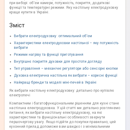
при виборі: об'єм камери, потужність, покриття, додаткові
функції та температурні режими. Яку настільну електродуховку
краще купити в Україні.
Зміст
Вибрати електродуховку: оптимальний об'єм
Характеристики електродуховки настільної – яку потужність
вибрати
Режими нагріву та функції приготування
Внутрішнє покриття духовки для простоти догляду
Тип управління – механічні регулятори або сенсорні кнопки
Духовка електрична настільна як вибрати – корисні функції
Найкращі бренди та моделі міні-печей в Україні
Як вибрати настільну електродуховку: детально про купівлю
електропечі
Компактним і багатофункціональним рішенням для кухні стане
настільна електродуховка. У цій статті ми детально розглянемо
питання, як вибрати настільну електродуховку, на які
характеристики та функціональні особливості звернути
першочергову увагу. Якщо підійти до покупки правильно, цей
кухонний прилад допоможе вам швидко і з мінімальними