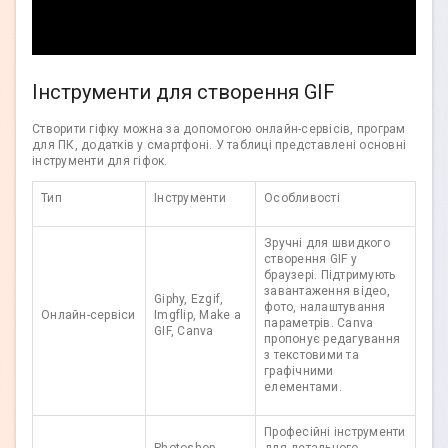
Інструменти для створення GIF
Створити гіфку можна за допомогою онлайн-сервісів, програм
для ПК, додатків у смартфоні. У таблиці представлені основні
інструменти для гіфок.
Тип
Інструменти
Особливості
Зручні для швидкого
створення GIF у
браузері. Підтримують
завантаження відео,
Giphy, Ezgif,
фото, налаштування
Онлайн-сервіси
Imgflip, Make a
параметрів. Canva
GIF, Canva
пропонує редагування
з текстовими та
графічними
елементами.
Професійні інструменти