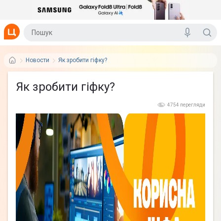
Новости
Як зробити гіфку?
Як зробити гіфку?
4754 перегляди