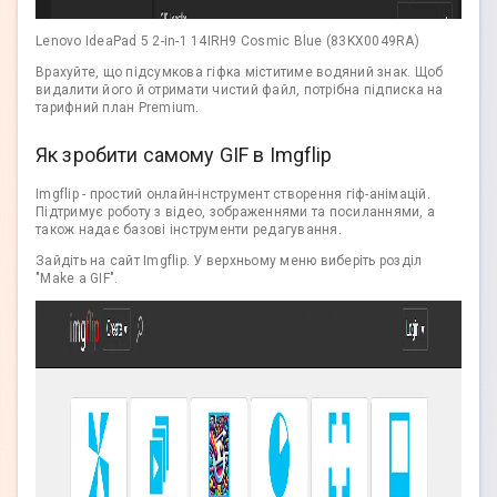
Lenovo IdeaPad 5 2-in-1 14IRH9 Cosmic Blue (83KX0049RA)
Врахуйте, що підсумкова гіфка міститиме водяний знак. Щоб
видалити його й отримати чистий файл, потрібна підписка на
тарифний план Premium.
Як зробити самому GIF в Imgflip
Imgflip - простий онлайн-інструмент створення гіф-анімацій.
Підтримує роботу з відео, зображеннями та посиланнями, а
також надає базові інструменти редагування.
Зайдіть на сайт Imgflip. У верхньому меню виберіть розділ
"Make a GIF".