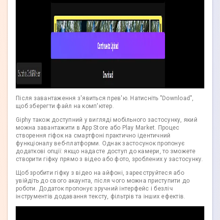
Після завантаження з'явиться прев'ю. Натисніть "Download",
щоб зберегти файл на комп'ютер.
Giphy також доступний у вигляді мобільного застосунку, який
можна завантажити в App Store або Play Market. Процес
створення гіфок на смартфоні практично ідентичний
функціоналу веб-платформи. Однак застосунок пропонує
додаткові опції: якщо надасте доступ до камери, то зможете
створити гіфку прямо з відео або фото, зроблених у застосунку.
Щоб зробити гіфку з відео на айфоні, зареєструйтеся або
увійдіть до свого акаунта, після чого можна приступити до
роботи. Додаток пропонує зручний інтерфейс і безліч
інструментів додавання тексту, фільтрів та інших ефектів.