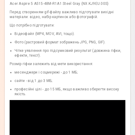
Acer Aspire 5 A515-48M-R1A1 Steel Gray (NX.KJ9EU.00S)
Перед створенням gif-файлу важливо підготувати вихідні
матеріали: відео, набір картинок або фотографій.
Що потрібно підготувати:
Відеофайл (MP4, MOV, AVI, тощо).
Фото (растровий формат зображень JPG, PNG, GIF).
Чітке уявлення про підсумковий результат (довжина гіфки,
ефекти, текст).
Розмір гіфки залежить від мети використання:
месенджери і соцмережі - до 1 МБ;
сайти - від 1 до 3 МБ;
професійні цілі - до 15 МБ, якщо важливо зберегти високу
якість.