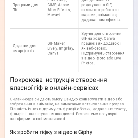
Photoshop,
для детального
Програми для
GIMP, Adobe
редагування GIF,
ПК
After Effects,
включно з роботою з
Movavi
шарами, анімацією,
додаванням ефектів.
Зручні для створення
GIF на ходу. Canva
GIF Maker,
працює і як додаток, і
Додатки для
Lively, ImgPlay,
як веб-сервіс.
смартфонів
Canva
Підтримують створення
з відео, фото або Live
Photos.
Покрокова інструкція створення
власної гіф в онлайн-сервісах
Онлайн-сервіси дають змогу швидко конвертувати відео або
зображення в анімацію, не вимагаючи встановлення програм.
Більшість із них підтримують функції обрізки, додавання тексту,
фільтрів і налаштування швидкості. Розглянемо популярні
платформи та їхні можливості.
Як зробити гіфку з відео в Giphy