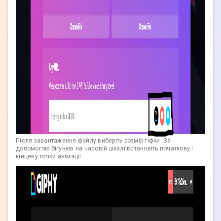
Після завантаження файлу виберіть розмір гіфки. За
допомогою бігунків на часовій шкалі встановіть початкову і
кінцеву точки анімації.