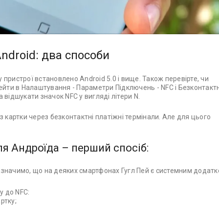
ndroid: два способи
пристрої встановлено Android 5.0 і вище. Також перевірте, чи
ейти в Налаштування - Параметри Підключень - NFC і Безконтактн
 відшукати значок NFC у вигляді літери N.
з картки через безконтактні платіжні термінали. Але для цього
я Андроїда – перший спосіб:
Зазначимо, що на деяких смартфонах Гугл Пей є системним додатк
у до NFC:
ртку;