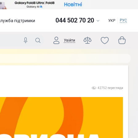
044 502 70 20
Служба підтримки
РУС
УКР
Увійти
42752 перегляди