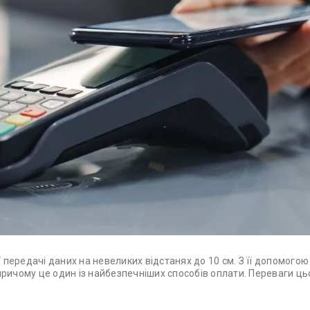
ої передачі даних на невеликих відстанях до 10 см. З її допомог
ричому це один із найбезпечніших способів оплати. Переваги ць