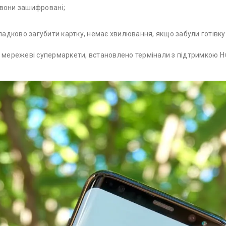
 вони зашифровані;
випадково загубити картку, немає хвилювання, якщо забули готівку
о мережеві супермаркети, встановлено термінали з підтримкою Н