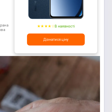
крана
★★★★☆
В наявності
ова
Дізнатися ціну