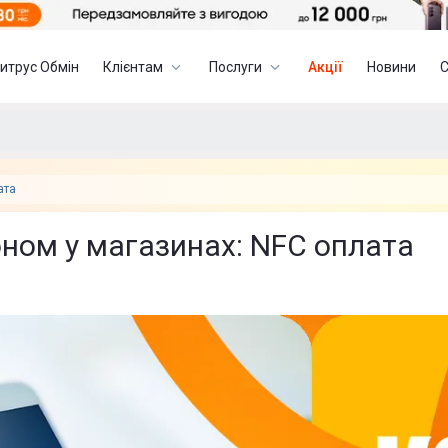
итрус Обмін
Клієнтам
Послуги
Акції
Новини
ата
ном у магазинах: NFC оплата