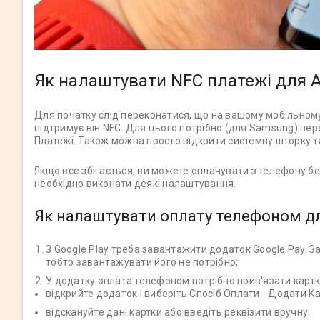
Як налаштувати NFC платежі для A
Для початку слід переконатися, що на вашому мобільному 
підтримує він NFC. Для цього потрібно (для Samsung) пер
Платежі. Також можна просто відкрити системну шторку та
Якщо все збігається, ви можете оплачувати з телефону бе
необхідно виконати деякі налаштування.
Як налаштувати оплату телефоном дл
З Google Play треба завантажити додаток Google Pay. 
тобто завантажувати його не потрібно;
У додатку оплата телефоном потрібно прив'язати картк
відкрийте додаток і виберіть Спосіб Оплати - Додати Ка
відскануйте дані картки або введіть реквізити вручну;