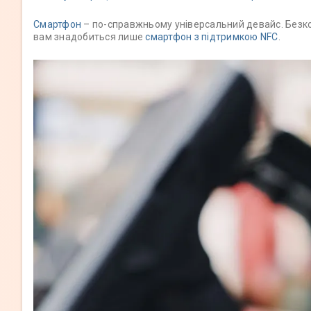
Смартфон
– по-справжньому універсальний девайс. Безкон
вам знадобиться лише
смартфон з підтримкою NFC
.