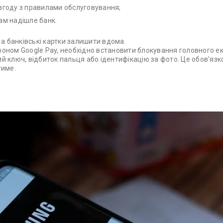
 згоду з правилами обслуговування;
ам надішле банк.
а банківські картки залишити вдома.
фоном Google Pay, необхідно встановити блокування головного е
й ключ, відбиток пальця або ідентифікацію за фото. Це обов'язк
тиме.