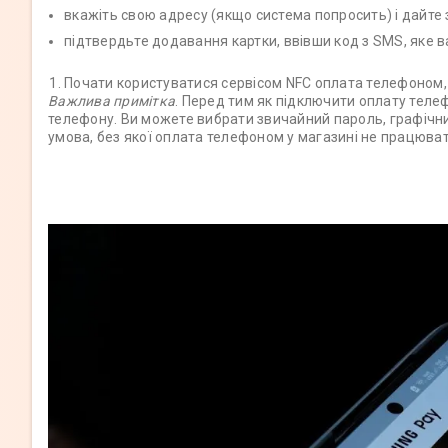
вкажіть свою адресу (якщо система попросить) і дайте
підтвердьте додавання картки, ввівши код з SMS, яке в
Почати користуватися сервісом NFC оплата телефоном, 
Важлива примітка
. Перед тим як підключити оплату теле
телефону. Ви можете вибрати звичайний пароль, графічни
умова, без якої оплата телефоном у магазині не працюва