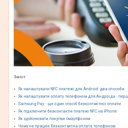
Зміст
:
Як налаштувати NFC платежі для Android: два способи
Як налаштувати оплату телефоном для Андроїда - перш
Samsung Pay - ще один спосіб безконтактної оплати
Як підключити безконтактні платежі NFC на iPhone
Як здійснювати покупки смартфоном
Чому не працює безконтактна оплата телефоном