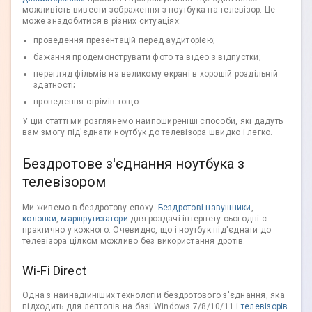
можливість вивести зображення з ноутбука на телевізор. Це
може знадобитися в різних ситуаціях:
проведення презентацій перед аудиторією;
бажання продемонструвати фото та відео з відпустки;
перегляд фільмів на великому екрані в хорошій роздільній
здатності;
проведення стрімів тощо.
У цій статті ми розглянемо найпоширеніші способи, які дадуть
вам змогу під'єднати ноутбук до телевізора швидко і легко.
Бездротове з'єднання ноутбука з
телевізором
Ми живемо в бездротову епоху.
Бездротові навушники
,
колонки
,
маршрутизатори
для роздачі інтернету сьогодні є
практично у кожного. Очевидно, що і ноутбук під'єднати до
телевізора цілком можливо без використання дротів.
Wi-Fi Direct
Одна з найнадійніших технологій бездротового з'єднання, яка
підходить для лептопів на базі Windows 7/8/10/11 і
телевізорів