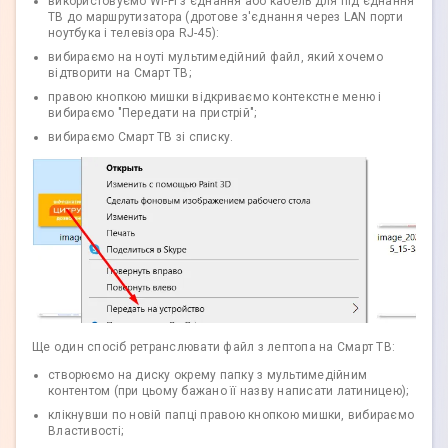
використовуємо Wi-Fi з'єднання або кабель для під'єднання
ТВ до маршрутизатора (дротове з'єднання через LAN порти
ноутбука і телевізора RJ-45):
вибираємо на ноуті мультимедійний файл, який хочемо
відтворити на Смарт ТВ;
правою кнопкою мишки відкриваємо контекстне меню і
вибираємо "Передати на пристрій";
вибираємо Смарт ТВ зі списку.
Ще один спосіб ретранслювати файл з лептопа на Смарт ТВ:
створюємо на диску окрему папку з мультимедійним
контентом (при цьому бажано її назву написати латиницею);
клікнувши по новій папці правою кнопкою мишки, вибираємо
Властивості;