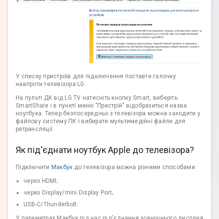
У списку пристроїв для підключення поставте галочку
навпроти телевізора LG.
На пульті ДК від LG TV натисніть кнопку Smart, виберіть
SmartShare і в пункті меню "Пристрій" відобразиться назва
ноутбука. Тепер безпосередньо з телевізора можна заходити у
файлову систему ПК і вибирати мультимедійні файли для
ретрансляції.
Як під'єднати ноутбук Apple до телевізора?
Підключити
Макбук
до телевізора можна різними способами:
через HDMI;
через Display/mini Display Port;
USB-C/Thunderbolt.
У параметрах Макбук під час під'єднання зовнішнього дисплея