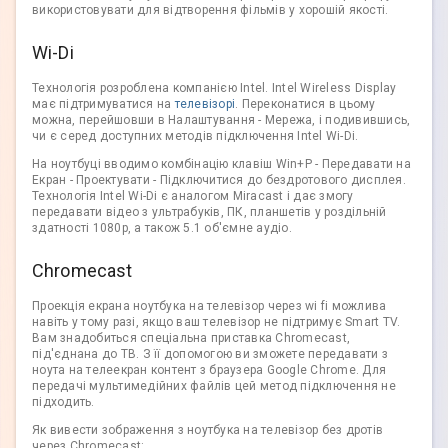
використовувати для відтворення фільмів у хорошій якості.
Wi-Di
Технологія розроблена компанією Intel. Intel Wireless Display
має підтримуватися на
телевізорі
. Переконатися в цьому
можна, перейшовши в Налаштування - Мережа, і подивившись,
чи є серед доступних методів підключення Intel Wi-Di.
На ноутбуці вводимо комбінацію клавіш Win+P - Передавати на
Екран - Проектувати - Підключитися до бездротового дисплея.
Технологія Intel Wi-Di є аналогом Miracast і дає змогу
передавати відео з ультрабуків, ПК, планшетів у роздільній
здатності 1080p, а також 5.1 об'ємне аудіо.
Chromecast
Проекція екрана ноутбука на телевізор через wi fi можлива
навіть у тому разі, якщо ваш телевізор не підтримує Smart TV.
Вам знадобиться спеціальна приставка Chromecast,
під'єднана до ТВ. З її допомогою ви зможете передавати з
ноута на телеекран контент з браузера Google Chrome. Для
передачі мультимедійних файлів цей метод підключення не
підходить.
Як вивести зображення з ноутбука на телевізор без дротів
через Chromecast: