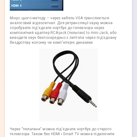
Мінус цього методу – через кабель VGA транслюється
аналоговий відеосигнал. Для ретрансляції звуку можна
спробувати під'єднати ноутбук до телевізора через
композитний адаптер RCA-jack (тюльпан) to mini-Jack, або
виводити звук безпосередньо з лептопа через під'єднану
бездротову колонку чи комп'ютерні динаміки.
Через "тюльпани" можна під'єднати ноутбук до старого
телевізора. Також без HDMI і Smart TV можна підключити