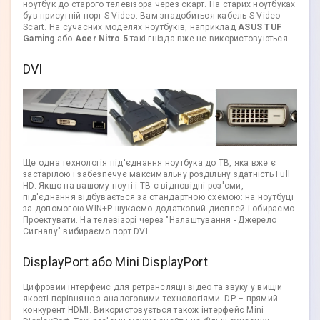
ноутбук до старого телевізора через скарт. На старих ноутбуках
був присутній порт S-Video. Вам знадобиться кабель S-Video -
Scart. На сучасних моделях ноутбуків, наприклад
ASUS TUF
Gaming
або
Acer Nitro 5
такі гнізда вже не використовуються.
DVI
Ще одна технологія під'єднання ноутбука до ТВ, яка вже є
застарілою і забезпечує максимальну роздільну здатність Full
HD. Якщо на вашому ноуті і ТВ є відповідні роз'єми,
під'єднання відбувається за стандартною схемою: на ноутбуці
за допомогою WIN+P шукаємо додатковий дисплей і обираємо
Проектувати. На телевізорі через "Налаштування - Джерело
Сигналу" вибираємо порт DVI.
DisplayPort або Mini DisplayPort
Цифровий інтерфейс для ретрансляції відео та звуку у вищій
якості порівняно з аналоговими технологіями. DP – прямий
конкурент HDMI. Використовується також інтерфейс Mini