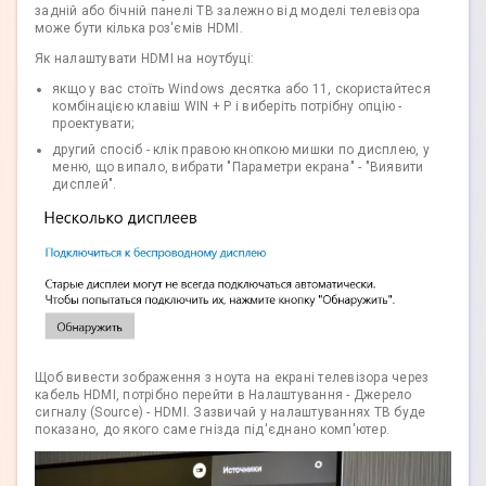
задній або бічній панелі ТВ залежно від моделі телевізора
може бути кілька роз'ємів HDMI.
Як налаштувати HDMI на ноутбуці:
якщо у вас стоїть Windows десятка або 11, скористайтеся
комбінацією клавіш WIN + P і виберіть потрібну опцію -
проектувати;
другий спосіб - клік правою кнопкою мишки по дисплею, у
меню, що випало, вибрати "Параметри екрана" - "Виявити
дисплей".
Щоб вивести зображення з ноута на екрані телевізора через
кабель HDMI, потрібно перейти в Налаштування - Джерело
сигналу (Source) - HDMI. Зазвичай у налаштуваннях ТВ буде
показано, до якого саме гнізда під'єднано комп'ютер.