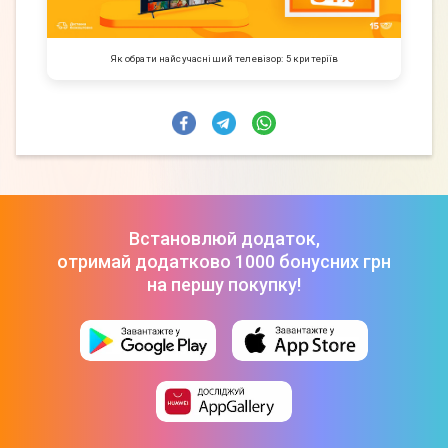
Як обрати найсучасніший телевізор: 5 критеріїв
Встановлюй додаток,
отримай додатково 1000 бонусних грн
на першу покупку!