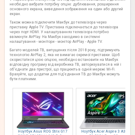
необхідно вибрати потрібну опцію: дублювання, розширення
основного екрана, виведення зображення на один або другий
екран.
Також можна підключити Макбук до телевізора через
приставку Apple TV. Приставка підключається до телевізора
через порт HDMI. У налаштуваннях телевізора потрібно
ввімкнути AirPlay. На Макбук заходимо в системні
налаштування - монітори - монітор AirPlay - Apple TV.
Багато моделей ТВ, випущених після 2018 року, підтримують
технологію AirPlay 2, яка не вимагає окремої приставки. Щоб
скористатися цією опцією, необхідно встановити на Макбук
відповідну програму від виробника ТВ, авторизуватися в ній і
об'єднати два пристрої, що працюють в одній мережі Wi-Fi.
Врахуйте, що додатки для під'єднання ТВ до Макбук можуть
бути платними.
Ноутбук Asus ROG Strix G17
Ноутбук Acer Aspire 3 A315-