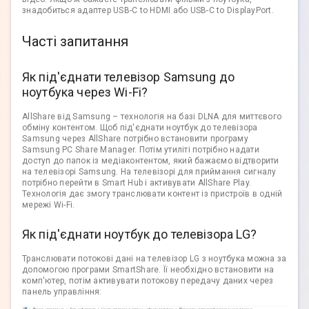
знадобиться адаптер USB-C to HDMI або USB-C to DisplayPort.
Часті запитання
Як під'єднати телевізор Samsung до
ноутбука через Wi-Fi?
AllShare від Samsung – технологія на базі DLNA для миттєвого
обміну контентом. Щоб під'єднати ноутбук до телевізора
Samsung через AllShare потрібно встановити програму
Samsung PC Share Manager. Потім утиліті потрібно надати
доступ до папок із медіаконтентом, який бажаємо відтворити
на телевізорі Samsung. На телевізорі для приймання сигналу
потрібно перейти в Smart Hub і активувати AllShare Play.
Технологія дає змогу транслювати контент із пристроїв в одній
мережі Wi-Fi.
Як під'єднати ноутбук до телевізора LG?
Транслювати потокові дані на телевізор LG з ноутбука можна за
допомогою програми SmartShare. Її необхідно встановити на
комп'ютер, потім активувати потокову передачу даних через
панель управління: