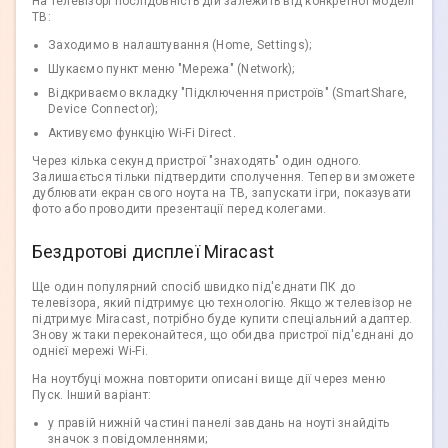
На телевізорі послідовність дій залежить від конкретної моделі
ТВ:
Заходимо в налаштування (Home, Settings);
Шукаємо пункт меню "Мережа" (Network);
Відкриваємо вкладку "Підключення пристроїв" (SmartShare,
Device Connector);
Активуємо функцію Wi-Fi Direct.
Через кілька секунд пристрої "знаходять" один одного.
Залишається тільки підтвердити сполучення. Тепер ви зможете
дублювати екран свого ноута на ТВ, запускати ігри, показувати
фото або проводити презентації перед колегами.
Бездротові дисплеї Miracast
Ще один популярний спосіб швидко під'єднати ПК до
телевізора, який підтримує цю технологію. Якщо ж телевізор не
підтримує Miracast, потрібно буде купити спеціальний адаптер.
Знову ж таки переконайтеся, що обидва пристрої під'єднані до
однієї мережі Wi-Fi.
На ноутбуці можна повторити описані вище дії через меню
Пуск. Інший варіант:
у правій нижній частині панелі завдань на ноуті знайдіть
значок з повідомленнями;