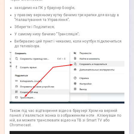
заходимо на ПК у браузер Google;
у правому верхньому кутку бачимо три крапки для входу в
"Налаштування та Управління";
Зберегти і Поділитися;
У самому низу бачимо "Трансляція";
Вибираємо цей пункт і чекаємо, коли ноутбук підключиться
до телевізора.
Також під час відтворення відео в браузері Хром на верхній
панелі з'являється іконка із зображенням ноти
. Клікнувши по
ній, ви можете транслювати відео на ТВ зі Smart TV або
Chromecast.