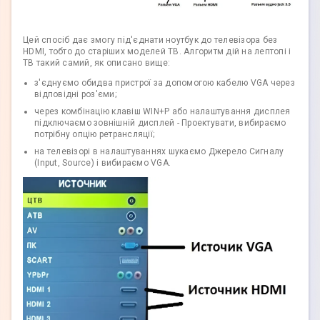
Цей спосіб дає змогу під'єднати ноутбук до телевізора без
HDMI, тобто до старіших моделей ТВ. Алгоритм дій на лептопі і
ТВ такий самий, як описано вище:
з'єднуємо обидва пристрої за допомогою кабелю VGA через
відповідні роз'єми;
через комбінацію клавіш WIN+P або налаштування дисплея
підключаємо зовнішній дисплей - Проектувати, вибираємо
потрібну опцію ретрансляції;
на телевізорі в налаштуваннях шукаємо Джерело Сигналу
(Input, Source) і вибираємо VGA.