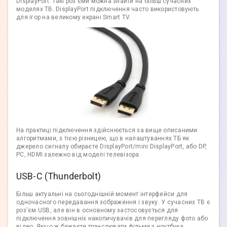
DisplayPort. Такі роз'єми можна знайти на більш сучасних
моделях ТВ. DisplayPort підключення часто використовують
для ігор на великому екрані Smart TV.
На практиці підключення здійснюється за вище описаними
алгоритмами, з тією різницею, що в налаштуваннях ТБ як
джерело сигналу обираєте DisplayPort/mini DisplayPort, або DP,
PC, HDMI залежно від моделі телевізора.
USB-C (Thunderbolt)
Більш актуальні на сьогоднішній момент інтерфейси для
одночасного передавання зображення і звуку. У сучасних ТВ є
роз'єм USB, але він в основному застосовується для
підключення зовнішніх накопичувачів для перегляду фото або
відео. Якщо ж бажаєте транслювати фільми з ноутбука,