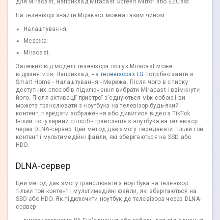
для Miracast, наприклад Miracast Screen Mirror або EZCast.
На телевізорі знайти Міракаст можна таким чином:
Налаштування;
Мережа;
Miracast.
Залежно від моделі телевізора пошук Miracast може
відрізнятися. Наприклад, на
телевізорах LG
потрібно зайти в
Smart Home - Налаштування - Мережа. Після чого в списку
доступних способів підключення вибрати Miracast і ввімкнути
його. Після активації пристрої з'єднуються між собою і ви
можете транслювати з ноутбука на телевізор будь-який
контент, передати зображення або дивитися відео з TikTok.
Інший популярний спосіб - трансляція з ноутбука на телевізор
через DLNA-сервер. Цей метод дає змогу передавати тільки той
контент і мультимедійні файли, які зберігаються на SSD або
HDD.
DLNA-сервер
Цей метод дає змогу транслювати з ноутбука на телевізор
тільки той контент і мультимедійні файли, які зберігаються на
SSD або HDD. Як підключити ноутбук до телевізора через DLNA-
сервер: