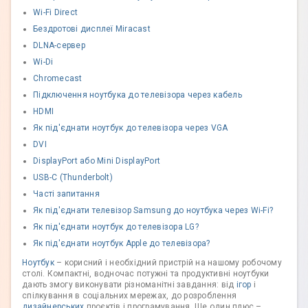
Wi-Fi Direct
Бездротові дисплеї Miracast
DLNA-сервер
Wi-Di
Chromecast
Підключення ноутбука до телевізора через кабель
HDMI
Як під'єднати ноутбук до телевізора через VGA
DVI
DisplayPort або Mini DisplayPort
USB-C (Thunderbolt)
Часті запитання
Як під'єднати телевізор Samsung до ноутбука через Wi-Fi?
Як під'єднати ноутбук до телевізора LG?
Як під'єднати ноутбук Apple до телевізора?
Ноутбук
– корисний і необхідний пристрій на нашому робочому
столі. Компактні, водночас потужні та продуктивні ноутбуки
дають змогу виконувати різноманітні завдання: від
ігор
і
спілкування в соціальних мережах, до розроблення
дизайнерських
проєктів і програмування. Ще один плюс –