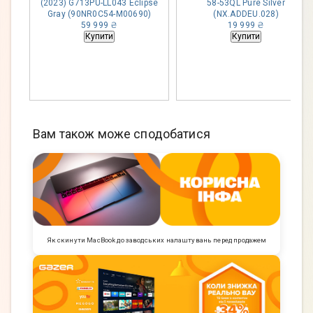
(2023) G713PU-LL043 Eclipse
58-53QL Pure Silver
Gray (90NR0C54-M00690)
(NX.ADDEU.028)
59 999 ₴
19 999 ₴
Купити
Купити
Вам також може сподобатися
Як скинути MacBook до заводських налаштувань перед продажем