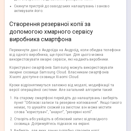
Скинути пристрій до заводських налаштувань і заново
активувати його.
Створення резервної копії за
допомогою хмарного сервісу
виробника смартфона
Перекинути дані з Андроїда на Андроїд, коли обидва телефони
від одного виробника, ще простіше. Для цього можна
використовувати хмарні сервіси, які надають виробники.
Користувачі смартфонів Samsung можуть використовувати
хмарне сховище Samsung Cloud. Власникам смартфонів
Xiaomi доступне сховище Xiaomi Cloud.
Кроки відрізнятимуться залежно від моделі, модифікації та
версії операційної системи. Але загальний алгоритм такий:
На старому смартфоні перейдіть до налаштувань і виберіть
пункт "Облікові записи та резервне копіювання". Якщо такого
немає, то шукайте схожий за змістом: він може містити
слова "користувач", "акаунт", "резервні копії".
Створіть або увійдіть в обліковий запис відповідного
сховища. Дотримуйтесь підказок на екрані.
Виберіть, для яких даних потрібно створити копії.