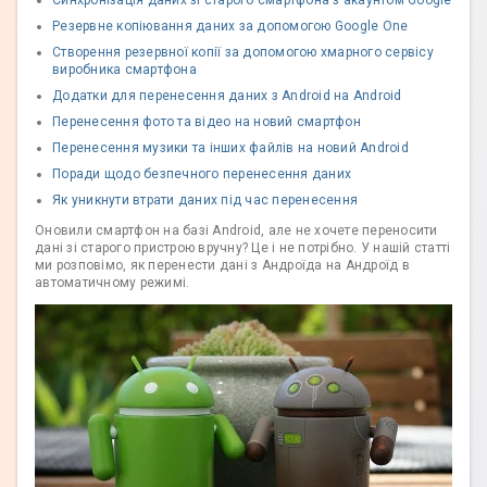
Синхронізація даних зі старого смартфона з акаунтом Google
Резервне копіювання даних за допомогою Google One
Створення резервної копії за допомогою хмарного сервісу
виробника смартфона
Додатки для перенесення даних з Android на Android
Перенесення фото та відео на новий смартфон
Перенесення музики та інших файлів на новий Android
Поради щодо безпечного перенесення даних
Як уникнути втрати даних під час перенесення
Оновили смартфон на базі Android, але не хочете переносити
дані зі старого пристрою вручну? Це і не потрібно. У нашій статті
ми розповімо, як перенести дані з Андроїда на Андроїд в
автоматичному режимі.