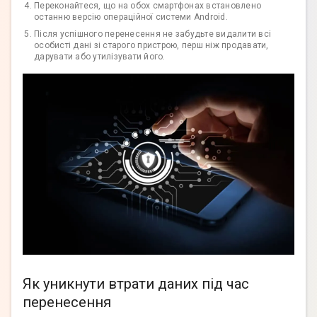
Переконайтеся, що на обох смартфонах встановлено
останню версію операційної системи Android.
Після успішного перенесення не забудьте видалити всі
особисті дані зі старого пристрою, перш ніж продавати,
дарувати або утилізувати його.
Як уникнути втрати даних під час
перенесення