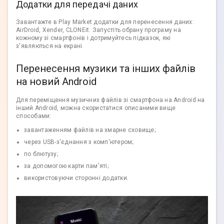
Додатки для передачі даних
Завантажте в Play Market додатки для перенесення даних:
AirDroid, Xender, CLONEit. Запустіть обрану програму на
кожному зі смартфонів і дотримуйтесь підказок, які
з'являються на екрані.
Перенесення музики та інших файлів
на новий Android
Для переміщення музичних файлів зі смартфона на Android на
інший Android, можна скористатися описаними вище
способами:
завантаженням файлів на хмарне сховище;
через USB-з'єднання з комп'ютером;
по блютузу;
за допомогою карти пам'яті;
використовуючи сторонні додатки.