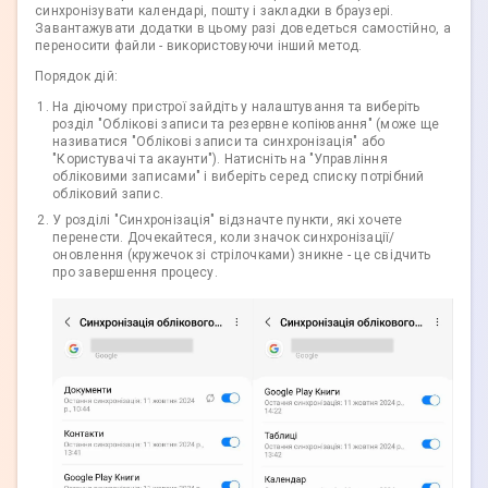
синхронізувати календарі, пошту і закладки в браузері.
Завантажувати додатки в цьому разі доведеться самостійно, а
переносити файли - використовуючи інший метод.
Порядок дій:
На діючому пристрої зайдіть у налаштування та виберіть
розділ "Облікові записи та резервне копіювання" (може ще
називатися "Облікові записи та синхронізація" або
"Користувачі та акаунти"). Натисніть на "Управління
обліковими записами" і виберіть серед списку потрібний
обліковий запис.
У розділі "Синхронізація" відзначте пункти, які хочете
перенести. Дочекайтеся, коли значок синхронізації/
оновлення (кружечок зі стрілочками) зникне - це свідчить
про завершення процесу.