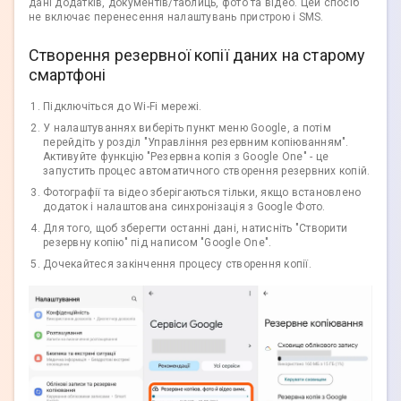
дані додатків, документів/таблиць, фото та відео. Цей спосіб
не включає перенесення налаштувань пристрою і SMS.
Створення резервної копії даних на старому
смартфоні
Підключіться до Wi-Fi мережі.
У налаштуваннях виберіть пункт меню Google, а потім
перейдіть у розділ "Управління резервним копіюванням".
Активуйте функцію "Резервна копія з Google One" - це
запустить процес автоматичного створення резервних копій.
Фотографії та відео зберігаються тільки, якщо встановлено
додаток і налаштована синхронізація з Google Фото.
Для того, щоб зберегти останні дані, натисніть "Створити
резервну копію" під написом "Google One".
Дочекайтеся закінчення процесу створення копії.