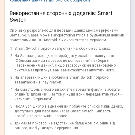
копіювання даних за допомогою Google One
".
Використання сторонніх додатків: Smart
Switch
Спочатку розроблено для передачі даних між смартфонами
Samsung. Зараз може використовуватися з будь-якими іншими
пристроями на ОС Android. Як скористатися сервісом:
Smart Switch потрібно запустити на обох смартфонах.
На Samsung для цього перейдіть у розділ налаштувань
"Облікові записи та резервне копіювання" і виберіть
"Перенесення даних". Якщо застосунок не встановлено,
система запропонує вам завантажити і запустити його.
На апаратах інших виробників Smart Switch потрібно
завантажити з Play Market.
На смартфоні, з якого ви хочете передати файли, виберіть
опцію "Відправити". На тому, куди вони передаватимуться -
натисніть "Отримати".
Після успішного з'єднання ви побачите список типів даних,
доступних для передачі через Smart Switch. Виберіть
потрібні та розпочніть процес.
Тримайте пристрої на відстані не більше 50 см один від
одного, щоб уникнути переривання.