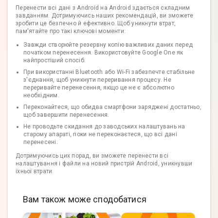
Перенести всі дані з Android на Android здається складним
завданням. Дотримуючись наших рекомендацій, ви зможете
зробити це безпечно й ефективно. Щоб уникнути втрат,
пам'ятайте про такі ключові моменти:
Завжди створюйте резервну копію важливих даних перед
початком перенесення. Використовуйте Google One як
найпростіший спосіб.
При використанні Bluetooth або Wi-Fi забезпечте стабільне
з'єднання, щоб уникнути переривання процесу. Не
переривайте перенесення, якщо це не є абсолютно
необхідним.
Переконайтеся, що обидва смартфони заряджені достатньо,
щоб завершити перенесення.
Не проводьте скидання до заводських налаштувань на
старому апараті, поки не переконаєтеся, що всі дані
перенесені.
Дотримуючись цих порад, ви зможете перенести всі
налаштування і файли на новий пристрій Android, уникнувши
їхньої втрати.
Вам також може сподобатися