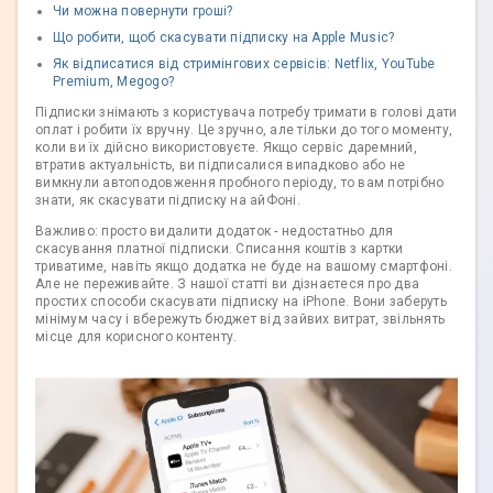
Чи можна повернути гроші?
Що робити, щоб скасувати підписку на Apple Music?
Як відписатися від стримінгових сервісів: Netflix, YouTube
Premium, Megogo?
Підписки знімають з користувача потребу тримати в голові дати
оплат і робити їх вручну. Це зручно, але тільки до того моменту,
коли ви їх дійсно використовуєте. Якщо сервіс даремний,
втратив актуальність, ви підписалися випадково або не
вимкнули автоподовження пробного періоду, то вам потрібно
знати, як скасувати підписку на айФоні.
Важливо: просто видалити додаток - недостатньо для
скасування платної підписки. Списання коштів з картки
триватиме, навіть якщо додатка не буде на вашому смартфоні.
Але не переживайте. З нашої статті ви дізнаєтеся про два
простих способи скасувати підписку на iPhone. Вони заберуть
мінімум часу і вбережуть бюджет від зайвих витрат, звільнять
місце для корисного контенту.