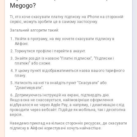
Megogo?
Ті, хто хоче скасувати платну підписку на iPhone на сторонній
сервіс, можуть зробити це в самому застосунку.
Загальний алгоритм такий:
Увійти в програму, на яку хочете скасувати підписку в
Айфоні.
Торкнутися профілю і перейти в акаунт.
Знайти розділ із назвою "Платні підписки", "Підписки і
платежі" або схоже.
У цьому пункті відображатиметься назва вашого тарифного
плану.
Натисніть на неї та знайдіть пункт "Скасувати" або
"Деактивувати".
Дотримуючись інструкцій на екрані, підтвердіть дію.
Якщо вона не скасовується, найімовірніше оформлення
відбувалося не через Apple Pay, а напряму, і деактивацію слід
проводити через вебсайт. Підійде як мобільна, так і десктопна
версія.
Наведемо приклад на кількох сторонніх ресурсах, де скасувати
підписку в Айфоні користувачі хочуть найчастіше.