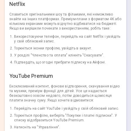
Netflix
Славиться оригінальними шоу та фільмами, які неможливо
знайти на інших платформах. Преміум-плани з форматом 4K або
кількома екранами можуть відчутно відбиватися на бюджеті.
Якщо ви вирішили почекати з використанням, робіть таке:
Використовуючи телефон, перейдіть на сайт Netflix і увійдіть
у свій обліковий запис.
Торкніться іконки профілю, увійдіть в акаунт.
У розділі "Членство та оплата" клікніть "Скасувати".
Підтвердіть, що згодні прибрати підписку на Айфоні.
YouTube Premium
Ексклюзивний контент, фонове відтворення, скачування відео
та музики, преміум функції для дітей. Усе це надається
безкоштовно зовсім недовго, потім доводиться щомісяця
платити значну суму. Якщо хочете відмовитися:
Перейдіть на сайт YouTube і увійдіть у свій обліковий запис.
Торкніться профілю, виберіть "Покупки і платні підписки". У
списку відобразиться YouTube Premium.
Натисніть на "Управління".