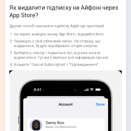
Як видалити підписку на Айфоні через
App Store?
Другий спосіб скасувати підписку Apple ще простіший:
На екрані знайдіть іконку App Store і відкрийте його.
Перейдіть у свій обліковий запис. На сторінці, що
відкрилася, будуть відображені історія покупок.
Виберіть у списку і торкніться тієї, від якої хочете
відписатися. Тут же з'явиться вся інформація про неї.
Клацніть "Cancel Subscription" і "Підтвердження".