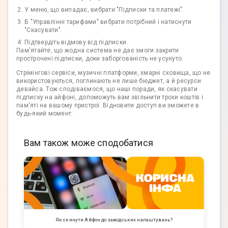
У меню, що випадає, вибрати "Підписки та платежі".
В "Управлінні тарифами" вибрати потрібний і натиснути
"Скасувати".
Підтвердіть відмову від підписки.
Пам'ятайте, що жодна система не дає змоги закрити
прострочені підписки, доки заборгованість не усунуто.
Стрімінгові сервіси, музичні платформи, хмарні сховища, що не
використовуються, поглинають не лише бюджет, а й ресурси
девайса. Тож сподіваємося, що наші поради, як скасувати
підписку на айфоні, допоможуть вам звільнити трохи коштів і
пам'яті на вашому пристрої. Відновити доступ ви зможете в
будь-який момент.
Вам також може сподобатися
Як скинути Айфон до заводських налаштувань?