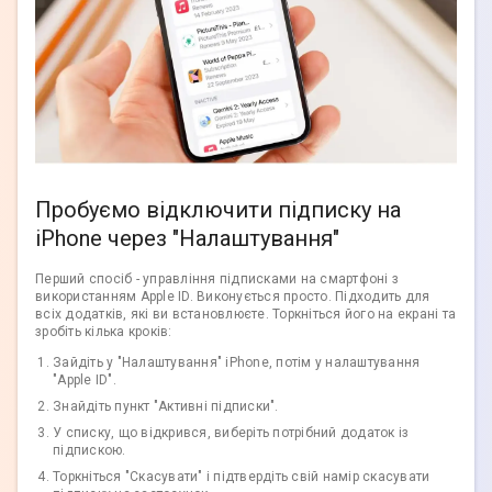
Пробуємо відключити підписку на
iPhone через "Налаштування"
Перший спосіб - управління підписками на смартфоні з
використанням Apple ID. Виконується просто. Підходить для
всіх додатків, які ви встановлюєте. Торкніться його на екрані та
зробіть кілька кроків:
Зайдіть у "Налаштування" iPhone, потім у налаштування
"Apple ID".
Знайдіть пункт "Активні підписки".
У списку, що відкрився, виберіть потрібний додаток із
підпискою.
Торкніться "Скасувати" і підтвердіть свій намір скасувати