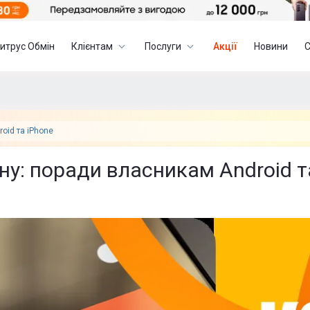
итрус Обмін
Клієнтам
Послуги
Акції
Новини
oid та iPhone
ну: поради власникам Android т