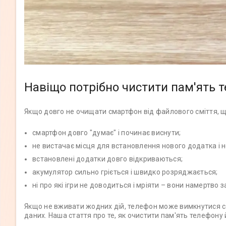
Навіщо потрібно чистити пам'ять 
Якщо довго не очищати смартфон від файлового сміття, щ
смартфон довго "думає" і починає виснути;
не вистачає місця для встановлення нового додатка і н
встановлені додатки довго відкриваються;
акумулятор сильно гріється і швидко розряджається;
ні про які ігри не доводиться і мріяти – вони намертво 
Якщо не вживати жодних дій, телефон може вимкнутися са
даних. Наша стаття про те, як очистити пам'ять телефону