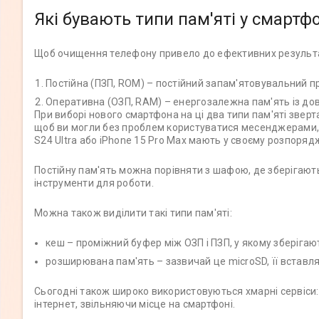
Які бувають типи пам'яті у смартф
Щоб очищення телефону привело до ефективних результатів
Постійна (ПЗП, ROM) – постійний запам'ятовувальний пр
Оперативна (ОЗП, RAM) – енергозалежна пам'ять із дов
При виборі нового смартфона на ці два типи пам'яті звер
щоб ви могли без проблем користуватися месенджерами, Y
S24 Ultra або iPhone 15 Pro Max мають у своєму розпорядж
Постійну пам'ять можна порівняти з шафою, де зберігаютьс
інструменти для роботи.
Можна також виділити такі типи пам'яті:
кеш – проміжний буфер між ОЗП і ПЗП, у якому зберігаю
розширювана пам'ять – зазвичай це microSD, її встав
Сьогодні також широко використовуються хмарні сервіси: 
інтернет, звільняючи місце на смартфоні.