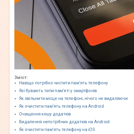
Зміст:
Навіщо потрібно чистити пам'ять телефону
Які бувають типи пам'яті у смартфонів
Як звільнити місце на телефоні, нічого не видаляючи
Як очистити пам'ять телефону на Android
Очищення кешу додатків
Видалення непотрібних додатків на Android
Як очистити пам'ять телефону на iOS