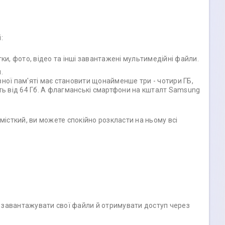
:
ки, фото, відео та інші завантажені мультимедійні файли.
.
вної пам'яті має становити щонайменше три - чотири ГБ,
ть від 64 Гб. А флагманські смартфони на кшталт Samsung
місткий, ви можете спокійно розкласти на ньому всі
те завантажувати свої файли й отримувати доступ через