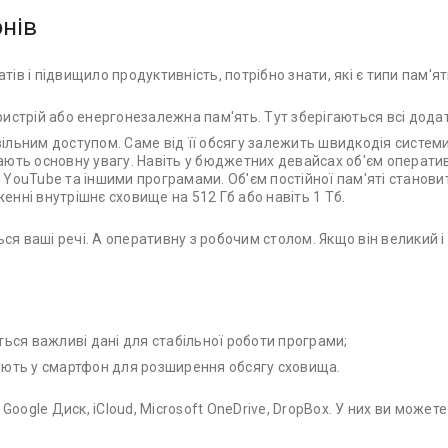
онів
 і підвищило продуктивність, потрібно знати, які є типи пам'яті
истрій або енергонезалежна пам'ять. Тут зберігаються всі додат
ільним доступом. Саме від її обсягу залежить швидкодія системи
тають основну увагу. Навіть у бюджетних девайсах об'єм операти
ouTube та іншими програмами. Об'єм постійної пам'яті станови
енні внутрішнє сховище на 512 Гб або навіть 1 Тб.
я ваші речі. А оперативну з робочим столом. Якщо він великий і 
ться важливі дані для стабільної роботи програми;
ляють у смартфон для розширення обсягу сховища.
Google Диск, iCloud, Microsoft OneDrive, DropBox. У них ви може