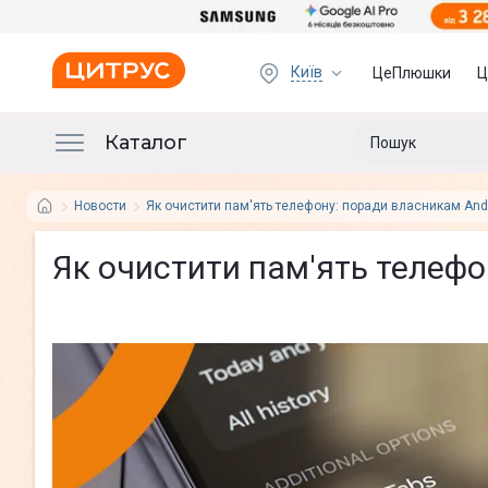
Київ
ЦеПлюшки
Ц
Каталог
Новости
Як очистити пам'ять телефону: поради власникам Andr
Як очистити пам'ять телефо