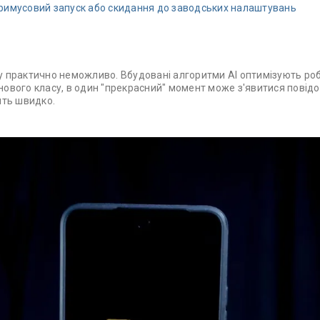
примусовий запуск або скидання до заводських налаштувань
 практично неможливо. Вбудовані алгоритми AI оптимізують роб
вого класу, в один "прекрасний" момент може з'явитися повідо
ить швидко.