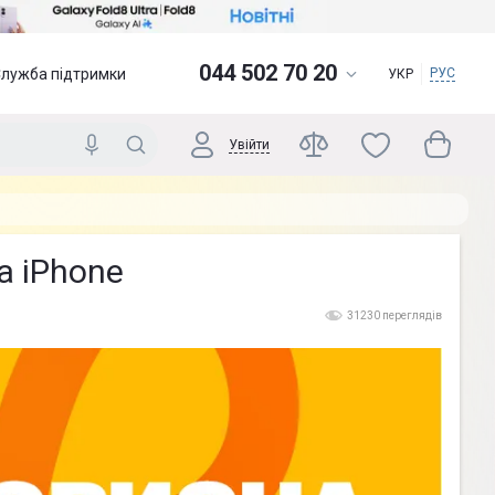
044 502 70 20
Служба підтримки
РУС
УКР
Увійти
а iPhone
31230 переглядів