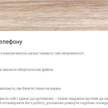
телефону
о накопичилося, на вас чекають такі неприємності:
е зможете зберігати нові файли;
зависають і ви бачите глюки на екрані.
м по собі і єдине, що допоможе, – повне скидання системи до з
 й оптимізувати його роботу, допоможе уникнути подібних похмури