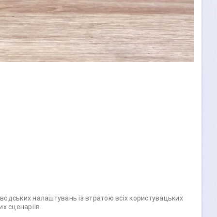
аводських налаштувань із втратою всіх користувацьких
х сценаріїв.