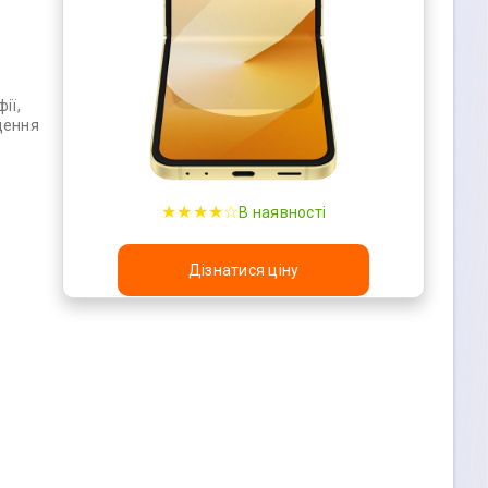
ії,
щення
★★★★☆
В наявності
Дізнатися ціну