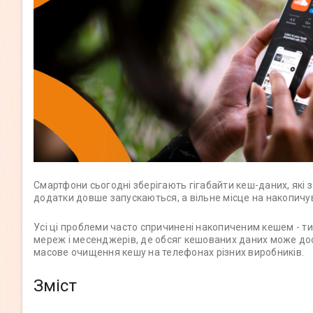
Смартфони сьогодні зберігають гігабайти кеш-даних, які 
додатки довше запускаються, а вільне місце на накопичув
Усі ці проблеми часто спричинені накопиченим кешем - т
мереж і месенджерів, де обсяг кешованих даних може досяг
масове очищення кешу на телефонах різних виробників.
Зміст