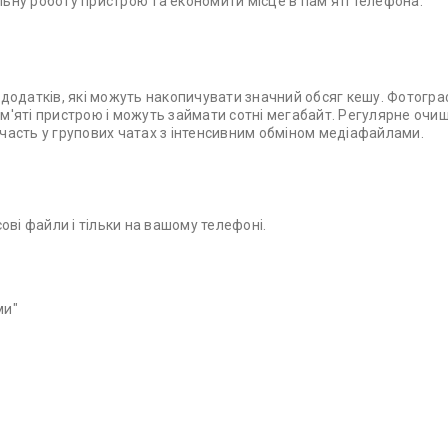
ьну роботу пристрою та економити місце в пам'яті телефона.
додатків, які можуть накопичувати значний обсяг кешу. Фотограф
пам'яті пристрою і можуть займати сотні мегабайт. Регулярне очи
часть у групових чатах з інтенсивним обміном медіафайлами.
ові файли і тільки на вашому телефоні.
ми"