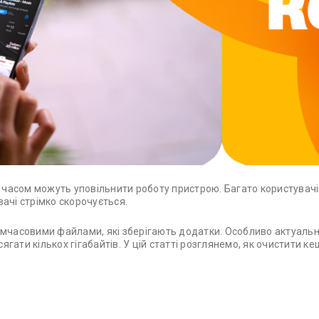
з часом можуть уповільнити роботу пристрою. Багато користувачі
ачі стрімко скорочується.
имчасовими файлами, які зберігають додатки. Особливо актуаль
ати кількох гігабайтів. У цій статті розглянемо, як очистити ке