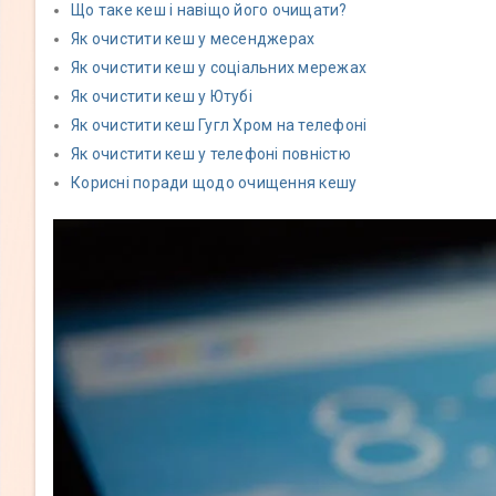
Що таке кеш і навіщо його очищати?
Як очистити кеш у месенджерах
Як очистити кеш у соціальних мережах
Як очистити кеш у Ютубі
Як очистити кеш Гугл Хром на телефоні
Як очистити кеш у телефоні повністю
Корисні поради щодо очищення кешу