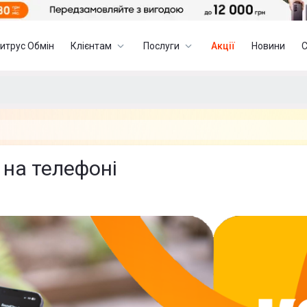
итрус Обмін
Клієнтам
Послуги
Акції
Новини
 на телефоні