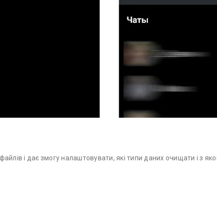
айлів і дає змогу налаштовувати, які типи даних очищати і з як