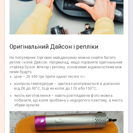
Оригінальний Дайсон і репліки
На популярних торгових майданчиках можна знайти багато
реплік і копій Дайсон. Наприклад, якщо порівняти оригінальний
стайлер Dyson Airwrap і репліку, основними відмінностями між
ними будуть:
ціна – 26 690 грн проти однієї тисячі +/-;
контроль температури – оригінал розігрівається в діапазоні
від 28 до 90˚С, тоді як копія до 120 або 150˚С;
якість виготовлення – навіть розглядаючи фото можна
побачити, що копія зроблена з недорогого пластику, а якість
збірки кульгає.