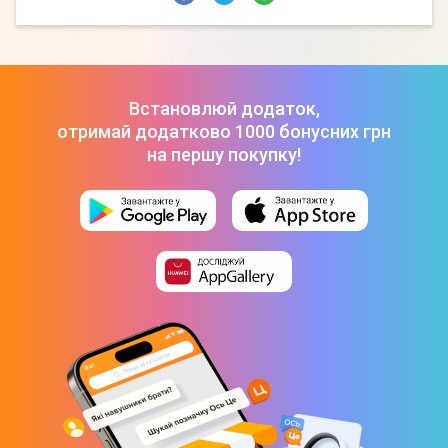
Встановлюй додаток,
отримай додатково 1000 бонусних грн
на першу покупку!