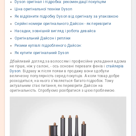
Dyson оригінал і підробка: рекомендації покупцям
Ціна оригінальної техніки Dyson
Як відрізнити підробку Dyson від оригіналу за упаковкою
Серійні номери оригінального Дайсон - як перевірити
Насадки, зовнішній вигляд і робота девайса
Оригінальний Дайсон і репліки
Ризики купівлі підробленого Дайсон:
Як купити оригінальний Dyson
Дбайливий догляд за волоссям і професійне укладання вдома
не гірше, ніж у салоні, - ось основні переваги фенів і
стайлерів
Dyson
. Відразу ж після появи в продажу вони здобули
величезну популярність серед покупців. А коли товар добре
розходиться, на нього з'являється багато підробок. Тому
актуальним стає питання, як перевірити Дайсон на
оригінальність. Спробуємо розібратися з цією проблемою.