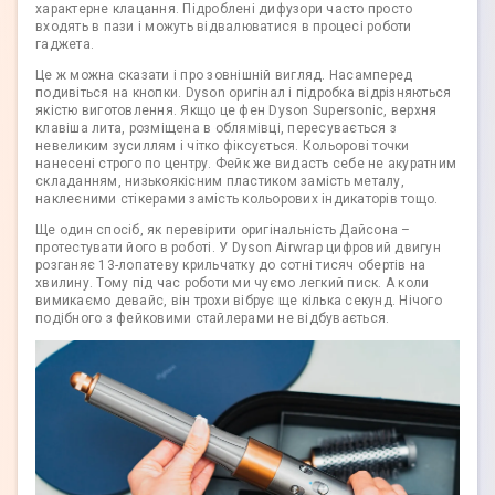
характерне клацання. Підроблені дифузори часто просто
входять в пази і можуть відвалюватися в процесі роботи
гаджета.
Це ж можна сказати і про зовнішній вигляд. Насамперед
подивіться на кнопки. Dyson оригінал і підробка відрізняються
якістю виготовлення. Якщо це фен Dyson Supersonic, верхня
клавіша лита, розміщена в облямівці, пересувається з
невеликим зусиллям і чітко фіксується. Кольорові точки
нанесені строго по центру. Фейк же видасть себе не акуратним
складанням, низькоякісним пластиком замість металу,
наклеєними стікерами замість кольорових індикаторів тощо.
Ще один спосіб, як перевірити оригінальність Дайсона –
протестувати його в роботі. У Dyson Airwrap цифровий двигун
розганяє 13-лопатеву крильчатку до сотні тисяч обертів на
хвилину. Тому під час роботи ми чуємо легкий писк. А коли
вимикаємо девайс, він трохи вібрує ще кілька секунд. Нічого
подібного з фейковими стайлерами не відбувається.