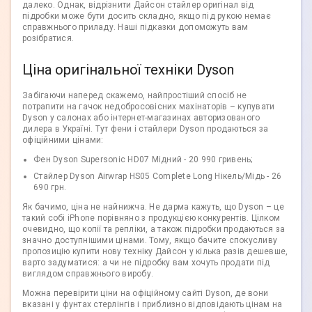
далеко. Однак, відрізнити Дайсон стайлер оригінал від
підробки може бути досить складно, якщо під рукою немає
справжнього приладу. Наші підказки допоможуть вам
розібратися.
Ціна оригінальної техніки Dyson
Забігаючи наперед скажемо, найпростіший спосіб не
потрапити на гачок недобросовісних махінаторів – купувати
Dyson у салонах або інтернет-магазинах авторизованого
дилера в Україні. Тут фени і стайлери Dyson продаються за
офіційними цінами:
Фен Dyson Supersonic HD07 Мідний - 20 990 гривень;
Стайлер Dyson Airwrap HS05 Complete Long Нікель/Мідь - 26
690 грн.
Як бачимо, ціна не найнижча. Не дарма кажуть, що Dyson – це
такий собі iPhone порівняно з продукцією конкурентів. Цілком
очевидно, що копії та репліки, а також підробки продаються за
значно доступнішими цінами. Тому, якщо бачите спокусливу
пропозицію купити нову техніку Дайсон у кілька разів дешевше,
варто задуматися: а чи не підробку вам хочуть продати під
виглядом справжнього виробу.
Можна перевірити ціни на офіційному сайті Dyson, де вони
вказані у фунтах стерлінгів і приблизно відповідають цінам на