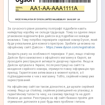
За сучасного рівня розвитку поліграфії підробити навіть
найкрутішу коробку не складе труднощів. Тому за однією лише
упаковкою відрізнити фен дайсон від підробки не завжди
можливо. Тому потрібно перевірити серійний номер Dyson, який
буде унікальним для кожного пристрою. Зробити це можна на
офіційному сайті Дайсон –
https://www.dyson.com/registration
.
Зверніть увагу на особливості перевірки. У разі, якщо стайлер
Дайсон було замовлено з офіційного магазину в Європі, ви
проходите реєстрацію й активуєте дворічну гарантію. Якщо ж
Дайсон купували в Україні, після реєстрації на сайті та
введення серійного номера, отримуєте повну інформацію про
прилад. Гарантія вже активована в момент купівлі, а її
підтвердженням є чек з магазину. Тобто, серійний номер уже
зареєстрований.
На офіційному сайті ви також дізнаєтеся, де шукати серійний
номер. Якщо це стайлер, серійник розміщений на упаковці, в
гарантійному талоні та чеку, на самому приладі та на дроті
ближче до вилки. Реєстрацію на оф сайті бажано пройти для
отримання допомоги в разі будь-яких проблем і питань.