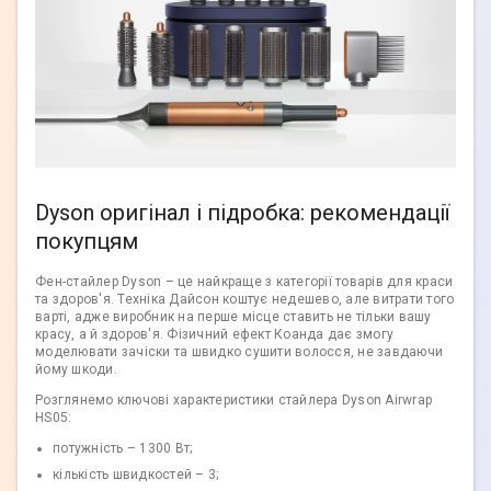
Dyson оригінал і підробка: рекомендації
покупцям
Фен-стайлер Dyson – це найкраще з категорії товарів для краси
та здоров'я. Техніка Дайсон коштує недешево, але витрати того
варті, адже виробник на перше місце ставить не тільки вашу
красу, а й здоров'я. Фізичний ефект Коанда дає змогу
моделювати зачіски та швидко сушити волосся, не завдаючи
йому шкоди.
Розглянемо ключові характеристики стайлера Dyson Airwrap
HS05:
потужність – 1300 Вт;
кількість швидкостей – 3;