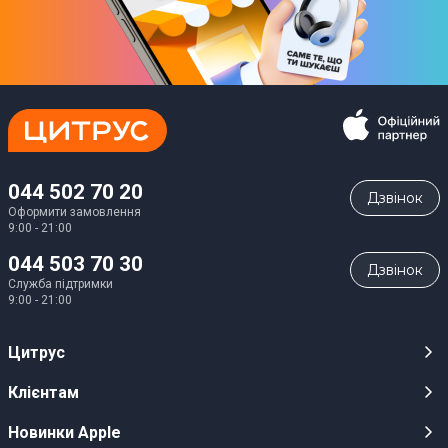
044 502 70 20
Дзвiнок
Оформити замовлення
9:00 - 21:00
044 503 70 30
Дзвiнок
Служба підтримки
9:00 - 21:00
Цитрус
Кар’єра
Клієнтам
Магазини
Публічні оферти
Новинки Apple