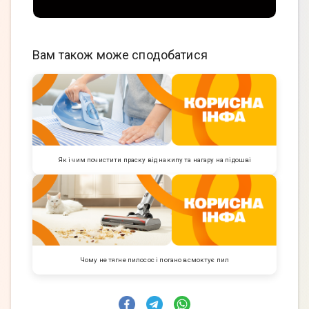
Вам також може сподобатися
Як і чим почистити праску від накипу та нагару на підошві
Чому не тягне пилосос і погано всмоктує пил