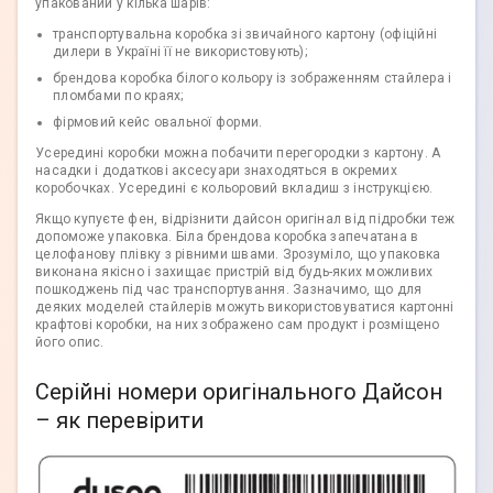
упакований у кілька шарів:
транспортувальна коробка зі звичайного картону (офіційні
дилери в Україні її не використовують);
брендова коробка білого кольору із зображенням стайлера і
пломбами по краях;
фірмовий кейс овальної форми.
Усередині коробки можна побачити перегородки з картону. А
насадки і додаткові аксесуари знаходяться в окремих
коробочках. Усередині є кольоровий вкладиш з інструкцією.
Якщо купуєте фен, відрізнити дайсон оригінал від підробки теж
допоможе упаковка. Біла брендова коробка запечатана в
целофанову плівку з рівними швами. Зрозуміло, що упаковка
виконана якісно і захищає пристрій від будь-яких можливих
пошкоджень під час транспортування. Зазначимо, що для
деяких моделей стайлерів можуть використовуватися картонні
крафтові коробки, на них зображено сам продукт і розміщено
його опис.
Серійні номери оригінального Дайсон
– як перевірити