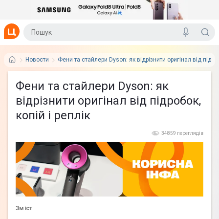
Новости
Фени та стайлери Dyson: як відрізнити оригінал від підроб
Фени та стайлери Dyson: як
відрізнити оригінал від підробок,
копій і реплік
34859 переглядів
Зміст
: