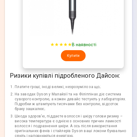
★★★★★
В наявності
Купити
Ризики купівлі підробленого Дайсон:
Платите гроші, іноді великі, незрозуміло за що;
На заводах Dyson у Малайзії та на Філіппінах діє система
суворого контролю, а кожен девайс тестують у лабораторіях.
Підробки ж штампують тисячами без контролю, відсоток
браку зашкалює;
Шкода здоров'ю, піддаєте волосся і шкіру голови ризику –
висока температура є однією з основних причин ламкості
волосся і подразнення шкіри. А ось після використання
оригінальних фенів і стайлерів Dyson ваші локони буквально
сяють і наповнюються енергією;