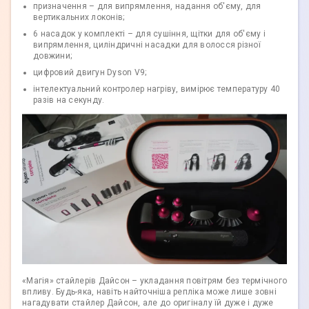
призначення – для випрямлення, надання об'єму, для
вертикальних локонів;
6 насадок у комплекті – для сушіння, щітки для об'єму і
випрямлення, циліндричні насадки для волосся різної
довжини;
цифровий двигун Dyson V9;
інтелектуальний контролер нагріву, вимірює температуру 40
разів на секунду.
«Магія» стайлерів Дайсон – укладання повітрям без термічного
впливу. Будь-яка, навіть найточніша репліка може лише зовні
нагадувати стайлер Дайсон, але до оригіналу їй дуже і дуже