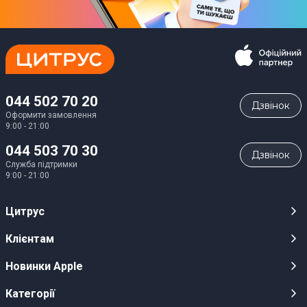
044 502 70 20
Дзвiнок
Оформити замовлення
9:00 - 21:00
044 503 70 30
Дзвiнок
Служба підтримки
9:00 - 21:00
Цитрус
Кар’єра
Клієнтам
Магазини
Публічні оферти
Новинки Apple
Для ЗМІ
Відеоогляди
iPhone 17
Категорії
Оптовим клієнтам
Акції, розіграші, призи