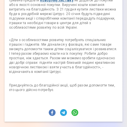
гривень придбати
новорічну листівку
як додаток до покупки
або в якості основної покупки. Виручені кошти компанія
витратить на благодійність. З 21 грудня купити листівки можна
буде в роздрібній мережі Цитрус. 20 січня будуть підведені
підсумки акції і співробітники компанії передадуть подарунки,
іграшки та необхідні товари в центри для дітей з
особливостями розвитку по всій Україні.
«Діти з особливостями розвитку потребують спеціальних
іграшок і гаджетів. Ми дізналися у фахівців, які саме товари
зможуть допомогти таким дітям соціалізуватися і розвиватися.
І тепер разом збираємо кошти на їх покупку. Робити добро
простіше, ніж здається. Разом ми можемо зробити одночасно
дві добрі справи: підняти настрій близькій людині креативною
новорічною листівкою і взяти участь в благодійності», -
відзначають в компанії Цитрус.
Приєднуйтесь до благодійної акції, щоб разом допомогти тим,
хто цього дійсно потребує.