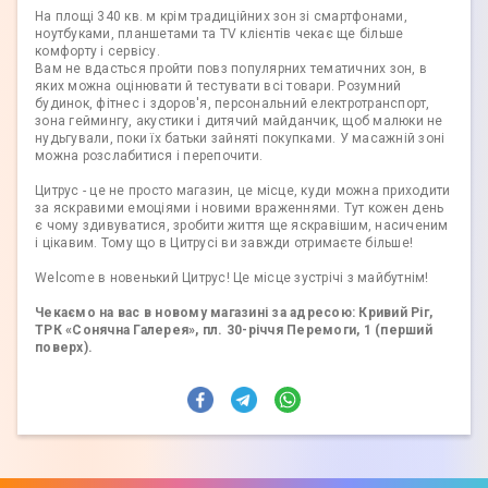
На площі 340 кв. м крім традиційних зон зі смартфонами,
ноутбуками, планшетами та TV клієнтів чекає ще більше
комфорту і сервісу.
Вам не вдасться пройти повз популярних тематичних зон, в
яких можна оцінювати й тестувати всі товари. Розумний
будинок, фітнес і здоров'я, персональний електротранспорт,
зона геймингу, акустики і дитячий майданчик, щоб малюки не
нудьгували, поки їх батьки зайняті покупками. У масажній зоні
можна розслабитися і перепочити.
Цитрус - це не просто магазин, це місце, куди можна приходити
за яскравими емоціями і новими враженнями. Тут кожен день
є чому здивуватися, зробити життя ще яскравішим, насиченим
і цікавим. Тому що в Цитрусі ви завжди отримаєте більше!
Welcome в новенький Цитрус! Це місце зустрічі з майбутнім!
Чекаємо на вас в новому магазині за адресою: Кривий Ріг,
ТРК «Сонячна Галерея», пл. 30-річчя Перемоги, 1 (перший
поверх).