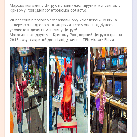
Мережа магазинів Цитрус поповнилася другим магазином в
Кривому Розі (Дніпропетровська область).
28 вересня в торгово-розважальному комплексі «Сонячна
Галерея» за адресою пл. 30-річчя Перемоги, 1 відбулося
урочисте відкриття магазину Цитрус!
Магазин став другим в Кривому Розі, перший Цитрус з травня
2018 року відкритий для відвідувачів в ТРК Victory Plaza.