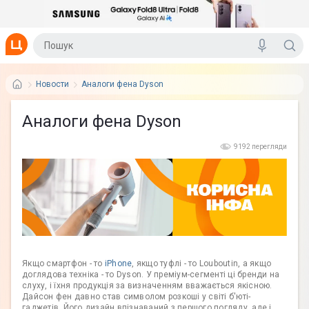
Новости
Аналоги фена Dyson
Аналоги фена Dyson
9192 перегляди
Якщо смартфон - то
iPhone
, якщо туфлі - то Louboutin, а якщо
доглядова техніка - то Dyson. У преміум-сегменті ці бренди на
слуху, і їхня продукція за визначенням вважається якісною.
Дайсон фен давно став символом розкоші у світі б'юті-
гаджетів. Його дизайн впізнаваний з першого погляду, але і