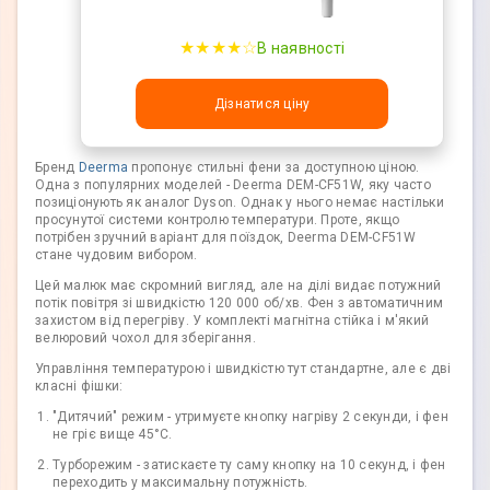
★★★★☆
В наявності
Дізнатися ціну
Бренд
Deerma
пропонує стильні фени за доступною ціною.
Одна з популярних моделей - Deerma DEM-CF51W, яку часто
позиціонують як аналог Dyson. Однак у нього немає настільки
просунутої системи контролю температури. Проте, якщо
потрібен зручний варіант для поїздок, Deerma DEM-CF51W
стане чудовим вибором.
Цей малюк має скромний вигляд, але на ділі видає потужний
потік повітря зі швидкістю 120 000 об/хв. Фен з автоматичним
захистом від перегріву. У комплекті магнітна стійка і м'який
велюровий чохол для зберігання.
Управління температурою і швидкістю тут стандартне, але є дві
класні фішки:
"Дитячий" режим - утримуєте кнопку нагріву 2 секунди, і фен
не гріє вище 45°C.
Турборежим - затискаєте ту саму кнопку на 10 секунд, і фен
переходить у максимальну потужність.