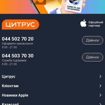
044 502 70 20
Дзвiнок
Оформити замовлення
9:00 - 21:00
044 503 70 30
Дзвiнок
Служба підтримки
9:00 - 21:00
Цитрус
Кар’єра
Клієнтам
Магазини
Публічні оферти
Новинки Apple
Для ЗМІ
Відеоогляди
iPhone 17
Категорії