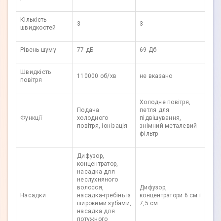
Кількість
3
3
швидкостей
Рівень шуму
77 дБ
69 Дб
Швидкість
110000 об/хв
не вказано
повітря
Холодне повітря,
Подача
петля для
Функції
холодного
підвішування,
повітря, іонізація
знімний металевий
фільтр
Дифузор,
концентратор,
насадка для
неслухняного
волосся,
Дифузор,
Насадки
насадка-гребінь із
концентратори 6 см і
широкими зубами,
7,5 см
насадка для
потужного