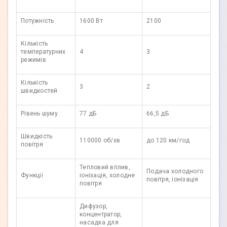
Потужність
1600 Вт
2100
Кількість
температурних
4
3
режимів
Кількість
3
2
швидкостей
Рівень шуму
77 дБ
66,5 дБ
Швидкість
110000 об/хв
до 120 км/год
повітря
Тепловий вплив,
Подача холодного
Функції
іонізація, холодне
повітря, іонізація
повітря
Дифузор,
концентратор,
насадка для