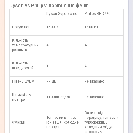
Dyson vs Philips: порівняння фенів
Dyson Supersonic
Philips BHD720
Потужність
1600 Вт
1800 Вт
Кількість
температурних
4
4
режимів
Кількість
3
2
швидкостей
Рівень шуму
77 дБ
не вказано
Швидкість
110000 об/хв
не вказано
повітря
Захист від
Тепловий вплив,
перегріву, іонізація,
Функції
іонізація, холодне
турборежим,
повітря
холодний обдув,
екорежим