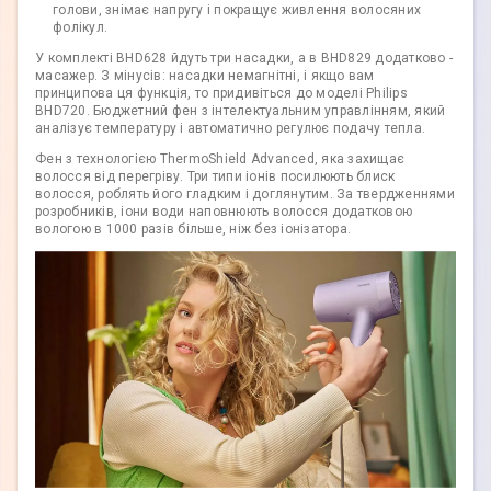
голови, знімає напругу і покращує живлення волосяних
фолікул.
У комплекті BHD628 йдуть три насадки, а в BHD829 додатково -
масажер. З мінусів: насадки немагнітні, і якщо вам
принципова ця функція, то придивіться до моделі Philips
BHD720. Бюджетний фен з інтелектуальним управлінням, який
аналізує температуру і автоматично регулює подачу тепла.
Фен з технологією ThermoShield Advanced, яка захищає
волосся від перегріву. Три типи іонів посилюють блиск
волосся, роблять його гладким і доглянутим. За твердженнями
розробників, іони води наповнюють волосся додатковою
вологою в 1000 разів більше, ніж без іонізатора.