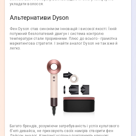
укладати волосся.
Альтернативи Dyson
Фен Dyson став синонімом інновацій і високої якості. Їхній
потужний безлопатевий двигун і система контролю
температури стали проривними. Плюс до всього - грамотна
маркетингова стратегія. І знайти аналог Dyson не так вже й
легко.
Багато брендів, розуміючи затребуваність і успіх культового
б'юті-девайса, не приховують своїх намірів створити фен
Дайсон аналог. Компанії успішно повторюють ключові