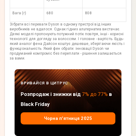
Вага (г)
680
808
Зібрати всі переваги Dyson в одному пристрої від інших
виробників не вдалося. Однак гідних альтернатив вистачає.
Деякі моделі пропонують потужний потік повітря, інші - корисні
технології для догляду за волоссям. І головне - вартість. Будь-
який аналог фена Дайсон коштує дешевше, зберігаючи якість і
функціональність. Який фен обрати: інновації Dyson чи
продуманий компроміс без переплати - рішення залишається
за вами.
ВРИВАЙСЯ В ЦИТРУС
Розпродаж і знижки від
7% до 77%
в
Black Friday
Чорна п'ятниця 2025