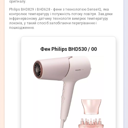
оригіналу.
Philips BHD829 і BHD628 - фени з технологією SenseIQ, яка
контролює температуру і потужність потоку повітря. Завдяки
інфрачервоному датчику технологія вимірює температуру
локонів, у такий спосіб запобігаючи перегріванню і
пошкодженню.
Фен Philips BHD530 / 00