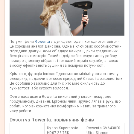
Потужні фени
Rowenta
з функцією подачі холодного повітря -
це хороший аналог Дайсона. Одна з ключових особливостей -
гібридний двигун, який об'єднує найкращі риси традиційних і
безщіткових моторів. Такий підхід забезпечує тихішу роботу
пристрою, меншу вібрацію і тривалий термін служби, а також
високу ефективність сушіння за помірної потужності.
Крім того, функція іонізації допомагає мінімізувати статичну
електрику, надаючи волоссю природний блиск і шовковистість.
Це особливо важливо для тих, хто має схильність до
пухнастості або сухості волосся.
Фен з насадками Rowenta виконаний у класичному, але
продуманому, дизайні. Ергономічний, зручно лягає в руку, що
робить його використання комфортним навіть за тривалого
часу роботи.
Dyson vs Rowenta: порівняння фенів
Dyson Supersonic
Rowenta CV6430F0
HD07 23.75K
Ultra Silence