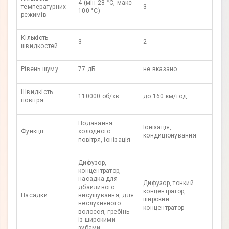
4 (мін 28 °C, макс
температурних
3
100 °C)
режимів
Кількість
3
2
швидкостей
Рівень шуму
77 дБ
не вказано
Швидкість
110000 об/хв
до 160 км/год
повітря
Подавання
Іонізація,
Функції
холодного
кондиціонування
повітря, іонізація
Дифузор,
концентратор,
насадка для
Дифузор, тонкий
дбайливого
концентратор,
Насадки
висушування, для
широкий
неслухняного
концентратор
волосся, гребінь
із широкими
зубами