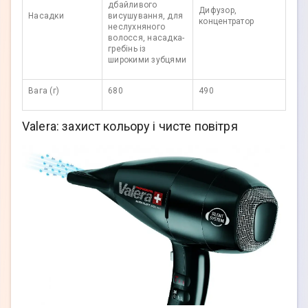
дбайливого
Дифузор,
Насадки
висушування, для
концентратор
неслухняного
волосся, насадка-
гребінь із
широкими зубцями
Вага (г)
680
490
Valera: захист кольору і чисте повітря