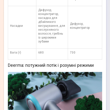
Дифузор,
концентратор,
насадка для
дбайливого
Дифузор,
Насадки
висушування, для
концентратор
неслухняного
волосся, гребінь
із широкими
зубами
Вага (г)
680
730
Deerma: потужний потік і розумні режими