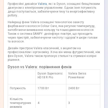
Професійні девайси
Valera
, як і в Dyson, оснащені безщітковим
двигуном з електронним управлінням. Однак їхня потужність
дещо поступається, забезпечуючи тиху та енергоефективну
роботу.
Найкращі фени Valera оснащені технологією захисту
фарбованого волосся Colour Care, яка регулює температуру,
запобігаючи вимиванню кольору та пошкодженню волосся.
Також є система SANIFY: дезінфікує повітря, що проходить
через пристрій, забезпечуючи чистоту і здоров'я шкіри голови
та волосся.
Дизайн пристрою Valera класичний, з акцентом на
професіоналізм і ергономіку. Хоча він менш футуристичний, ніж
фен Dyson, Valera також пропонує стильні та стримані колірні
рішення.
Dyson vs Valera: порівняння фенів
Dyson Supersonic
Valera Swiss
HD18 R Pro
Power4ever
Потужність
1700 Вт
2400 Вт
Кількість
температурних
4
3
режимів