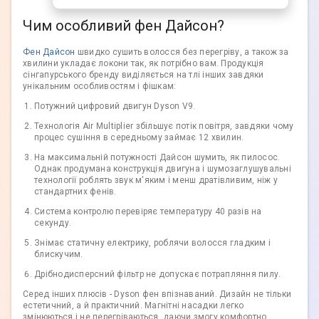
Чим особливий фен Дайсон?
Фен Дайсон
швидко сушить волосся без перегріву, а також за
хвилини укладає локони так, як потрібно вам. Продукція
сінгапурського бренду виділяється на тлі інших завдяки
унікальним особливостям і фішкам:
Потужний цифровий двигун Dyson V9.
Технологія Air Multiplier збільшує потік повітря, завдяки чому
процес сушіння в середньому займає 12 хвилин.
На максимальній потужності Дайсон шумить, як пилосос.
Однак продумана конструкція двигуна і шумозаглушувальні
технології роблять звук м'яким і менш дратівливим, ніж у
стандартних фенів.
Система контролю перевіряє температуру 40 разів на
секунду.
Знімає статичну електрику, роблячи волосся гладким і
блискучим.
Дрібнодисперсний фільтр не допускає потрапляння пилу.
Серед інших плюсів - Dyson фен впізнаваний. Дизайн не тільки
естетичний, а й практичний. Магнітні насадки легко
змінюються і не перегріваються, даючи змогу комфортно