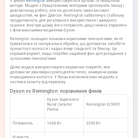
У фенах
Remington
використовуються щіткові та безщіткові
мотори. Моделі з безщітковими моторами пропонують тихішу і
довговічнішу роботу, але не досягають таких високих
швидкостей, як фен Дайсон. Remington забезпечує стабільну
продуктивність для регулярного використання і швидкого
сушіння. Але при цьому його потужність дещо нижча порівняно
з флагманськими моделями Dyson.
Remington оснащені кількома корисними технологіями, як-от
турмалінова та іонізувальна обробка, що допомагає запобігти
пухнастості волосся і надає йому гладкості та блиску. Це
хороший варіант, якщо потрібен надійний фен для укладання з
сучасними технологіями.
Деякі моделі використовують керамічне покриття, яке
допомагає рівномірно розподіляти тепло, знижуючи ризик
пошкодження волосся. У більш висококласних моделях є
система захисту від перегріву.
Dyson vs Remington: порівняння фенів
Dyson Supersonic
Nural Ceramic
Remington EC9001
Patina
Потужність
1600 Вт
2200 Вт
Кількість