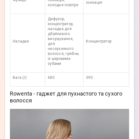
іонізація
холодне повітря
Дифузор,
концентратор,
насадка для
дбайливого
висушування,
Насадки
Концентратор
для
неслухняного
волосся, гребінь
із широкими
зубами
Вага (г)
680
390
Rowenta - гаджет для пухнастого та сухого
волосся