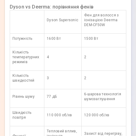
Dyson vs Deerma: порівняння фенів
Фен для волосся з
Dyson Supersonic
іонізацією Deerma
DEM-CF50W
Потужність
1600 Вт
1500 Вт
Кількість
температурних
4
2
режимів
Кількість
3
2
швидкостей
6-шарова технологія
Рівень шуму
77 дБ
шумозаглушення
Швидкість
110 000 об/хв
120 000 об/хв
повітря
Тепловий вплив,
Захист від перегріву,
Функції
іонізація,