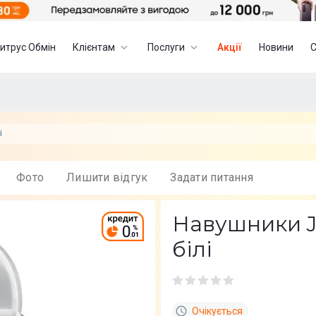
итрус Обмін
Клієнтам
Послуги
Акції
Новини
і
Фото
Лишити вiдгук
Задати питання
Навушники J
білі
Очікується