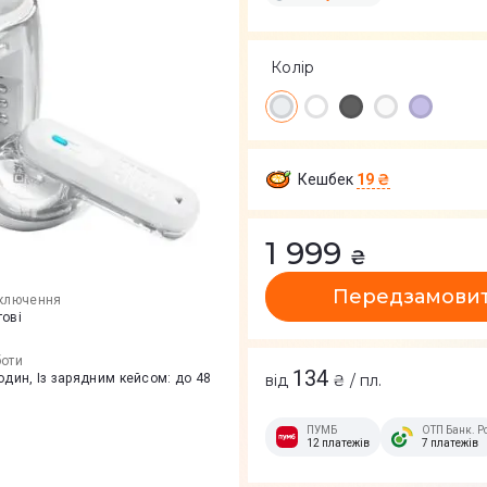
Колір
Кешбек
19 ₴
1 999
₴
Передзамови
дключення
тові
боти
134
один, Із зарядним кейсом: до 48
від
₴ / пл.
ПУМБ
ОТП Банк. Р
12 платежів
7 платежів