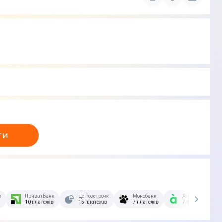
ти
озстрочка Скибочка.
ПриватБанк
Це Розстрочка
Монобанк
А-Банк
10 платежів
15 платежів
7 платежів
7 платежів