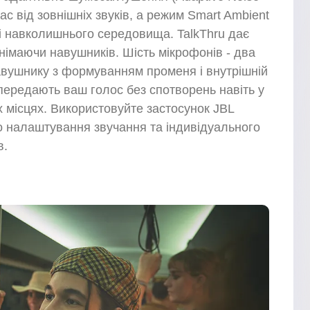
вас від зовнішніх звуків, а режим Smart Ambient
ті навколишнього середовища. TalkThru дає
знімаючи навушників. Шість мікрофонів - два
авушнику з формуванням променя і внутрішній
ередають ваш голос без спотворень навіть у
х місцях. Використовуйте застосунок JBL
 налаштування звучання та індивідуального
в.