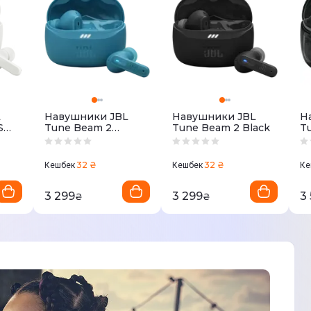
L
Навушники JBL
Навушники JBL
Н
S
Tune Beam 2
Tune Beam 2 Black
Tu
Turquoise
П
T
32 ₴
32 ₴
Кешбек
Кешбек
Ке
3 299
3 299
3
₴
₴