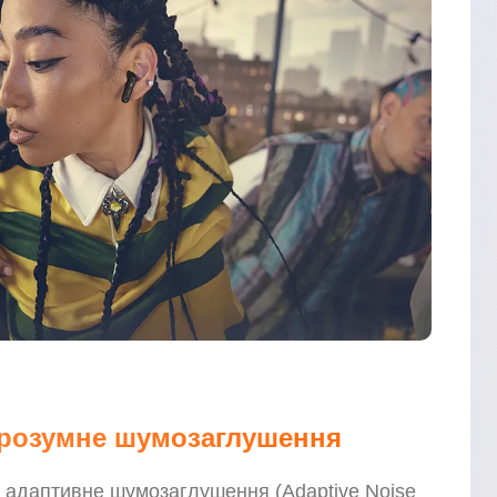
і розумне шумозаглушення
 адаптивне шумозаглушення (Adaptive Noise