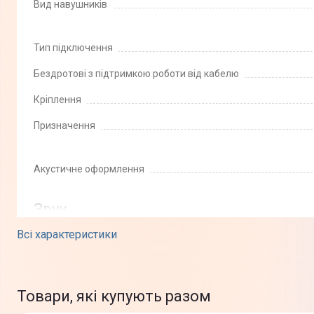
Вид навушників
Тип підключення
Бездротові з підтримкою роботи від кабелю
Кріплення
Призначення
Акустичне оформлення
Звук
Всі характеристики
Мінімальна відтворювана частота
Максимальна відтворювана частота
Товари, які купують разом
Випромінювач