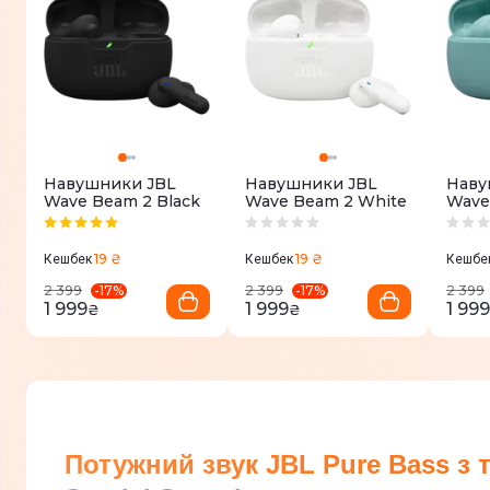
Навушники JBL
Навушники JBL
Наву
Wave Beam 2 Black
Wave Beam 2 White
Wave
19 ₴
19 ₴
Кешбек
Кешбек
Кешбе
-
17
%
-
17
%
2 399
2 399
2 399
1 999
1 999
1 999
₴
₴
Потужний звук JBL Pure Bass з 