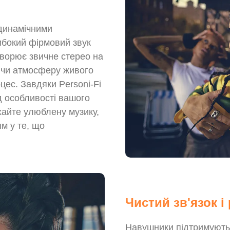
 динамічними
ибокий фірмовий звук
творює звичне стерео на
юючи атмосферу живого
цес. Завдяки Personi-Fi
д особливості вашого
хайте улюблену музику,
м у те, що
Чистий зв'язок 
Навушники підтримують