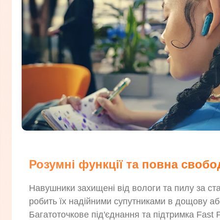
Розумні функції та повна своб
Навушники захищені від вологи та пилу за ст
робить їх надійними супутниками в дощову або
Багатоточкове під'єднання та підтримка Fast 