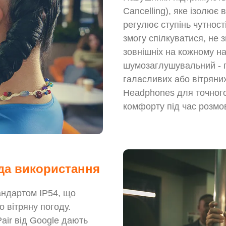
Cancelling), яке ізолює 
регулює ступінь чутнос
змогу спілкуватися, не 
зовнішніх на кожному н
шумозаглушувальний - п
галасливих або вітряни
Headphones для точного
комфорту під час розмо
ода використання
андартом IP54, що
 вітряну погоду.
Pair від Google дають