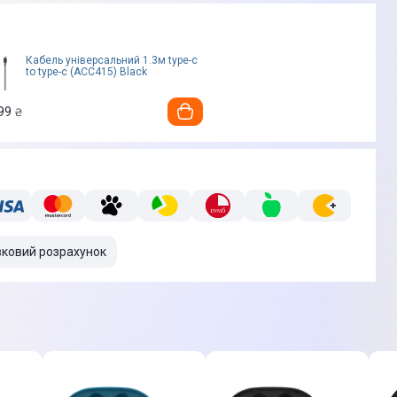
Кабель універсальний 1.3м type-c
to type-c (ACC415) Black
99
₴
вковий розрахунок