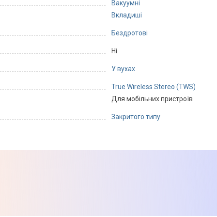
Вакуумні
Вкладиші
Бездротові
Ні
У вухах
True Wireless Stereo (TWS)
Для мобільних пристроїв
Закритого типу
20 Гц
20 кГц
Динамічний