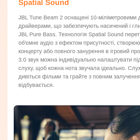
Spatial Sound
JBL Tune Beam 2 оснащені 10-міліметровими
драйверами, що забезпечують насичений і гл
JBL Pure Bass. Технологія Spatial Sound пере
об'ємне аудіо з ефектом присутності, створ
концерту або повного занурення в ігровий про
3.0 звук можна індивідуально налаштувати пі
слуху, щоб кожна нота звучала ідеально. Слу
дивіться фільми та грайте з повним залучення
відбувається.