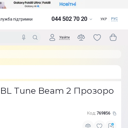
044 502 70 20
Служба підтримки
РУС
УКР
Увійти
BL Tune Beam 2 Прозоро
Код:
769856