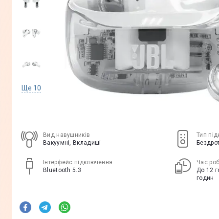
Ще
10
Вид навушників
Тип пі
Вакуумні, Вкладиші
Бездро
Інтерфейс підключення
Час ро
Bluetooth 5.3
До 12 г
годин