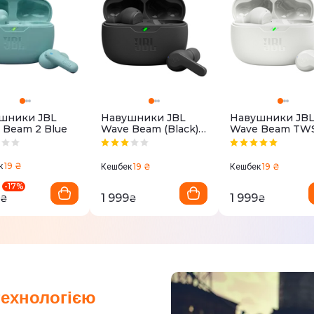
шники JBL
Навушники JBL
Навушники JB
 Beam 2 Blue
Wave Beam (Black)
Wave Beam TW
JBLWBEAMBLK
(White)
JBLWBEAMWH
19 ₴
к
19 ₴
19 ₴
Кешбек
Кешбек
-
17
%
1 999
1 999
₴
₴
₴
технологією