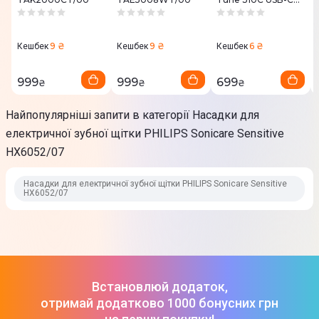
(Black)
Товар може відрізнятись від представленого на фото,
JBLT310CBLK
характеристики та комплектація можуть змінюватися
9 ₴
9 ₴
6 ₴
Кешбек
Кешбек
Кешбек
виробником. Подробиці уточнюйте у менеджера
999
999
699
₴
₴
₴
Найпопулярніші запити в категорії Насадки для
електричної зубної щітки PHILIPS Sonicare Sensitive
HX6052/07
Насадки для електричної зубної щітки PHILIPS Sonicare Sensitive
HX6052/07
Встановлюй додаток,
отримай додатково 1000 бонусних грн