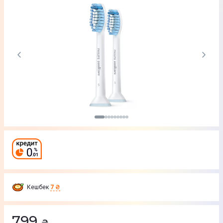
Кешбек
7 ₴
799
₴