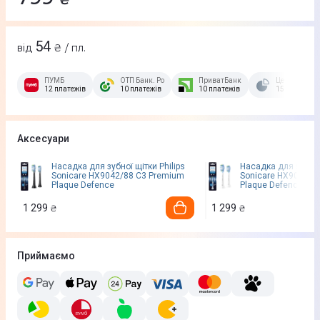
54
від
₴ / пл.
ПУМБ
ОТП Банк. Розстрочка Скибочка.
ПриватБанк
Це Розстроч
12 платежів
10 платежів
10 платежів
15 платежів
Аксесуари
Насадка для зубної щітки Philips
Насадка для зубної 
Sonicare HX9042/88 C3 Premium
Sonicare HX9042/8
Plaque Defence
Plaque Defence
1 299
1 299
₴
₴
Приймаємо