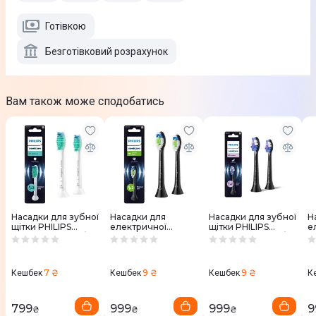
Готівкою
Безготівковий розрахунок
Вам також може сподобатись
Насадки для зубної
Насадки для
Насадки для зубної
Н
щітки PHILIPS
електричної
щітки PHILIPS
е
Sonicare HX6012/87
зубної щітки
Sonicare HX6052/88
з
ProResults
PHILIPS W Optimal
Sensitive
P
HX6062/88
W
7 ₴
9 ₴
9 ₴
Кешбек
Кешбек
Кешбек
К
799
999
999
9
₴
₴
₴