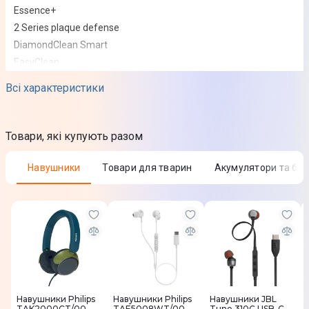
Essence+
2 Series plaque defense
DiamondClean Smart
EasyClean
FlexCare Platinum
Всі характеристики
FlexCare Platinum Connected
FlexCare+
for Kids
Товари, які купують разом
HealthyWhite
HealthyWhite+
Навушники
Товари для тварин
Акумулятори та ба
ProtectiveClean
Фізичні характеристики
Комплектація
2 стандартні насадки S Sensitive
Навушники Philips
Навушники Philips
Навушники JBL
Юридична інформація
TAK2000CT/00
TAE5008WT/00
Tune 310C USB-C