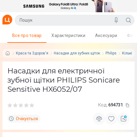
Все про товар
Характеристики
Аксесуари
Фот
Краса та Здоров'я
Насадки для зубних щіток
Philips
Кількіст
Насадки для електричної
зубної щітки PHILIPS Sonicare
Sensitive HX6052/07
Код:
694731
Очікується