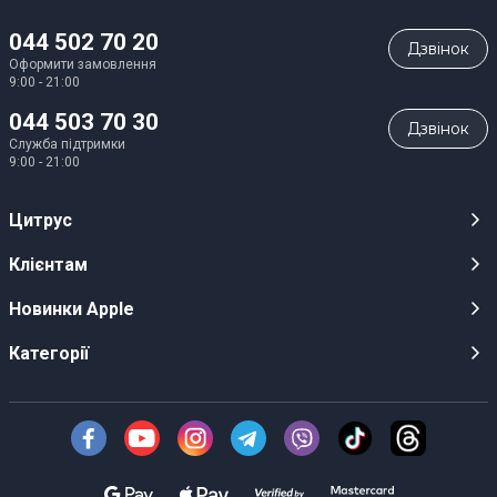
044 502 70 20
Дзвiнок
Оформити замовлення
9:00 - 21:00
044 503 70 30
Дзвiнок
Служба підтримки
9:00 - 21:00
Цитрус
Кар’єра
Клієнтам
Магазини
Публічні оферти
Новинки Apple
Для ЗМІ
Відеоогляди
iPhone 17
Категорії
Оптовим клієнтам
Акції, розіграші, призи
iPhone 17 Pro
Аудіо
Служба підтримки клієнтів
Інструкції та прошивки
iPhone 17 Pro Max
Техніка Apple
Про Компанію
Доставка
iPhone Air
Смартфони
Новини
Оплата
AirPods Pro 3
Техніка для кухні