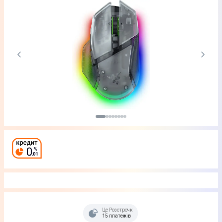
Це Розстрочка
15 платежів