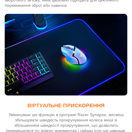
зворотного зв'язку, який ідеально підходить для циклічного
перемикання зброї або навичок.
ВІРТУАЛЬНЕ ПРИСКОРЕННЯ
Увімкнувши цю функцію в програмі Razer Synapse, зможеш
збільшувати швидкість прокручування колеса миші зі
збільшенням швидкості прокручування, що дозволить
переміщатися по довгих документах і гайдах ігор ще швидше.