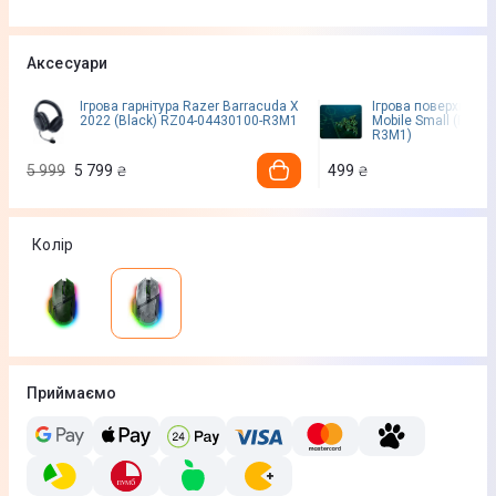
Аксесуари
Ігрова гарнітура Razer Barracuda X
Ігрова поверхня Ra
2022 (Black) RZ04-04430100-R3M1
Mobile Small (RZ02
R3M1)
5 999
5 799
499
₴
₴
Колір
Приймаємо