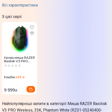
Джерело живлення
Всі характеристики
Акумулятор
З цієї серії
Довжина дроту
1,8 м
Радіус дії
10 м
Інтерфейс
Ігрова миша RAZER
Basilisk V3 PRO
USB
Wireless Phantom
Радіоканал
Green
499 ₴
Кількість кнопок
Кешбек
11
9 999
₴
Ергономіка
Для праворуких
Найпопулярніші запити в категорії Миша RAZER Basilisk
V3 PRO Wireless, 35K, Phantom White (RZ01-05240400-
Підсвічування