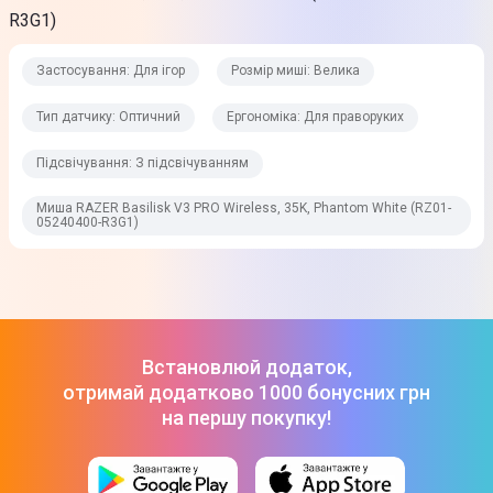
R3G1)
З підсвічуванням
Застосування: Для ігор
Розмір миші: Велика
Роздільна здатність оптичного сенсора миші (dpi)
35000 dpi
Тип датчику: Оптичний
Ергономіка: Для праворуких
Частота передачі
Підсвічування: З підсвічуванням
2,4 ГГц
Миша RAZER Basilisk V3 PRO Wireless, 35K, Phantom White (RZ01-
05240400-R3G1)
Сумісність
Chrome OS
Windows
MacOS
Особливості
Встановлюй додаток,
отримай додатково 1000 бонусних грн
Сенсор Focus Pro 35K Gen2
на першу покупку!
Фізичні характеристики