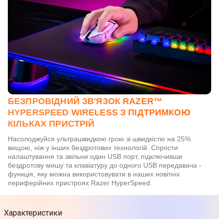
БЕЗПРОВІДНИЙ ЗВ'ЯЗОК RAZER™
HYPERSPEED WIRELESS З ПІДТРИМКОЮ
КІЛЬКАХ ПРИСТРІЙ
Насолоджуйся ультрашвидкою грою зі швидкістю на 25%
вищою, ніж у інших бездротових технологій. Спрости
налаштування та звільни один USB порт, підключивши
бездротову мишу та клавіатуру до одного USB передавача -
функція, яку можна використовувати в наших новітніх
периферійних пристроях Razer HyperSpeed.
Характеристики