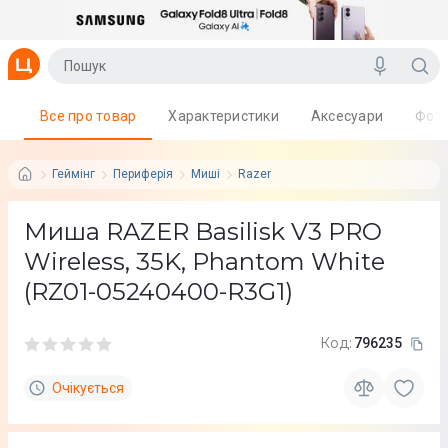
Все про товар
Характеристики
Аксесуари
Фот
Геймінг
Периферія
Миші
Razer
Миша RAZER Basilisk V3 PRO
Wireless, 35K, Phantom White
(RZ01-05240400-R3G1)
Код:
796235
Очікується