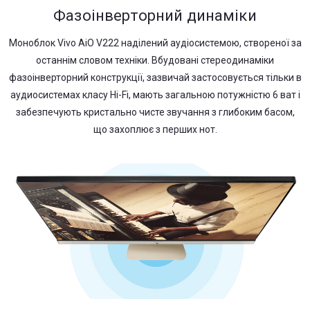
Фазоінверторний динаміки
Моноблок Vivo AiO V222 наділений аудіосистемою, створеної за
останнім словом техніки. Вбудовані стереодинаміки
фазоінверторний конструкції, зазвичай застосовується тільки в
аудиосистемах класу Hi-Fi, мають загальною потужністю 6 ват і
забезпечують кристально чисте звучання з глибоким басом,
що захоплює з перших нот.