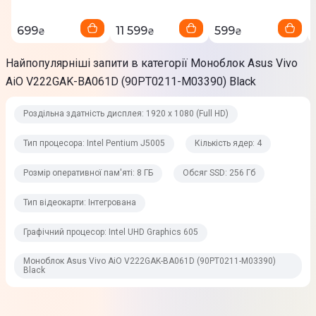
2400 МГц
699
11 599
599
₴
₴
₴
Об `єм HDD
Нi
Найпопулярніші запити в категорії Моноблок Asus Vivo
AiO V222GAK-BA061D (90PT0211-M03390) Black
Обсяг SSD
256 Гб
Роздільна здатність дисплея: 1920 х 1080 (Full HD)
Графічні можливості
Тип процесора: Intel Pentium J5005
Кількість ядер: 4
Розмір оперативної пам'яті: 8 ГБ
Обсяг SSD: 256 Гб
Тип відеокарти
Інтегрована
Тип відеокарти: Інтегрована
Графічний процесор
Графічний процесор: Intel UHD Graphics 605
Intel UHD Graphics 605
Моноблок Asus Vivo AiO V222GAK-BA061D (90PT0211-M03390)
Black
Розмір відеопам'яті
Виділено з ОП