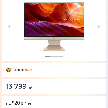
Кешбек
689 ₴
13 799
₴
920
від
₴ / пл.