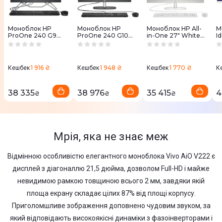
Моноблок HP
Моноблок HP
Моноблок HP All-
М
ProOne 240 G9
ProOne 240 G10
in-One 27" White
I
Iron Gray (6B2F8EA)
Black (885M8EA)
(A45E2EA)
2
(
1 916 ₴
1 948 ₴
1 770 ₴
Кешбек
Кешбек
Кешбек
К
38 335
38 976
35 415
4
₴
₴
₴
Мрія, яка не знає меж
Відмінною особливістю елегантного моноблока Vivo AiO V222 є
дисплей з діагоналлю 21,5 дюйма, дозволом Full-HD і майже
невидимою рамкою товщиною всього 2 мм, завдяки якій
площа екрану складає цілих 87% від площі корпусу.
Приголомшливе зображення доповнено чудовим звуком, за
який відповідають високоякісні динаміки з фазоінверторами і