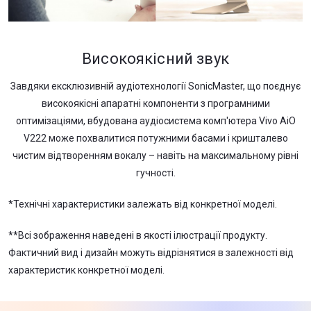
Високоякісний звук
Завдяки ексклюзивній аудіотехнології SonicMaster, що поєднує
високоякісні апаратні компоненти з програмними
оптимізаціями, вбудована аудіосистема комп'ютера Vivo AiO
V222 може похвалитися потужними басами і кришталево
чистим відтворенням вокалу – навіть на максимальному рівні
гучності.
*Технічні характеристики залежать від конкретної моделі.
**Всі зображення наведені в якості ілюстрації продукту.
Фактичний вид і дизайн можуть відрізнятися в залежності від
характеристик конкретної моделі.