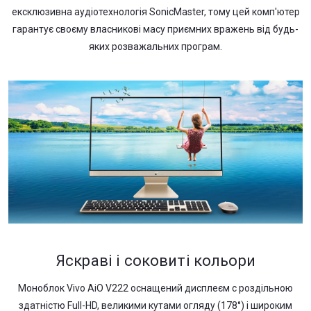
ексклюзивна аудіотехнологія SonicMaster, тому цей комп'ютер
гарантує своєму власникові масу приємних вражень від будь-
яких розважальних програм.
Яскраві і соковиті кольори
Моноблок Vivo AiO V222 оснащений дисплеєм c роздільною
здатністю Full-HD, великими кутами огляду (178°) і широким