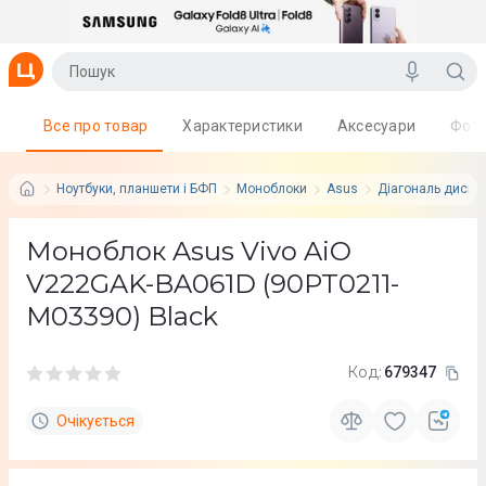
Все про товар
Характеристики
Аксесуари
Фот
Ноутбуки, планшети і БФП
Моноблоки
Asus
Діагональ диспле
Моноблок Asus Vivo AiO
V222GAK-BA061D (90PT0211-
M03390) Black
Код:
679347
Очікується