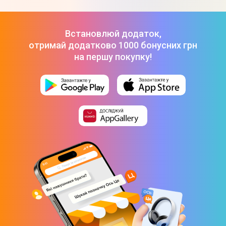
Операційна система
Встановлюй додаток,
Операційна система
отримай додатково 1000 бонусних грн
DOS
на першу покупку!
Інтерфейси
Bluetooth
Bluetooth 4.1
Wi-Fi
802.11ac
Роз'єми USB
1x USB 2.0 Type-A
4x USB 3.1 Gen 1 Type-A
LAN роз'єм