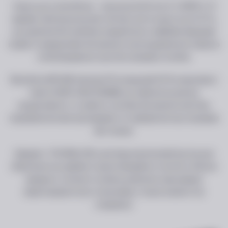
Серце цього моноблоку – процесор Intel Core i5-13400F із 10
ядрами. Цей процесор має тактову частоту від 2.5 до 4.6 ГГц,
що дозволяє без проблем справлятися з найвибагливішими
іграми та завданнями. Ви зможете насолоджуватися плавною
та безперервною грою без затримок чи збоїв.
Моноблок ARTLINE Gaming G79 оснащений 32 ГБ оперативної
пам'яті DDR4-3200 SODIMM, що забезпечує високу
продуктивність та чуйність системи. Ви зможете миттєво
перемикатися між програмами і не турбуватися про затримки
або гальма.
Завдяки 1 ТБ NVMe SSD у вас буде величезний простір для
зберігання ігор, файлів та мультимедійного контенту. Висока
швидкість читання та запису дозволить вам швидко
завантажувати ігри та програми, а також знизити час
очікування.