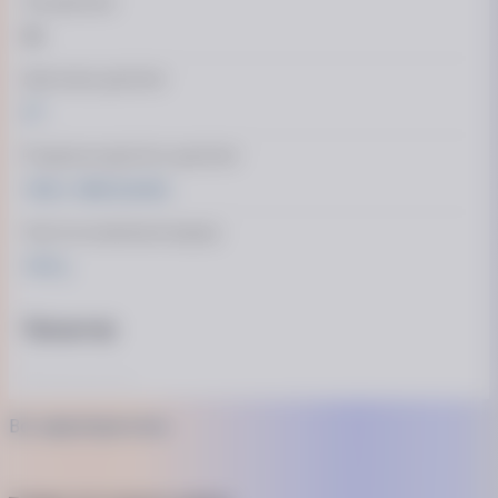
Тип дисплея
VA
Діагональ дисплея
27"
Роздільна здатність дисплея
1920 х 1080 (Full HD)
Частота оновлення екрану
144 Гц
Процесор
Тип процесора
Intel Core i5-13400F
Всі характеристики
Кількість ядер
10