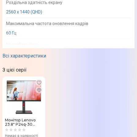
Роздільна здатність екрану
2560 x 1440 (QHD)
Максимальна частота оновлення кадрів
60 Гц
Ігровий монітор
Ні
Всі характеристики
Вигнутий екран
З цієї серії
Ні
Покриття
Матове
Підсвічування
WLED
Монітор Lenovo
23.8" P24q-30
(63B4GAT6UA)
Розмір пікселя
Немає в наявності