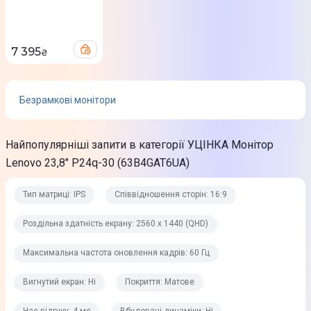
0,205 х 0,205 мм
Зображення
7 395
₴
Час відгуку
4 мс
Безрамкові монітори
Яскравість
Найпопулярніші запити в категорії УЦІНКА Монітор
300 кд/м²
Lenovo 23,8" P24q-30 (63B4GAT6UA)
Кут огляду горизонтальний
178°
Тип матриці: IPS
Співвідношення сторін: 16:9
Кут огляду вертикальний
Роздільна здатність екрану: 2560 x 1440 (QHD)
178°
Максимальна частота оновлення кадрів: 60 Гц
Контраст
Вигнутий екран: Ні
Покриття: Матове
Cтатичний: 1000:1; Динамічний: 3 000 000 : 1