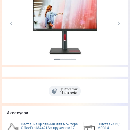
Це Розстрочка
15 платежів
Аксесуари
Настільне кріплення для монітора
Підставка під моніт
OfficePro MA421S з пружиною 17-
MR314