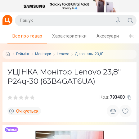
Все про товар
Характеристики
Аксесуари
Фот
Геймінг
Монітори
Lenovo
Діагональ: 23,8"
УЦІНКА Монітор Lenovo 23,8"
P24q-30 (63B4GAT6UA)
Код:
793400
Очікується
Уцінка