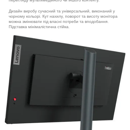
перегляду мультимедійного чи іншого контенту.
Дизайн виробу сучасний та універсальний, виконаний у
чорному кольорі. Кут нахилу, поворот та висоту монітора
можна змінювати під власні потреби та вподобання.
Підставка мінімалістична стійка.