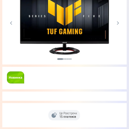
Це Розстрочка
15 платежів