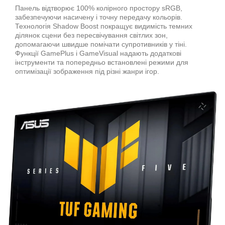
Панель відтворює 100% колірного простору sRGB,
забезпечуючи насичену і точну передачу кольорів.
Технологія Shadow Boost покращує видимість темних
ділянок сцени без пересвічування світлих зон,
допомагаючи швидше помічати супротивників у тіні.
Функції GamePlus і GameVisual надають додаткові
інструменти та попередньо встановлені режими для
оптимізації зображення під різні жанри ігор.