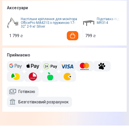
Аксесуари
Настільне кріплення для монітора
Підставка під моніт
OfficePro MA421S з пружиною 17-
MR314
32" 2-9 кг Silver
1 799
799
₴
₴
Приймаємо
Готівкою
Безготівковий розрахунок