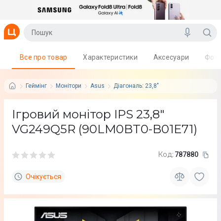
Все про товар
Характеристики
Аксесуари
Фот
Геймінг
Монітори
Asus
Діагональ: 23,8"
Ігровий монітор IPS 23,8"
VG249Q5R (90LM0BT0-B01E71)
Код:
787880
Очікується