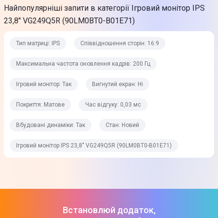
Найпопулярніші запити в категорії Ігровий монітор IPS
Матове
23,8" VG249Q5R (90LM0BT0-B01E71)
Підсвічування
Тип матриці: IPS
Співвідношення сторін: 16:9
LED
Розмір пікселя
Максимальна частота оновлення кадрів: 200 Гц
0,2745 х 0,2745 мм
Ігровий монітор: Так
Вигнутий екран: Ні
Зображення
Покриття: Матове
Час відгуку: 0,03 мс
Вбудовані динаміки: Так
Стан: Новий
Час відгуку
0,03 мс
Ігровий монітор IPS 23,8" VG249Q5R (90LM0BT0-B01E71)
Яскравість
300 кд/м²
Кут огляду горизонтальний
Встановлюй додаток,
178°