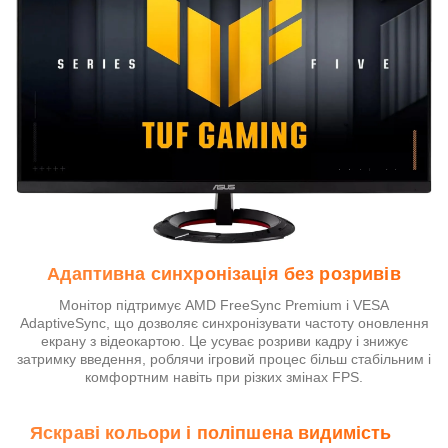
Адаптивна синхронізація без розривів
Монітор підтримує AMD FreeSync Premium і VESA
AdaptiveSync, що дозволяє синхронізувати частоту оновлення
екрану з відеокартою. Це усуває розриви кадру і знижує
затримку введення, роблячи ігровий процес більш стабільним і
комфортним навіть при різких змінах FPS.
Яскраві кольори і поліпшена видимість