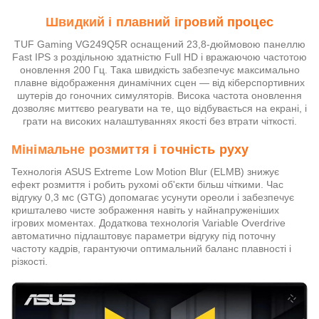
Швидкий і плавний ігровий процес
TUF Gaming VG249Q5R оснащений 23,8-дюймовою панеллю
Fast IPS з роздільною здатністю Full HD і вражаючою частотою
оновлення 200 Гц. Така швидкість забезпечує максимально
плавне відображення динамічних сцен — від кіберспортивних
шутерів до гоночних симуляторів. Висока частота оновлення
дозволяє миттєво реагувати на те, що відбувається на екрані, і
грати на високих налаштуваннях якості без втрати чіткості.
Мінімальне розмиття і точність руху
Технологія ASUS Extreme Low Motion Blur (ELMB) знижує
ефект розмиття і робить рухомі об'єкти більш чіткими. Час
відгуку 0,3 мс (GTG) допомагає усунути ореоли і забезпечує
кришталево чисте зображення навіть у найнапруженіших
ігрових моментах. Додаткова технологія Variable Overdrive
автоматично підлаштовує параметри відгуку під поточну
частоту кадрів, гарантуючи оптимальний баланс плавності і
різкості.