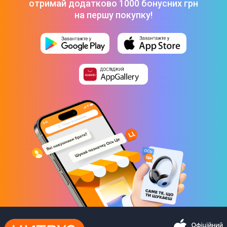
отримай додатково 1000 бонусних грн
Кут огляду вертикальний
на першу покупку!
178º
Контраст
1000:1
Максимальна кількість кольорів
16,7 млн
Додаткові характеристики
Вбудовані динаміки
Так
Сумарна потужність динаміків
4 Вт
Інтерфейси