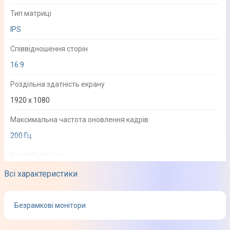
Тип матриці
IPS
Співвідношення сторін
16:9
Роздільна здатність екрану
1920 x 1080
Максимальна частота оновлення кадрів
200 Гц
Ігровий монітор
Так
Всі характеристики
Вигнутий екран
Безрамкові монітори
Ні
Покриття