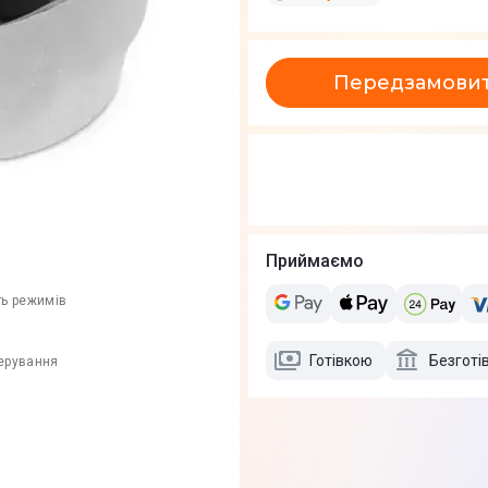
Передзамови
Приймаємо
ть режимів
Готівкою
Безготі
керування