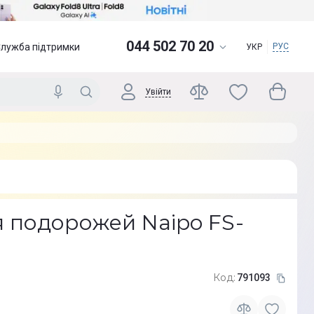
044 502 70 20
Служба підтримки
РУС
УКР
Увійти
 подорожей Naipo FS-
Код:
791093