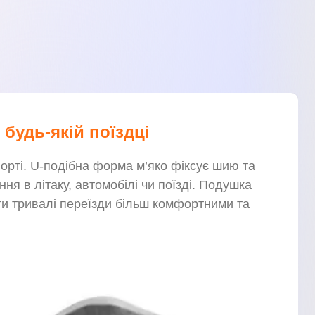
будь-якій поїздці
орті. U-подібна форма м’яко фіксує шию та
ння в літаку, автомобілі чи поїзді. Подушка
ити тривалі переїзди більш комфортними та