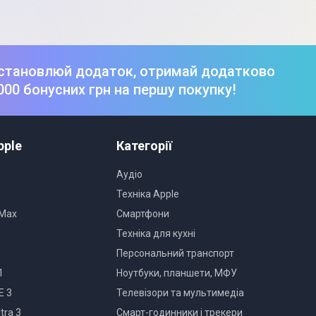
становлюй додаток, отримай додатково
000 бонусних грн на першу покупку!
pple
Категорії
Аудіо
Техніка Apple
 Max
Смартфони
Техніка для кухні
Персональний транспорт
1
Ноутбуки, планшети, МФУ
E 3
Телевізори та мультимедіа
tra 3
Смарт-годинники і трекери