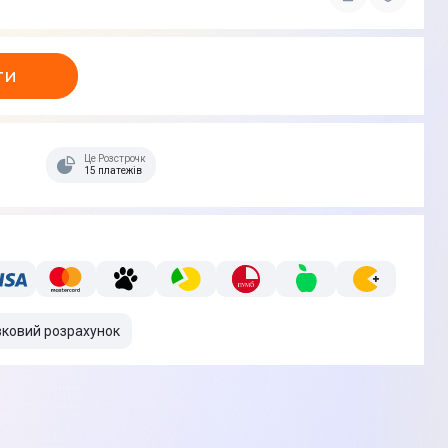
ти
Це Розстрочка
15 платежів
вковий розрахунок