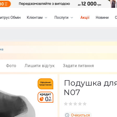
итрус Обмін
Клієнтам
Послуги
Акції
Новини
бна
Фото
Лишити вiдгук
Задати питання
Подушка для
N07
Очікується