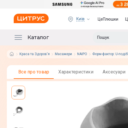
Київ
ЦеПлюшки
Ц
Каталог
Краса та Здоров'я
Масажери
NAIPO
Форм-фактор: U-поді
Все про товар
Характеристики
Аксесуари