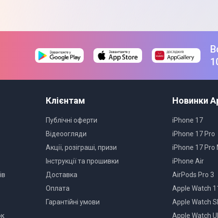
В
1
Клієнтам
Новинки A
Публічні оферти
iPhone 17
Відеоогляди
iPhone 17 Pro
Акції, розіграші, призи
iPhone 17 Pro
Інструкції та прошивки
iPhone Air
ів
Доставка
AirPods Pro 3
Оплата
Apple Watch 1
Гарантійні умови
Apple Watch S
ок
Apple Watch Ul