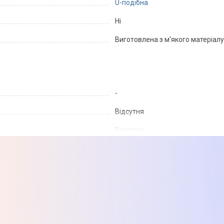
U-подібна
Ні
Виготовлена ​​з м'якого матеріалу
-
Відсутня
Відсутня
Ні
Нема
Нема
Нема
Нема