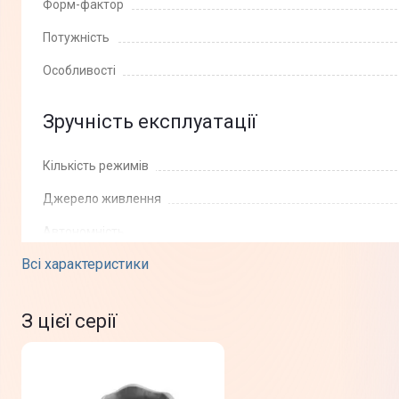
Форм-фактор
Потужність
Особливості
Зручність експлуатації
Кількість режимів
Джерело живлення
Автономність
Всі характеристики
Панель управління
Пульт керування
З цієї серії
Автовідключення
Режим турбо масажу
Регулювання інтенсивності масажу