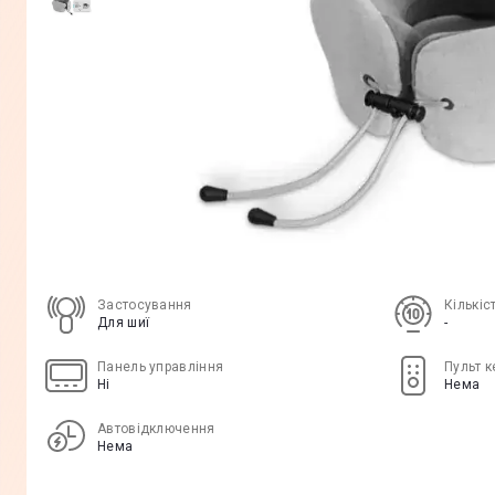
Застосування
Кількіс
Для шиї
-
Панель управління
Пульт 
Ні
Нема
Автовідключення
Нема