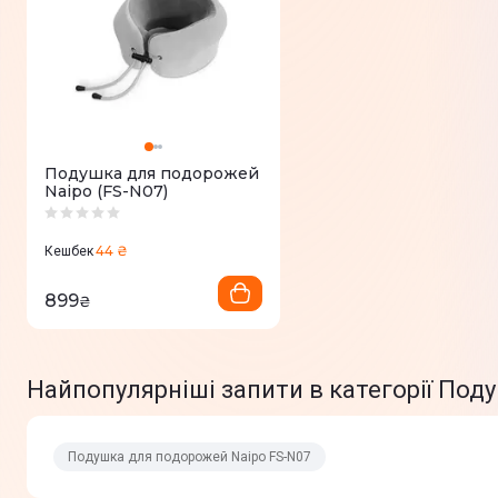
Синхронізація зі смартфоном
Фізичні характеристики
Колір
Подушка для подорожей
Naipo (FS-N07)
Матеріал
Вага
44 ₴
Кешбек
Вага в упаковці
899
₴
Габарити (ВхШхГ)
Комплектація
Найпопулярніші запити в категорії Под
Подушка для подорожей Naipo FS-N07
Юридична інформація