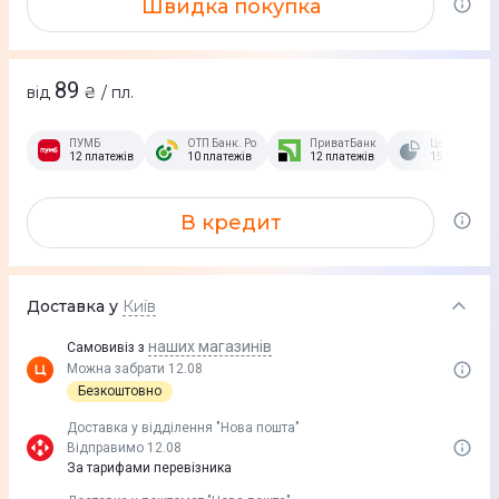
Швидка покупка
89
від
₴ / пл.
ПУМБ
ОТП Банк. Розстрочка Скибочка.
ПриватБанк
Це Розстроч
12 платежів
10 платежів
12 платежів
15 платежів
В кредит
Доставка у
Київ
наших магазинів
Самовивіз з
Можна забрати 12.08
Безкоштовно
Доставка у вiддiлення "Нова пошта"
Відправимо 12.08
За тарифами перевізника