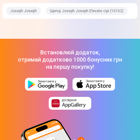
Колір
Зелений
Joseph Joseph
Щипці Joseph Joseph Elevate сірі (10162)
Сірий
Вага
150 г
Габарити (ВхШхГ)
Встановлюй додаток,
отримай додатково 1000 бонусних грн
31.5 x 5.7 x 3.5 см
на першу покупку!
Комплектація
Щипці