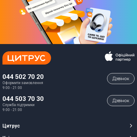
044 502 70 20
Дзвiнок
Оформити замовлення
9:00 - 21:00
044 503 70 30
Дзвiнок
Служба підтримки
9:00 - 21:00
Цитрус
Кар’єра