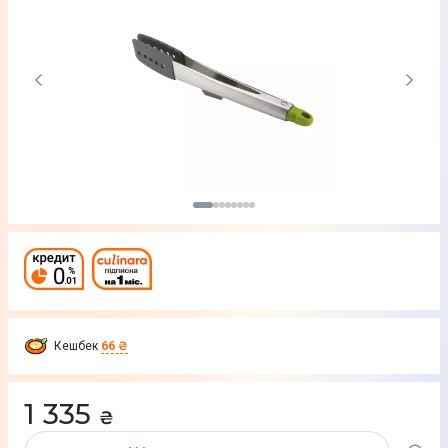
Кешбек
66 ₴
1 335
₴