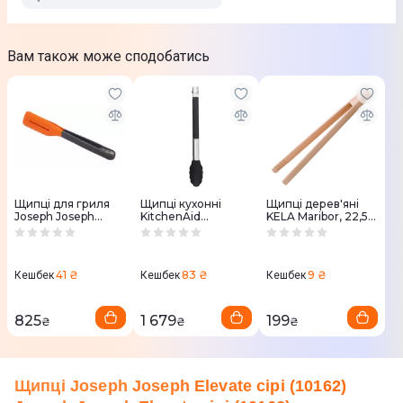
Вам також може сподобатись
Щипці для гриля
Щипці кухонні
Щипці дерев'яні
Joseph Joseph
KitchenAid
KELA Maribor, 22,5
Turner Tongs
Universal, 30,9 см,
см (23349)
29,9см (10142)
чорний
(KQG205OHOBE)
41 ₴
83 ₴
9 ₴
Кешбек
Кешбек
Кешбек
825
1 679
199
₴
₴
₴
Щипці Joseph Joseph Elevate сірі (10162)