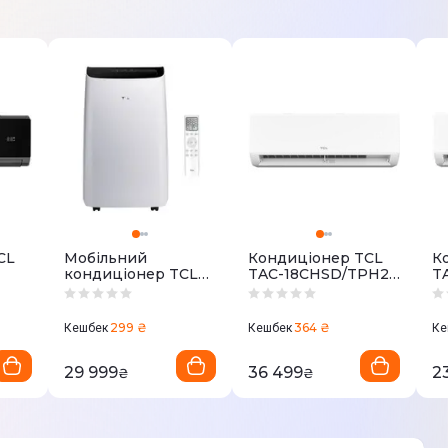
CL
Мобільний
Кондиціонер TCL
К
кондиціонер TCL
TAC-18CHSD/TPH21I
T
TAC-16CPB/NZWS
Inverter R32 WI-FI
1
R32
WI-FI
In
299 ₴
364 ₴
Кешбек
Кешбек
Ке
29 999
36 499
2
₴
₴