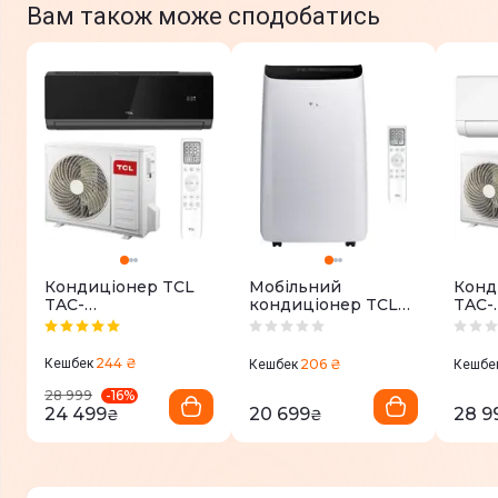
Вам також може сподобатись
Кондиціонер TCL
Мобільний
Конд
TAC-
кондиціонер TCL
TAC-
12CHSD/XA82IN
TAC-12CPB/MZWS
12CH
Black Inverter R32
WI-FI
Heat
WI-FI
WI-F
244 ₴
Кешбек
206 ₴
Кешбек
Кешбе
-
16
%
28 999
24 499
20 699
28 9
₴
₴