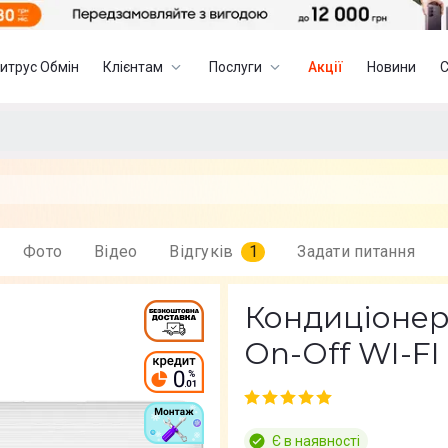
итрус Обмін
Клієнтам
Послуги
Акції
Новини
Фото
Вiдео
Відгуків
1
Задати питання
Кондиціонер
On-Off WI-FI
Є в наявності