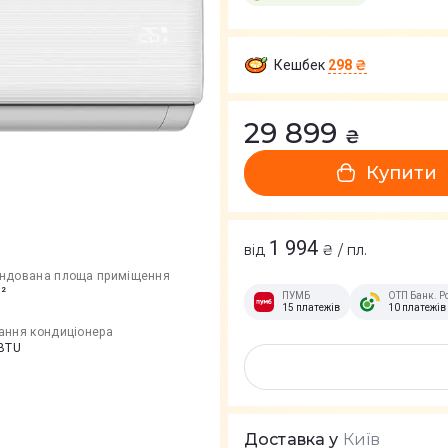
Кешбек
298 ₴
29 899
₴
Купити
1 994
від
₴ / пл.
ндована площа приміщення
²
ПУМБ
ОТП Банк. Р
15 платежів
10 платежів
ання кондиціонера
 BTU
Київ
Доставка у