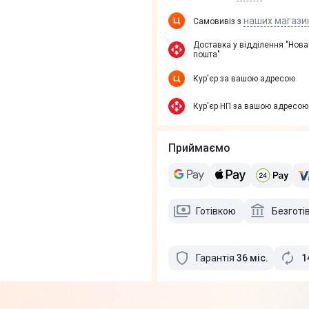
наших магази
Самовивіз з
Доставка у вiддiлення "Нова
пошта"
Кур'єр за вашою адресою
Кур'єр НП за вашою адресою
Приймаємо
Готівкою
Безготі
Гарантія
36
міс
.
1