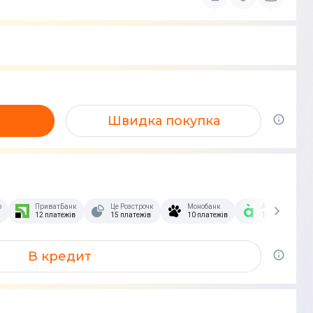
Швидка покупка
озстрочка Скибочка.
ПриватБанк
Це Розстрочка
Монобанк
А-Банк
12 платежів
15 платежів
10 платежів
10 платежів
В кредит