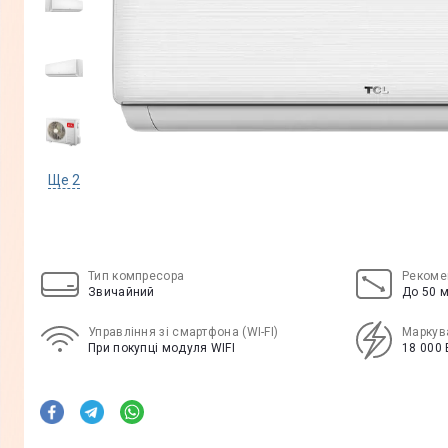
Ще
2
Тип компресора
Рекоме
Звичайний
До 50 м
Управління зі смартфона (WI-FI)
Маркув
При покупці модуля WIFI
18 000