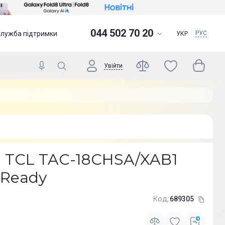
044 502 70 20
Служба підтримки
РУС
УКР
Увійти
 TCL TAC-18CHSA/XAB1
 Ready
Код:
689305