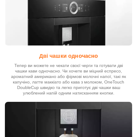
Дві чашки одночасно
Тепер ви можете не чекати своєї черги та готувати дві
чашки кави одночасно. Чи хочете ви міцний еспресо,
ароматний американо або фірмові молочні напої, такі як
капучіно, латте маккіато або кава з молоком, OneTouch
DoubleCup швидко та легко приготує дві чашки ваш
улюблений напій одним натисканням кнопки.