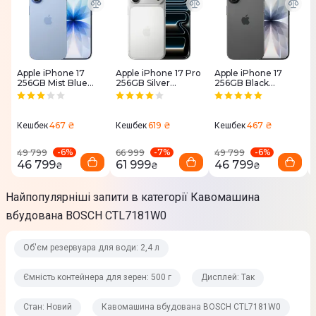
Регулювання міцності кави
Так
Оснащення
Apple iPhone 17
Apple iPhone 17 Pro
Apple iPhone 17
Вбудована кавомолка
256GB Mist Blue
256GB Silver
256GB Black
Індикатор наявності зерен
(MG6L4)
(MG8G4)
(MG6J4)
Індикація доступності
467 ₴
619 ₴
467 ₴
Кешбек
Кешбек
Кешбек
Температурні режими
-
6
%
-
7
%
-
6
%
49 799
66 999
49 799
Є
46 799
61 999
46 799
₴
₴
₴
Експлуатація
Найпопулярніші запити в категорії Кавомашина
вбудована BOSCH CTL7181W0
Потужність
Об'єм резервуара для води: 2,4 л
1600 Вт
Ємність контейнера для зерен: 500 г
Дисплей: Так
Тип управління
Сенсорне
Стан: Новий
Кавомашина вбудована BOSCH CTL7181W0