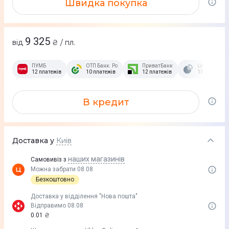
Швидка покупка
9 325
від
₴ / пл.
ПУМБ
ОТП Банк. Розстрочка Скибочка.
ПриватБанк
Це Розстроч
12 платежів
10 платежів
12 платежів
15 платежів
В кредит
Доставка у
Київ
наших магазинів
Самовивіз з
Можна забрати 08.08
Безкоштовно
Доставка у вiддiлення "Нова пошта"
Відправимо 08.08
0.01 ₴