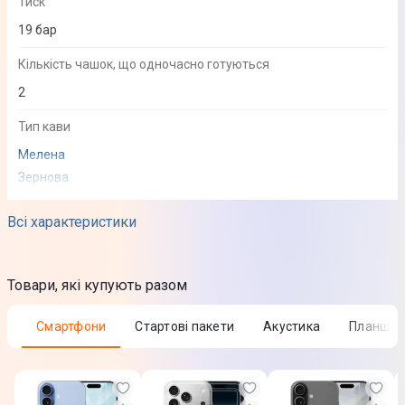
Тиск
19 бар
Кількість чашок, що одночасно готуються
2
Тип кави
Мелена
Зернова
Види напоїв
Всі характеристики
Латте-макіато
Еспресо
Товари, які купують разом
Еспресо-мак'ято
Капучино
Смартфони
Стартові пакети
Акустика
Планшет
Ристрето
Caffé crema
Café au Lait