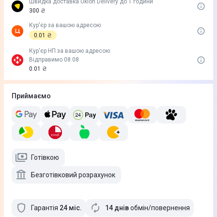
Швидка доставка Uklon Delivery до 1 години
300 ₴
Кур'єр за вашою адресою
0.01 ₴
Кур'єр НП за вашою адресою
Відправимо 08.08
0.01 ₴
Приймаємо
Готівкою
Безготівковий розрахунок
Гарантія
24
міс
.
14 днів
обмін/повернення