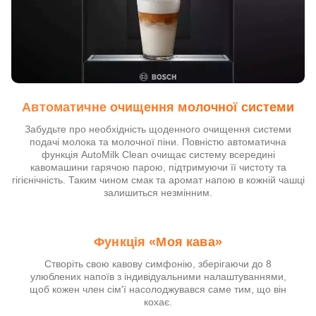
Автоматичне очищення молочної системи
Забудьте про необхідність щоденного очищення системи
подачі молока та молочної піни. Повністю автоматична
функція AutoMilk Clean очищає систему всередині
кавомашини гарячою парою, підтримуючи її чистоту та
гігієнічність. Таким чином смак та аромат напою в кожній чашці
залишиться незмінним.
Функція «Моя кава»
Створіть свою кавову симфонію, зберігаючи до 8
улюблених напоїв з індивідуальними налаштуваннями,
щоб кожен член сім'ї насолоджувався саме тим, що він
кохає.