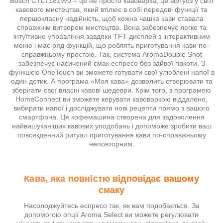
Bosch CTL7181W0 – це не просто кавоварка, це віртуоз у світі
кавового мистецтва, який втілює в собі передові функції та
першокласну надійність, щоб кожна чашка кави ставала
справжнім витвором мистецтва. Вона забезпечує легке та
інтуїтивне управління завдяки TFT-дисплей з інтерактивним
меню і має ряд функцій, що роблять приготування кави по-
справжньому простою. Так, система AromaDouble Shot
забезпечує насичений смак еспресо без зайвої гіркоти. З
функцією OneTouch ви зможете готувати свої улюблені напої в
один дотик. А програма «Моя кава» дозволить створювати та
зберігати свої власні кавові шедеври. Крім того, з програмою
HomeConnect ви зможете керувати кавоваркою віддалено,
вибирати напої і досліджувати нові рецепти прямо з вашого
смартфона. Ця кофемашина створена для задоволення
найвишуканіших кавових уподобань і допоможе зробити ваш
повсякденний ритуал приготування кави по-справжньому
неповторним.
Кава, яка повністю відповідає вашому
смаку
Насолоджуйтесь еспресо так, як вам подобається. За
допомогою опції Aroma Select ви можете регулювати