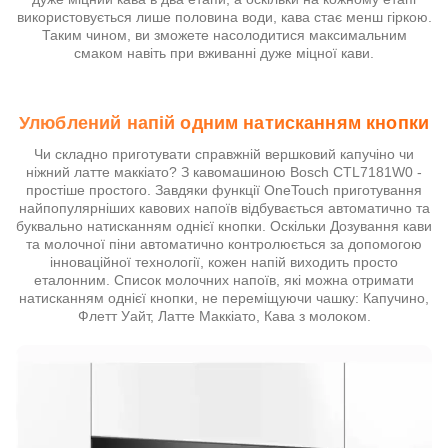
використовується лише половина води, кава стає менш гіркою.
Таким чином, ви зможете насолодитися максимальним
смаком навіть при вживанні дуже міцної кави.
Улюблений напій одним натисканням кнопки
Чи складно приготувати справжній вершковий капучіно чи
ніжний латте маккіато? З кавомашиною Bosch CTL7181W0 -
простіше простого. Завдяки функції OneTouch приготування
найпопулярніших кавових напоїв відбувається автоматично та
буквально натисканням однієї кнопки. Оскільки Дозування кави
та молочної піни автоматично контролюється за допомогою
інноваційної технології, кожен напій виходить просто
еталонним. Список молочних напоїв, які можна отримати
натисканням однієї кнопки, не переміщуючи чашку: Капучино,
Флетт Уайт, Латте Маккіато, Кава з молоком.