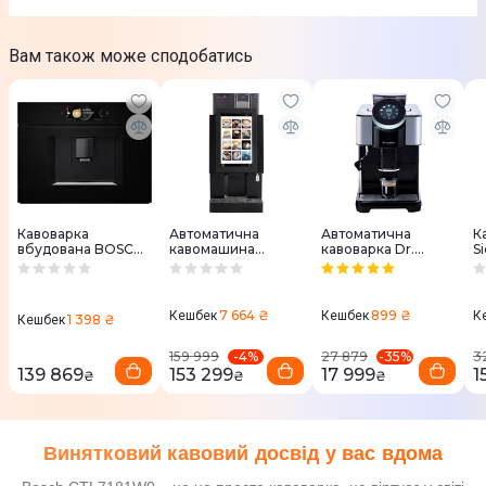
Вам також може сподобатись
Кавоварка
Автоматична
Автоматична
К
вбудована BOSCH
кавомашина
кавоварка Dr.
S
CTL7181B0
Jetinno JL18
Coffee H1 чорна
7 664 ₴
899 ₴
Кешбек
Кешбек
К
1 398 ₴
Кешбек
-
4
%
-
35
%
159 999
27 879
3
139 869
153 299
17 999
1
₴
₴
₴
Винятковий кавовий досвід у вас вдома