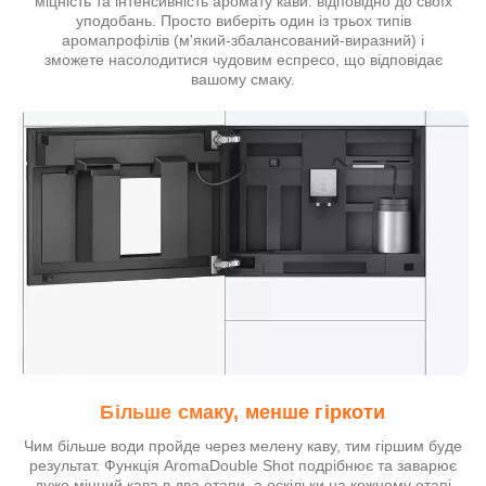
міцність та інтенсивність аромату кави. відповідно до своїх
уподобань. Просто виберіть один із трьох типів
аромапрофілів (м'який-збалансований-виразний) і
зможете насолодитися чудовим еспресо, що відповідає
вашому смаку.
Більше смаку, менше гіркоти
Чим більше води пройде через мелену каву, тим гіршим буде
результат. Функція AromaDouble Shot подрібнює та заварює
дуже міцний кава в два етапи, а оскільки на кожному етапі